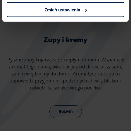
Zobacz wszystkie porady
Zmień ustawienia
Zupy i kremy
Pyszne zupy kojarzą się z ciepłym domem. Wspaniały
aromat tego dania, wita nas już od drzwi, a czasem,
zanim wejdziemy do domu. Aromatyczna zupa to
zapowiedź przyjemnie spędzonych chwil z bliskimi
i obietnica smakowitego posiłku.
Rozwiń