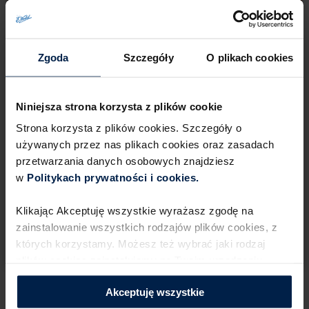
Zgoda
Szczegóły
O plikach cookies
Niniejsza strona korzysta z plików cookie
Strona korzysta z plików cookies. Szczegóły o
używanych przez nas plikach cookies oraz zasadach
1
przetwarzania danych osobowych znajdziesz
w
Politykach prywatności i cookies.​ ​
Desery i przekąski
Klikając Akceptuję wszystkie wyrażasz zgodę na
Ciasteczka brownie z orzechami
zainstalowanie wszystkich rodzajów plików cookies,​ z
laskowymi
których korzystamy. Możesz też wybrać jaki rodzaj
plików cookies zainstalujemy na Twoim urządzeniu,​
klikając Zmień ustawienia.​ ​
Akceptuję wszystkie