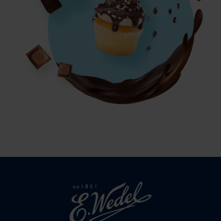
Strona
głowna
Wedel.pl