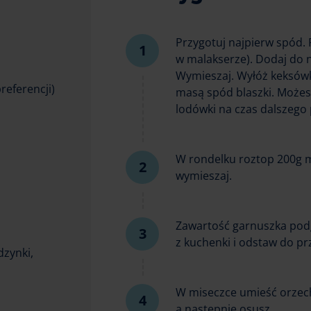
Przygotuj najpierw spód.
w malakserze). Dodaj do 
Wymieszaj. Wyłóż keksówk
referencji)
masą spód blaszki. Możes
lodówki na czas dalszego 
W rondelku roztop 200g ma
wymieszaj.
Zawartość garnuszka podg
z kuchenki i odstaw do pr
dzynki,
W miseczce umieść orzechy
a następnie osusz.