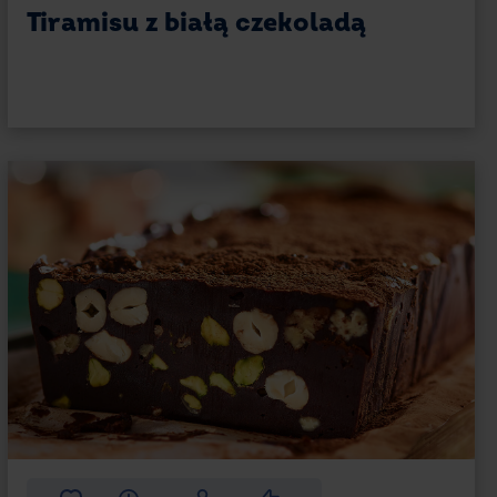
Tiramisu z białą czekoladą
rzygotować również blok miodowo-czekoladowy.
 spadziowym. Sposób postępowania jest
 masłem i kakao.
kować. Nic nie stoi na przeszkodzie, aby
 zastąpić rodzynkami albo żurawiną. Dodaj
tworzysz deser, wpisujący się w Twoje potrzeby
ycać przede wszystkim Ciebie i Twoich gości!
 miej go zawsze przy sobie
może uświetnić wiele okazji. Można przygotować
a znajomych albo słodycze na kinder bal.
sobie – po to, aby w krótkim czasie przyrządzić
 z kilku powodów: