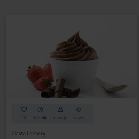
13
300 min
3 porcje
Łatwe
Ciasta i desery