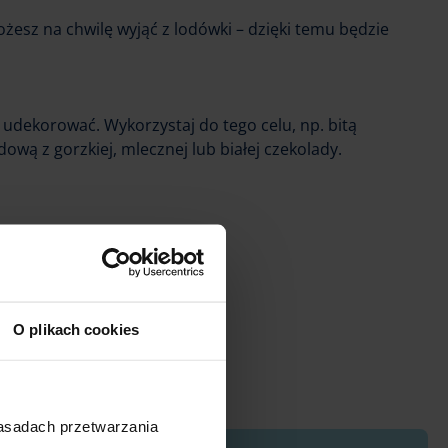
esz na chwilę wyjąć z lodówki – dzięki temu będzie
udekorować. Wykorzystaj do tego celu, np. bitą
ową z gorzkiej, mlecznej lub białej czekolady.
is?
Poleć go innym
O plikach cookies
zasadach przetwarzania