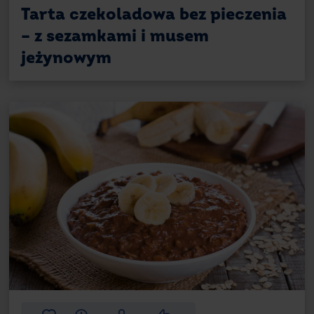
Tarta czekoladowa bez pieczenia
Na bazie klasycznego przepisu można p
W tym przypadku zastąp cukier miodem
– z sezamkami i musem
identyczny –należy go rozpuścić z wodą,
jeżynowym
Klasyczny przepis na blok możesz modyfi
zwiększyć ilość herbatników czy orzechy
swoje ulubione składniki, dzięki czemu s
smakowe. Efekt finalny ma bowiem zachw
Przepis na blok czekoladowy –
Blok czekoladowy to przysmak, który po
go jako niedzielny deser, poczęstunek dl
Dlatego przepis warto mieć zawsze przy 
smaczną przekąskę.
Przepis na blok czekoladowy warto znać
deser zachwyca smakiem,