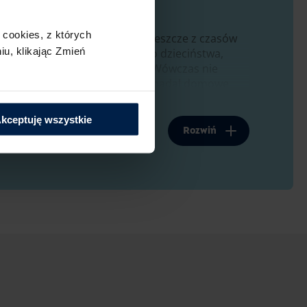
cookies,​ z których
 z dodatkiem bakalii pochodzi jeszcze z czasów
u,​ klikając Zmień
ako podróż do przeszłości – do dzieciństwa,
czy wafelków był ograniczony. Wówczas nie
e przyrządzanie deserów. Dziś nadal domowe
kceptuję wszystkie
ienia i dobre skojarzenia. Poza tym jest
Rozwiń
dzo sycący. Dzięki temu już jeden kawałek
etyt na coś słodkiego. Przepis na blok
 każdej nadarzającej się okazji.
 w wersji zmodyfikowanej
dyfikować, zastępując poszczególne produkty
sz zastosować olej kokosowy, a zamiast cukru –
ządzisz smaczną i słodką przekąskę.
oladowy z lekko egzotyczną nutą. To zasługa