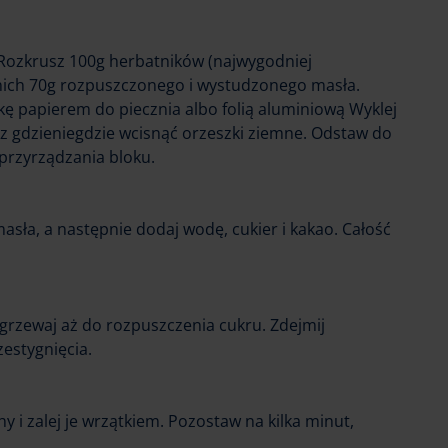
 Rozkrusz 100g herbatników (najwygodniej
nich 70g rozpuszczonego i wystudzonego masła.
ę papierem do piecznia albo folią aluminiową Wyklej
z gdzieniegdzie wcisnąć orzeszki ziemne. Odstaw do
przyrządzania bloku.
sła, a następnie dodaj wodę, cukier i kakao. Całość
rzewaj aż do rozpuszczenia cukru. Zdejmij
zestygnięcia.
 i zalej je wrzątkiem. Pozostaw na kilka minut,