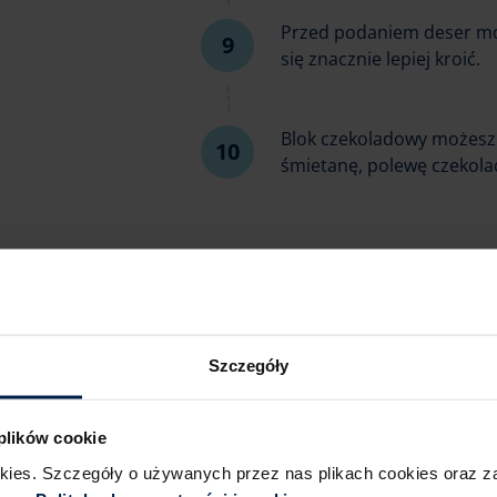
Przed podaniem deser moż
się znacznie lepiej kroić.
Blok czekoladowy możesz 
śmietanę, polewę czekolad
Podobał Ci się ten przep
Szczegóły
 plików cookie
okies. Szczegóły o używanych przez nas plikach cookies oraz 