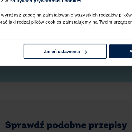
sz w
Politykach prywatności i cookies.​ ​
 wyrażasz zgodę na zainstalowanie wszystkich rodzajów plików 
Mówi się, że przepis na blok z czekolady
ć jaki rodzaj plików cookies zainstalujemy na Twoim urządzeni
PRL. Dlatego dla wielu osób stanowi niej
w którym dostęp do ciastek, batoników 
pozostawało nic innego jak samodzieln
słodkości cieszą się dużą popularnością.
Zmień ustawienia
A
Blok czekoladowy przywołuje miłe wspomn
niezwykle smaczny, ale jednocześnie bar
w zupełności wystarczy, aby zaspokoić ap
czekoladowy będziesz wykorzystywać przy
Przepis na blok czekoladowy
Przepis na blok czekoladowy możesz mo
innymi składnikami. Zamiast masła może
ksylitol. Z takich produktów także przyr
Sprawdź podobne przepisy
Poniżej znajdziesz przepis na blok czek