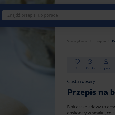
Znajdź
przepis
lub
poradę
Strona główna
Przepisy
P
25
30 min
20 porcji
Ciasta i desery
Przepis na 
Blok czekoladowy to dese
doskonały w smaku, co 