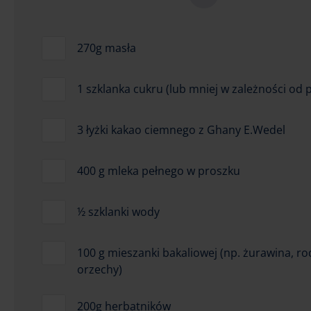
270g masła
1 szklanka cukru (lub mniej w zależności od p
3 łyżki kakao ciemnego z Ghany E.Wedel
400 g mleka pełnego w proszku
½ szklanki wody
100 g mieszanki bakaliowej (np. żurawina, ro
orzechy)
200g herbatników