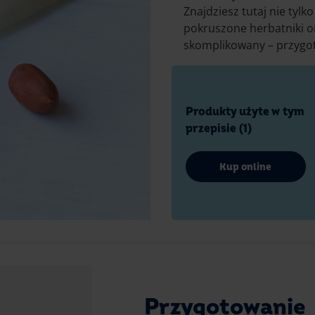
Znajdziesz tutaj nie tylk
pokruszone herbatniki or
skomplikowany – przygot
Produkty użyte w tym
przepisie (1)
Kup online
Przygotowanie