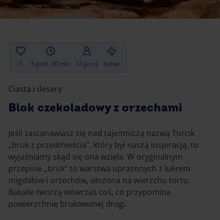
Gotowanie
Zupy i kremy
Pieczenie
Ciastka
Desery i przekąski
Inne
3
3 godz. 30 min
12 porcji
Łatwe
Ciasta i desery
Ciasta i desery
Napoje i koktajle
Blok czekoladowy z orzechami
Jeśli zastanawiasz się nad tajemniczą nazwą Torcik
„bruk z przedmieścia”, który był naszą inspiracją, to
wyjaśniamy skąd się ona wzięła. W oryginalnym
przepisie „bruk” to warstwa uprażonych z lukrem
migdałów i orzechów, ułożona na wierzchu tortu.
Bakalie tworzą wówczas coś, co przypomina
powierzchnię brukowanej drogi.