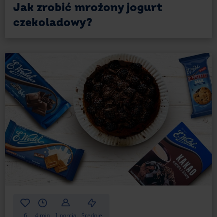
Jak zrobić mrożony jogurt
czekoladowy?
6
4 min
1 porcja
Średnie