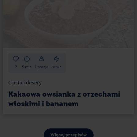
2
5 min
1 porcja
Łatwe
Ciasta i desery
Kakaowa owsianka z orzechami
włoskimi i bananem
Więcej przepisów