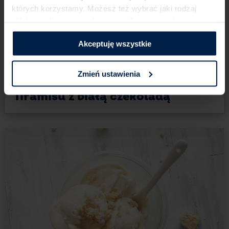
których korzystamy. Możesz też wybrać jaki rodzaj
plików cookies zainstalujemy na Twoim urządzeniu,​
klikając Zmień ustawienia.​ ​
Akceptuję wszystkie
6
180 min
6 porcji
Średnie
Zmień ustawienia
Ciasta i desery
Tiramisu z białą czekoladą