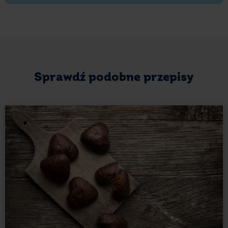
sprawdzi się także wysokiej jakości kakao. Sprawdź,
jak przygotować taką polewę!
Przygotowanie polewy czekoladowej
na bazie kakao
Sprawdź podobne przepisy
Polewa z czekolady to nie jedyne rozwiązanie. Jeśli
nie masz tabliczki – gorzkiej lub mlecznej, wystarczy
kakao. Taka polewa na ciasto jest równie smaczna
i dodaje walorów każdemu wypiekowi. Oto czego
potrzebujesz, aby przygotować ten przepis:
2 łyżki masła;
4 łyżki Kakao Ciemnego z Ghany E.Wedel;
4 łyżki białego cukru;
250 ml gęstej śmietany do zup 18%.
Przygotowanie: