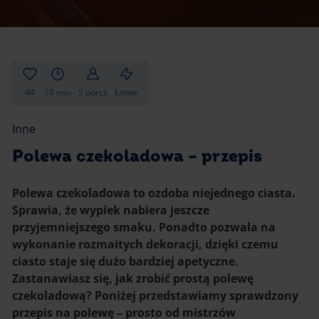
Gotowanie
Zupy i kremy
Pieczenie
Ciastka
Desery i przekąski
Inne
44
10 min
5 porcji
Łatwe
Ciasta i desery
Inne
Napoje i koktajle
Polewa czekoladowa – przepis
Polewa czekoladowa to ozdoba niejednego ciasta.
Sprawia, że wypiek nabiera jeszcze
przyjemniejszego smaku. Ponadto pozwala na
wykonanie rozmaitych dekoracji, dzięki czemu
ciasto staje się dużo bardziej apetyczne.
Zastanawiasz się, jak zrobić prostą polewę
czekoladową? Poniżej przedstawiamy sprawdzony
przepis na polewę – prosto od mistrzów