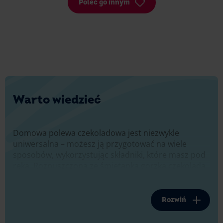
Poleć go innym
Warto wiedzieć
Domowa polewa czekoladowa jest niezwykle
uniwersalna – możesz ją przygotować na wiele
sposobów, wykorzystując składniki, które masz pod
ręką. Rozpuszczona ze śmietanką gorzka czekolada
tworzy dodatek, która zachwyca zarówno smakiem,
jak i wyglądem. Jest delikatna, ma odpowiednią
gęstość i jej przygotowanie nie wymaga dużo czasu.
Rozwiń
Choć najlepsza polewa czekoladowa powstaje
z czekolady, w sytuacji, gdy jej nie masz, świetnie