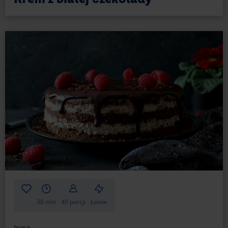
jej dno, zanurz w niej spieniacz do mleka, unieś
go lekko – ale nie wyżej niż 3/4 wysokości i włącz.
W miejscu, gdzie pracuje spieniacz, utworzy się
pasmo czekolady, a wokół niego pojawi się
mnóstwo małych kropelek, tworząc piękną
dekorację na szklance. Możesz powtórzyć tę
czynność kilka razy.
Tak przygotowane naczynia stanowią doskonałą
bazę na desery. Będą w niej dobrze wyglądać
zarówno lody, jak i mrożona kawa z bitą śmietaną.
Czekolada jest prawdziwym kameleonem
smakowym, więc śmiało eksperymentuj z jej
możliwościami!
30 min
40 porcji
Łatwe
Inne