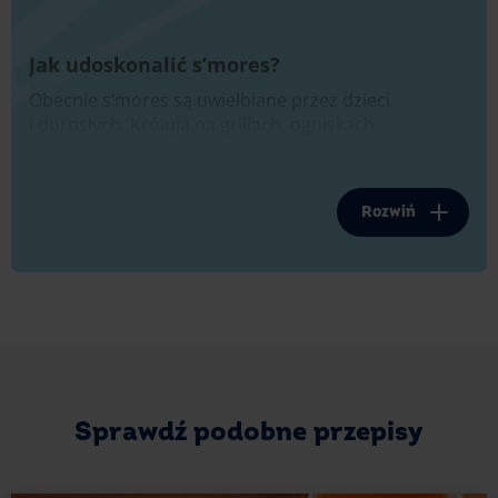
Jak udoskonalić s’mores?
Obecnie s’mores są uwielbiane przez dzieci
i dorosłych. Królują na grillach, ogniskach
i piknikach. Gotowe kanapeczki możesz udekorować
wiórkami kokosowymi albo słodką polewą. Świetnie
będą się też komponować z domowym
likierem
Rozwiń
czekoladowym
o migdałowym zapachu. Można je
urozmaicać dodając wielosmakowe pianki, owocową
czekoladę czy krakersy typu graham.
Oczywiście możesz też skorzystać z dostępnych
w sklepach gotowych herbatników, a zamiast pianek
użyć Ptasie Mleczko®, tym samym udoskonalając
przepis jeszcze bardziej.
Sprawdź podobne przepisy
Można też zmodyfikować metodę ich
przygotowania.