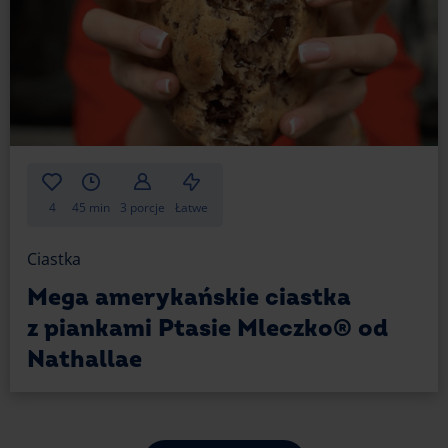
4
45 min
3 porcje
Łatwe
Ciastka
Mega amerykańskie ciastka
z piankami Ptasie Mleczko® od
Nathallae