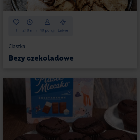
1
210 min
40 porcji
Łatwe
Ciastka
Bezy czekoladowe