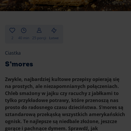
Gotowanie
Zupy i kremy
Pieczenie
Ciastka
Desery i przekąski
Inne
2
40 min
25 porcji
Łatwe
Ciasta i desery
Ciastka
Napoje i koktajle
S’mores
Zwykle, najbardziej kultowe przepisy opierają się
na prostych, ale niezapomnianych połączeniach.
Chleb smażony w jajku czy racuchy z jabłkami to
tylko przykładowe potrawy, które przenoszą nas
prosto do radosnego czasu dzieciństwa. S’mores są
sztandarową przekąską wszystkich amerykańskich
ognisk. Te najlepsze są niedbale złożone, jeszcze
gorące i pachnące dymem. Sprawdź, jak