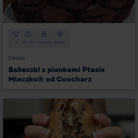
1
60 min
12 porcji
Łatwe
Ciastka
Babeczki z piankami Ptasie
Mleczko® od Coocharz