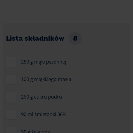
Lista składników
8
250 g mąki pszennej
100 g miękkiego masła
260 g cukru pudru
90 ml śmietanki 36%
30 g żelatyny