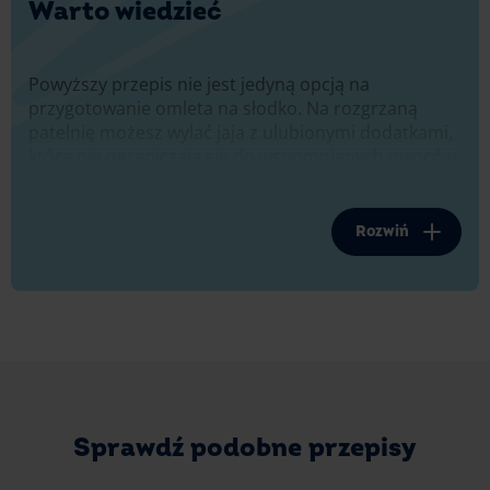
Warto wiedzieć
Powyższy przepis nie jest jedyną opcją na
przygotowanie omleta na słodko. Na rozgrzaną
patelnię możesz wylać jaja z ulubionymi dodatkami,
które nie ograniczają się do wspomnianych owoców.
Co więcej, swój omlet możesz jeszcze udekorować
i wzbogacić nawet po zdjęciu z patelni. Sprawdź kilka
przygotowanych propozycji.
Rozwiń
Omlet mocno czekoladowy
Jeśli chcesz, by Twój omlet miał bardziej wyrazisty
smak czekolady, dodaj kakao do ubitych białek.
Wymieszaj całość delikatnie na gładką masę. Masa
jajeczna z kakao nada niepowtarzalny smak
Twojemu śniadaniu. Jeśli chcesz, by sama czekolada
była jeszcze bardziej wyczuwalna, zamiast dodawać
Sprawdź podobne przepisy
ją do jajek, możesz posypać nią wierzch usmażonej