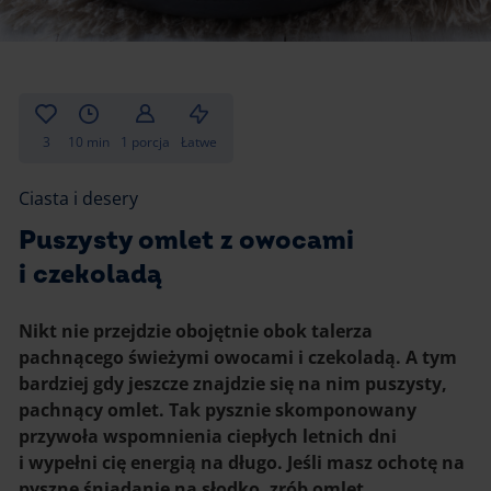
Gotowanie
Zupy i kremy
Pieczenie
Ciastka
Desery i przekąski
Inne
3
10 min
1 porcja
Łatwe
Ciasta i desery
Ciasta i desery
Napoje i koktajle
Puszysty omlet z owocami
i czekoladą
Nikt nie przejdzie obojętnie obok talerza
pachnącego świeżymi owocami i czekoladą. A tym
bardziej gdy jeszcze znajdzie się na nim puszysty,
pachnący omlet. Tak pysznie skomponowany
przywoła wspomnienia ciepłych letnich dni
i wypełni cię energią na długo. Jeśli masz ochotę na
pyszne śniadanie na słodko, zrób omlet