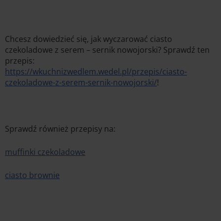
Chcesz dowiedzieć się, jak wyczarować ciasto
czekoladowe z serem – sernik nowojorski? Sprawdź ten
przepis:
https://wkuchnizwedlem.wedel.pl/przepis/ciasto-
czekoladowe-z-serem-sernik-nowojorski/
!
Sprawdź również przepisy na:
muffinki czekoladowe
ciasto brownie