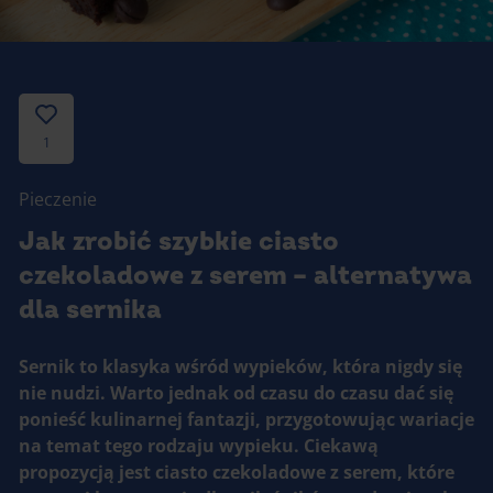
Gotowanie
Zupy i kremy
Pieczenie
Ciastka
Desery i przekąski
Inne
1
Ciasta i desery
Pieczenie
Napoje i koktajle
Jak zrobić szybkie ciasto
czekoladowe z serem – alternatywa
dla sernika
Sernik to klasyka wśród wypieków, która nigdy się
nie nudzi. Warto jednak od czasu do czasu dać się
ponieść kulinarnej fantazji, przygotowując wariacje
na temat tego rodzaju wypieku. Ciekawą
propozycją jest ciasto czekoladowe z serem, które