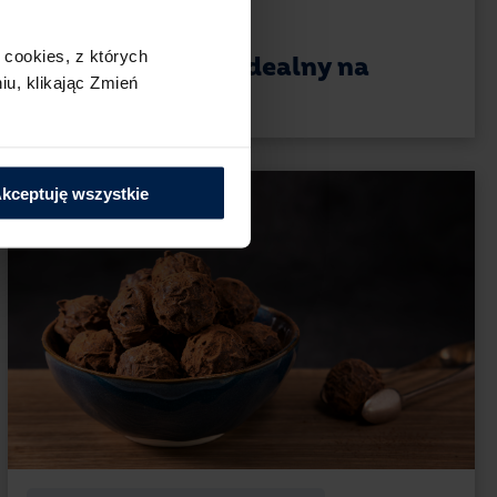
Ciasta i desery
cookies,​ z których
Sernik z dynią – idealny na
u,​ klikając Zmień
Halloween
kceptuję wszystkie