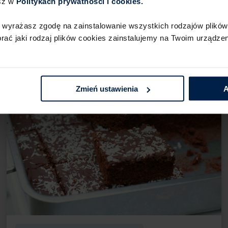
sz w
Politykach prywatności i cookies.​ ​
Ciasta i desery
 wyrażasz zgodę na zainstalowanie wszystkich rodzajów plików 
Ciasteczka z dynią i gorzką
ć jaki rodzaj plików cookies zainstalujemy na Twoim urządzeni
czekoladą
Zmień ustawienia
A