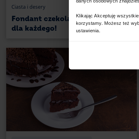
danych osobowych znajdzie
Ciasta i desery
Klikając Akceptuję wszystkie
Fondant czekoladowy – przepis
korzystamy. Możesz też wybra
dla każdego!
ustawienia.​ ​