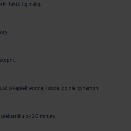
i, także tej białej.
stry
stopni,
ść w kąpieli wodnej i dodaj do niej cynamon.
 piekarniku ok 2-3 minuty.