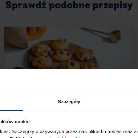
Sprawdź podobne przepisy
Szczegóły
 plików cookie
4
25 min
20 porcji
Łatwe
okies. Szczegóły o używanych przez nas plikach cookies oraz 