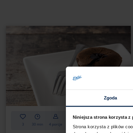
Zgoda
Niniejsza strona korzysta z
3
30 min
4 porcje
Łatwe
Strona korzysta z plików co