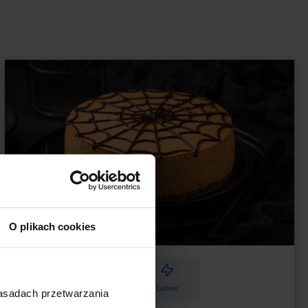
O plikach cookies
1
120 min
10 porcji
Łatwe
zasadach przetwarzania