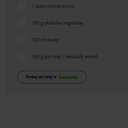
1 duża pomarańcza
100 g płatków migdałów
100 ml wody
100 g gorzkiej czekolady wedel
Dodaj do listy w