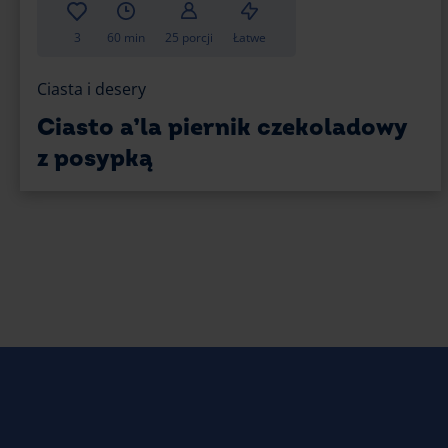
3
60 min
25 porcji
Łatwe
Ciasta i desery
Ciasto a’la piernik czekoladowy
z posypką