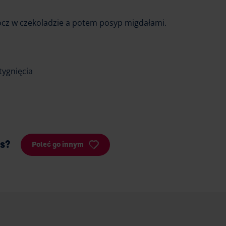
cz w czekoladzie a potem posyp migdałami.
tygnięcia
is?
Poleć go innym