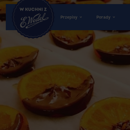
Przepisy
Porady
Wedel.pl
-
strona
główna