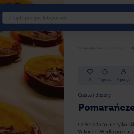
Znajdź
przepis
lub
poradę
Strona główna
Przepisy
P
0
1 godz.
4 porcje
Ciasta i desery
Pomarańcze 
Czekolada to nie tylko sk
W kuchni Wedla poznasz 