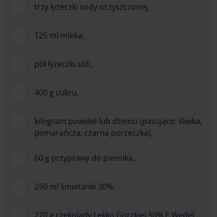
trzy łyżeczki sody oczyszczonej,
125 ml mleka,
pół łyżeczki soli,
400 g cukru,
kilogram powideł lub dżemu (pasujące: śliwka,
pomarańcza, czarna porzeczka),
60 g przyprawy do piernika,
250 ml śmietanki 30%,
270 g czekolady Lekko Gorzkiej 50% E.Wedel,