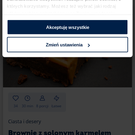
których korzystamy. Możesz też wybrać jaki rodzaj
plików cookies zainstalujemy na Twoim urządzeniu,​
klikając Zmień ustawienia.​ ​
Akceptuję wszystkie
Zmień ustawienia
34
30 min
8 porcji
Łatwe
Ciasta i desery
Brownie z solonym karmelem