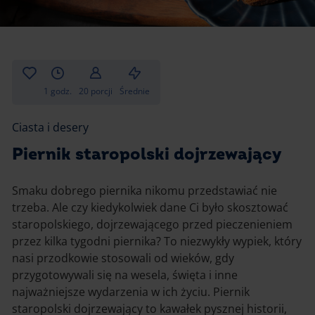
Gotowanie
Zupy i kremy
Pieczenie
Ciastka
Desery i przekąski
Inne
1 godz.
20 porcji
Średnie
Ciasta i desery
Ciasta i desery
Napoje i koktajle
Piernik staropolski dojrzewający
Smaku dobrego piernika nikomu przedstawiać nie
trzeba. Ale czy kiedykolwiek dane Ci było skosztować
staropolskiego, dojrzewającego przed pieczenieniem
przez kilka tygodni piernika? To niezwykły wypiek, który
nasi przodkowie stosowali od wieków, gdy
przygotowywali się na wesela, święta i inne
najważniejsze wydarzenia w ich życiu. Piernik
staropolski dojrzewający to kawałek pysznej historii,