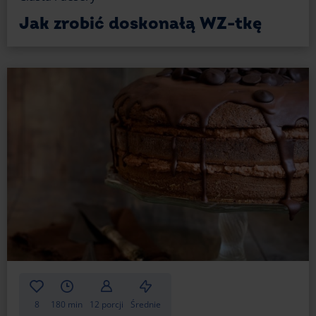
Jak zrobić doskonałą WZ-tkę
8
180 min
12 porcji
Średnie