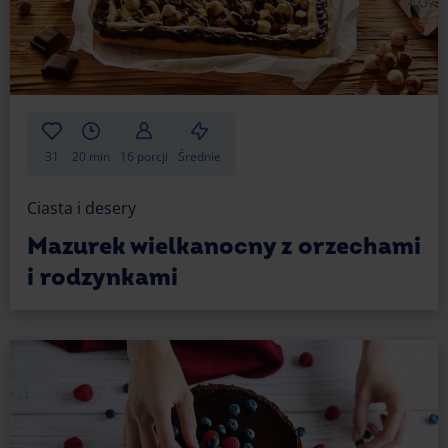
31
20 min
16 porcji
Średnie
Ciasta i desery
Mazurek wielkanocny z orzechami
i rodzynkami