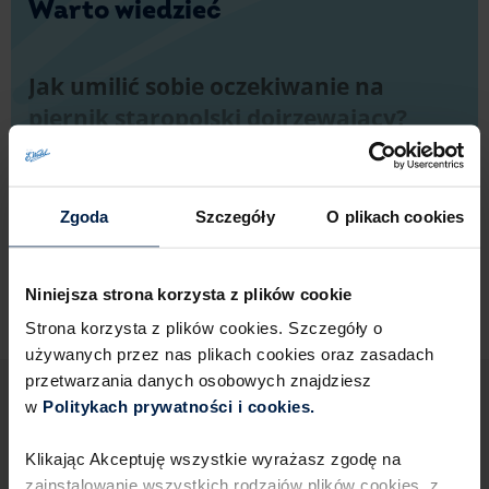
Warto wiedzieć
Jak umilić sobie oczekiwanie na
piernik staropolski dojrzewający?
Zanim Twój piernik będzie gotowy, sprawdź pomysł
na
ciasto z czekoladą.
Przekonaj się, jak pyszne jest
lekkie i puszyste ciasto z czekoladą w środku. Każdy
Zgoda
Szczegóły
O plikach cookies
kęs sam rozpływa się w ustach, a widelec
Rozwiń
automatycznie sięga kolejną porcję. To sprawdzony
przepis na przyjęcie dla fanów dobrych wypieków
Niniejsza strona korzysta z plików cookie
i szybkie popołudniowe ciasto, które zawsze
świetnie wychodzi!
Strona korzysta z plików cookies. Szczegóły o
używanych przez nas plikach cookies oraz zasadach
przetwarzania danych osobowych znajdziesz
w
Politykach prywatności i cookies.​ ​
Sprawdź podobne przepisy
Klikając Akceptuję wszystkie wyrażasz zgodę na
zainstalowanie wszystkich rodzajów plików cookies,​ z