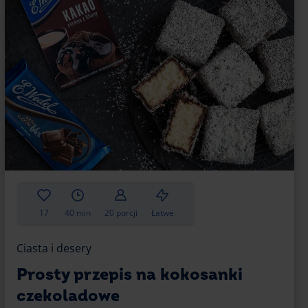
17
40 min
20 porcji
Łatwe
Ciasta i desery
Prosty przepis na kokosanki
czekoladowe