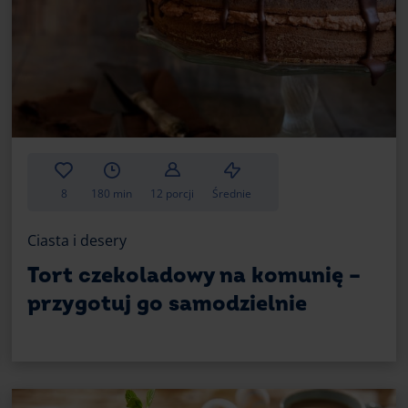
8
180 min
12 porcji
Średnie
Ciasta i desery
Tort czekoladowy na komunię –
przygotuj go samodzielnie