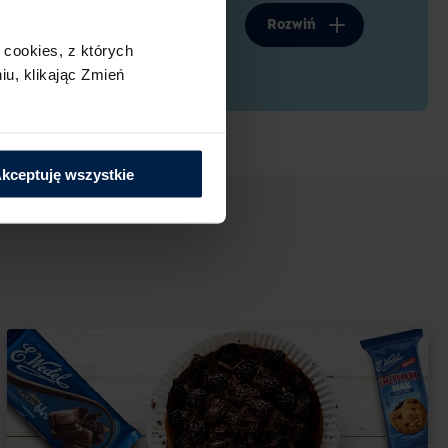
laretką świetnie sprawdzi się na każdą okazję:
Rozwiń
ronie znajomych czy niedzielny deser. Wypróbuj
cookies,​ z których
ybko i z łatwo dostępnych składników
u,​ klikając Zmień
wyci każdego. Natychmiast znika z talerzyka,
niebienia.
kceptuję wszystkie