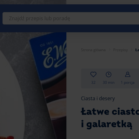
Znajdź
przepis
lub
poradę
Strona główna
Przepisy
Ła
32
30 min
1 porcja
Ciasta i desery
Łatwe ciast
i galaretką