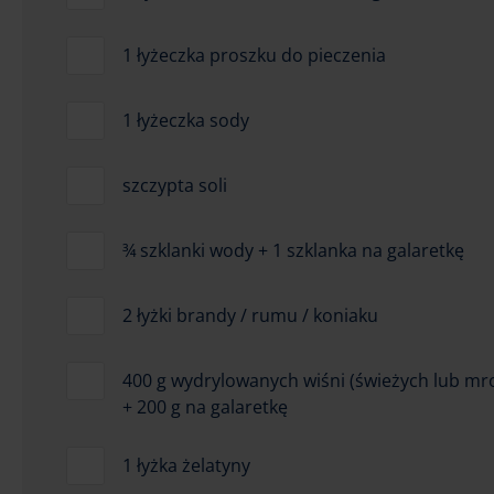
1 łyżeczka proszku do pieczenia
1 łyżeczka sody
szczypta soli
¾ szklanki wody + 1 szklanka na galaretkę
2 łyżki brandy / rumu / koniaku
400 g wydrylowanych wiśni (świeżych lub mr
+ 200 g na galaretkę
1 łyżka żelatyny