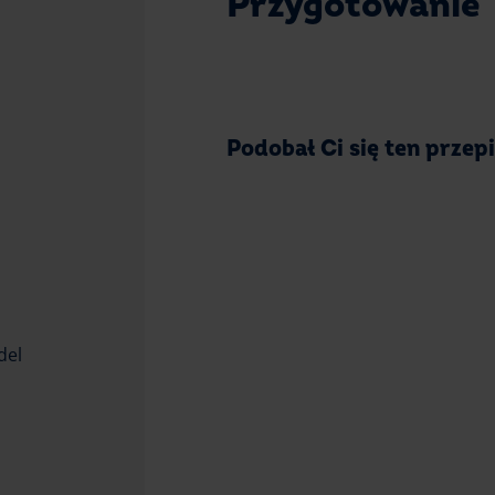
Przygotowanie
Podobał Ci się ten przep
del