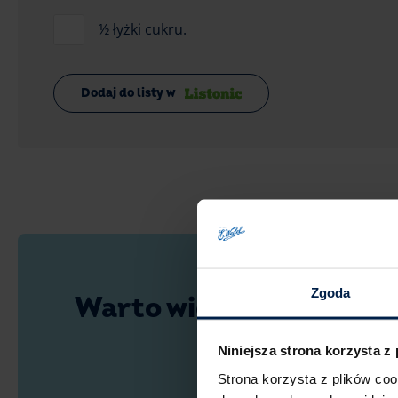
½ łyżki cukru.
Dodaj do listy w
Zgoda
Warto wiedzieć
Niniejsza strona korzysta z
Strona korzysta z plików co