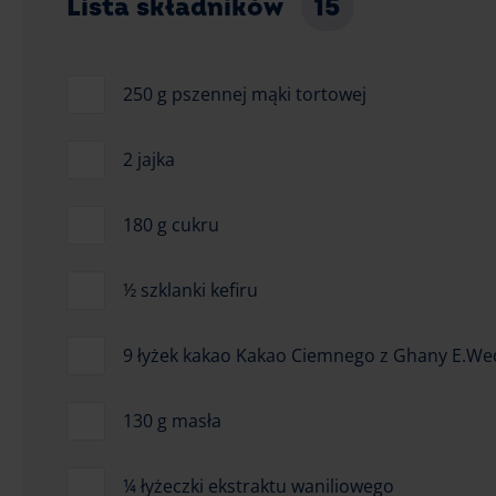
Lista składników
15
250 g pszennej mąki tortowej
2 jajka
180 g cukru
½ szklanki kefiru
9 łyżek kakao Kakao Ciemnego z Ghany E.We
130 g masła
¼ łyżeczki ekstraktu waniliowego