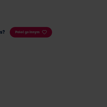
is?
Poleć go innym