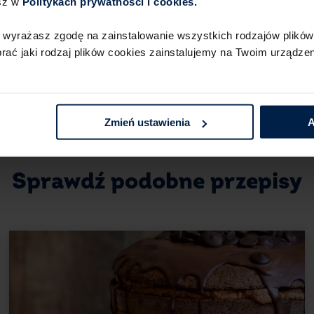
sz w
Politykach prywatności i cookies.​ ​
Łatwe ciasto czekoladowe z wiśniami i ga
na rodzinną uroczystość, spotkanie w g
 wyrażasz zgodę na zainstalowanie wszystkich rodzajów plików 
powyższy przepis i przekonaj się, jak sz
ć jaki rodzaj plików cookies zainstalujemy na Twoim urządzeni
przyrządzisz smaczne ciasto, które zach
stanowiąc ogromną przyjemność dla pod
Zmień ustawienia
A
Sprawdź podobne przepisy