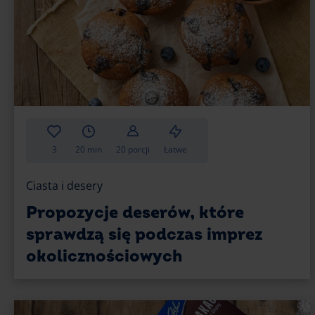
3
20 min
20 porcji
Łatwe
Ciasta i desery
Propozycje deserów, które
sprawdzą się podczas imprez
okolicznościowych