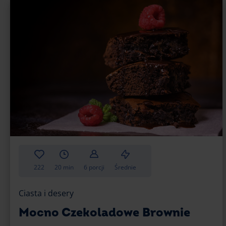
222
20 min
6 porcji
Średnie
Ciasta i desery
Mocno Czekoladowe Brownie