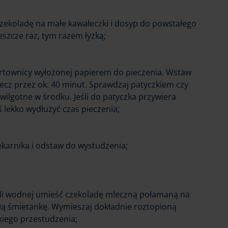
czekoladę na małe kawałeczki i dosyp do powstałego
eszcze raz, tym razem łyżką;
ortownicy wyłożonej papierem do pieczenia. Wstaw
iecz przez ok. 40 minut. Sprawdzaj patyczkiem czy
wilgotne w środku. Jeśli do patyczka przywiera
 lekko wydłużyć czas pieczenia;
ekarnika i odstaw do wystudzenia;
eli wodnej umieść czekoladę mleczną połamaną na
ałą śmietankę. Wymieszaj dokładnie roztopioną
kiego przestudzenia;