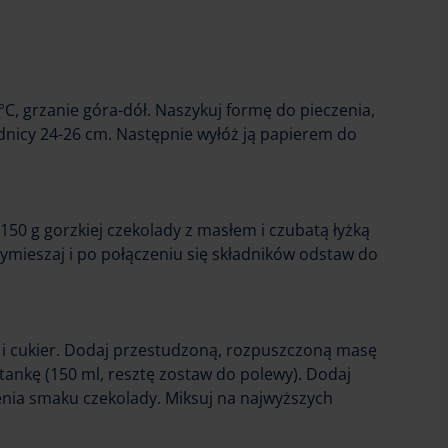
°C, grzanie góra-dół. Naszykuj formę do pieczenia,
ednicy 24-26 cm. Następnie wyłóż ją papierem do
150 g gorzkiej czekolady z masłem i czubatą łyżką
ymieszaj i po połączeniu się składników odstaw do
a i cukier. Dodaj przestudzoną, rozpuszczoną masę
tankę (150 ml, resztę zostaw do polewy). Dodaj
enia smaku czekolady. Miksuj na najwyższych