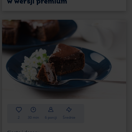
w wersji premium
na idealne podanie
eki, może mieć ogromne znaczenie dla Twoich
sta podkreśli jego smak i zaprosi do
ich, znajomych i gości. Warto więc wspomnieć
e brownie.
kie czekoladowe ciasta) bardzo dobrze pasuje
jeszcze lody lub bitą śmietanę, trudno o lepszy
ze komponuje się także z musami owocowymi
jlepiej).
 deseru
 brownie, stwórz z nim pyszne desery. Jest kilka
2
30 min
6 porcji
Średnie
 ciasto na mniejsze kawałki (takie na jeden