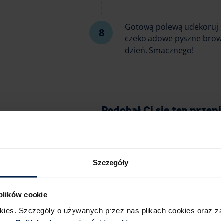
Gotową polewą udekoruj s
czekoladowe pyszne brown
dzień. Smacznego!
Podobał Ci się ten przep
Szczegóły
 plików cookie
okies. Szczegóły o używanych przez nas plikach cookies oraz 