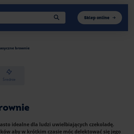
Sklep online
lasyczne brownie
Średnie
rownie
asto idealne dla ludzi uwielbiających czekoladę.
ików aby w krótkim czasie móc delektować się jego