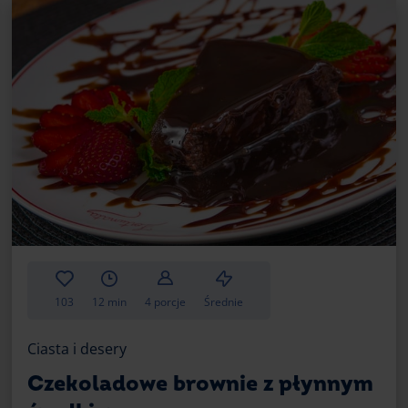
chrupiące na wierzchu. Gdy patyczek jest
nie wyszło zbyt suche.
Zadbaj o masło i jajka dobrej 
Przygotowując klasyczne brownie, jedny
o jakość składników, w szczególności ma
elementami receptury, ich jakość może z
tego pysznego deseru.
Pierwszym krokiem ku udanemu brownie 
takie, które jest dobrej jakości, możesz
smak i kremową teksturę. Masło o wysoki
naturalnym smakiem, który doskonale ko
Ponadto, warto zwrócić uwagę na jego k
nie topiące się, co ułatwi jego mieszanie
103
12 min
4 porcje
Średnie
Kolejnym istotnym elementem są jajka. 
Ciasta i desery
będzie jeszcze bardziej wilgotne i puszys
Czekoladowe brownie z płynnym
Ponadto, jajka najlepiej dodawać do ma
ułatwi ich dokładne wymieszanie z masą 