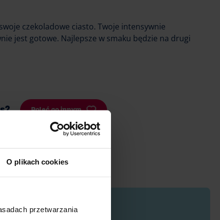
woje czekoladowe ciasto. Twoje intensywnie
ie jest gotowe. Najlepsze w smaku będzie na drugi
is?
Poleć go innym
O plikach cookies
zasadach przetwarzania