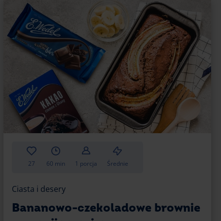
 suchy, wyjmij od razu brownie z piekarnika, by
jakości
m z kluczowych elementów sukcesu jest dbałość
sła i jajek. Choć mogą one wydawać się prostymi
nacząco wpłynąć na finalny smak i konsystencję
jest staranne dobranie masła. Wybierając
 mieć pewność, że deser będzie miał bogatszy
ej jakości charakteryzuje się intensywnym,
mponuje się z innymi składnikami brownie.
onsystencję – masło powinno być miękkie, ale
 z resztą składników.
27
60 min
1 porcja
Średnie
Wybór dobrej jakości sprawi, że Twoje brownie
Ciasta i desery
te. Idealne jaja mają intensywny kolor żółtka.
Bananowo-czekoladowe brownie
sy na brownie w temperaturze pokojowej, co
na ciasto.