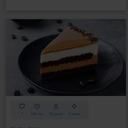
7
180 min
10 porcji
Trudne