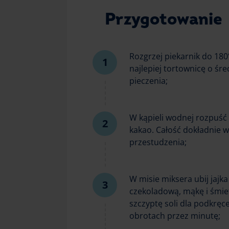
Przygotowanie
Rozgrzej piekarnik do 180
najlepiej tortownicę o śr
pieczenia;
W kąpieli wodnej rozpuść 
kakao. Całość dokładnie w
przestudzenia;
W misie miksera ubij jajk
czekoladową, mąkę i śmie
szczyptę soli dla podkręc
obrotach przez minutę;