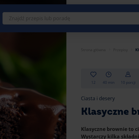
Znajdź
przepis
lub
poradę
Strona główna
Przepisy
K
12
40 min
10 porcji
Ciasta i desery
Klasyczne b
Klasyczne brownie to ci
Wystarczy kilka składn