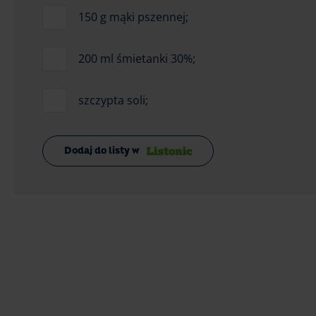
150 g mąki pszennej;
200 ml śmietanki 30%;
szczypta soli;
Dodaj do listy w