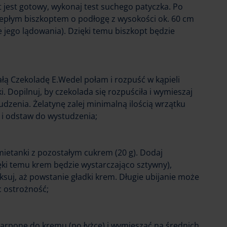
t jest gotowy, wykonaj test suchego patyczka. Po
ciepłym biszkoptem o podłogę z wysokości ok. 60 cm
e jego lądowania). Dzięki temu biszkopt będzie
ałą Czekoladę E.Wedel połam i rozpuść w kąpieli
. Dopilnuj, by czekolada się rozpuściła i wymieszaj
udzenia. Żelatynę zalej minimalną ilością wrzątku
) i odstaw do wystudzenia;
mietanki z pozostałym cukrem (20 g). Dodaj
ęki temu krem będzie wystarczająco sztywny),
ksuj, aż powstanie gładki krem. Długie ubijanie może
c ostrożność;
rpone do kremu (po łyżce) i wymieszać na średnich