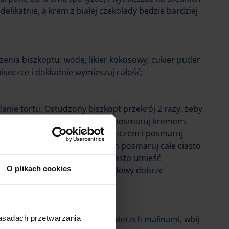
elikatnie, a krem z białej czekolady będzie bardziej
enia biszkoptu: wodę, likier kokosowy, cukier puder
miseczce i dokładnie wymieszaj całość;
anie tortu. Ostudzony biszkopt przekrój 2 razy, żeby
ty. Spód tortu zwilż ponczem i posmaruj kremem.
em i postąp tak samo: zwilż ponczem i posmaruj
użyj resztę ponczu i tym razem posmaruj całe ciasto
a to resztę kremu. Następnie ciasto umieść
O plikach cookies
 trzy godziny, aż krem czekoladowy dobrze
zasadach przetwarzania
do dekoracji tortu: udekoruj wierzch malinami, wbij