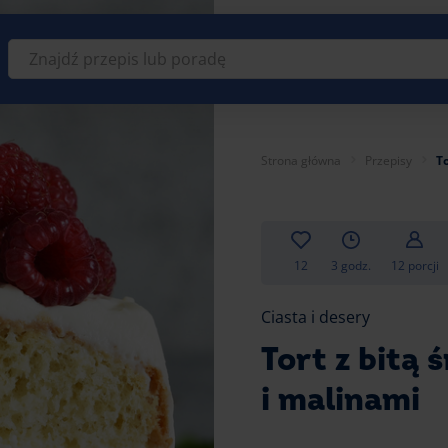
Znajdź
przepis
lub
poradę
Strona główna
Przepisy
To
12
3 godz.
12 porcji
Ciasta i desery
Tort z bitą 
i malinami