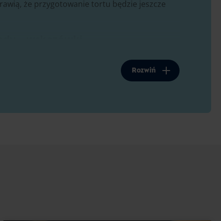
rawią, że przygotowanie tortu będzie jeszcze
lady – wskazówki
zeniem lub dopiero od niedawna robisz torty,
aśnienie dla kilku z nich:
Rozwiń
padku deserów, ale konieczna przy pieczeniu
cherzyki powietrza pękają, wyrównując
adaje się wówczas do przełożenia tortu, gdyż nie
nasącza?
ort nie był zbyt suchy. Używa się do tego łyżki
nczu wspomnianego w przepisie lub ulubionego
ub nalewki. Jeśli nie gustujesz w alkoholu lub tort
masz kilka opcji. Oto kilka z nich: