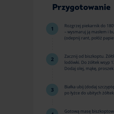
Przygotowanie
Rozgrzej piekarnik do 180
– wysmaruj ją masłem i bu
(odepnij rant, połóż papie
Zacznij od biszkoptu. Żółt
lodówki. Do żółtek wsyp 1
Dodaj olej, mąkę, proszek 
Białka ubij (dodaj szczypt
po łyżce do ubitych żółtek 
Gotową masę biszkoptową 