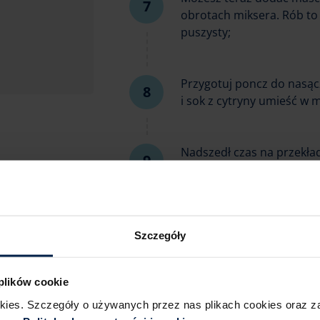
obrotach miksera. Rób to d
puszysty;
Przygotuj poncz do nasącz
i sok z cytryny umieść w 
Nadszedł czas na przekład
wyszły 3 biszkoptowe bla
Przykryj go kolejnym blat
kremem. Na ostatni blat z
łącznie z bokami. Zużyj n
Szczegóły
w lodówce na co najmniej
zastygnie;
 plików cookie
okies. Szczegóły o używanych przez nas plikach cookies oraz 
Przed podaniem przystąp 