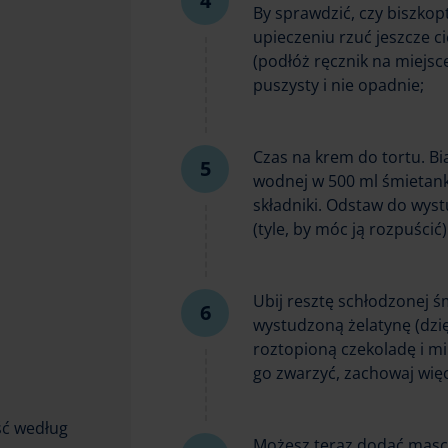
By sprawdzić, czy biszkop
upieczeniu rzuć jeszcze 
(podłóż ręcznik na miejsc
puszysty i nie opadnie;
Czas na krem do tortu. Bi
wodnej w 500 ml śmietanki
składniki. Odstaw do wyst
(tyle, by móc ją rozpuścić
Ubij resztę schłodzonej ś
wystudzoną żelatynę (dzi
roztopioną czekoladę i mi
go zwarzyć, zachowaj wię
ość według
Możesz teraz dodać masca