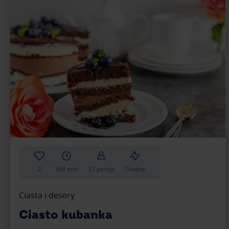
2
160 min
22 porcje
Trudne
Ciasta i desery
Ciasto kubanka