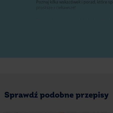
Poznaj kilka wskazówek i porad, które sp
prostsze i ciekawsze!
Tort z kremem z białej czeko
Jeśli dopiero zaczynasz przygodę z piec
kilka rzeczy może Cię zastanowić. Oto wyj
Dlaczego rzuca się ciastem?
Nie jest to powszechna praktyka w przy
biszkoptu. Dlaczego? Podczas upadku pę
powierzchnię ciasta. Biszkopt idealnie n
opada i nie jest pagórkowaty.
Dlaczego ciasto biszkoptowe się 
Odpowiedź jest prosta – chodzi o to, by t
Sprawdź podobne przepisy
lub kuchennego pędzla. Możesz użyć po
likieru, wódki (klasycznej lub smakowej) l
robisz na przyjęcie z udziałem dzieci, też 