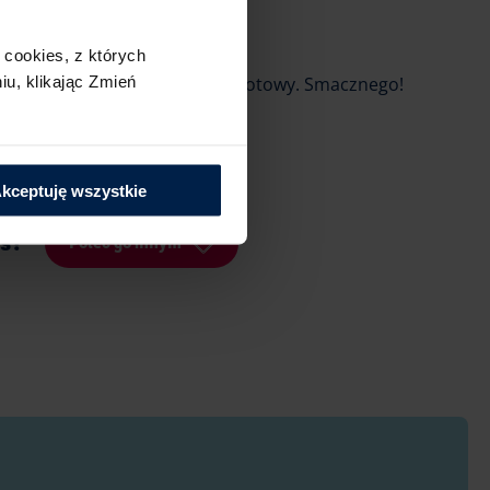
;
cookies,​ z których
u,​ klikając Zmień
ej czekolady i z malinami jest gotowy. Smacznego!
kceptuję wszystkie
is?
Poleć go innym