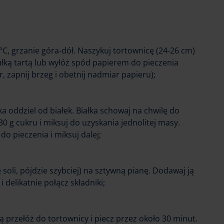
°C, grzanie góra-dół. Naszykuj tortownicę (24-26 cm)
łką tartą lub wyłóż spód papierem do pieczenia
r, zapnij brzeg i obetnij nadmiar papieru);
ka oddziel od białek. Białka schowaj na chwilę do
30 g cukru i miksuj do uzyskania jednolitej masy.
do pieczenia i miksuj dalej;
ę soli, pójdzie szybciej) na sztywną pianę. Dodawaj ją
i delikatnie połącz składniki;
przełóż do tortownicy i piecz przez około 30 minut.