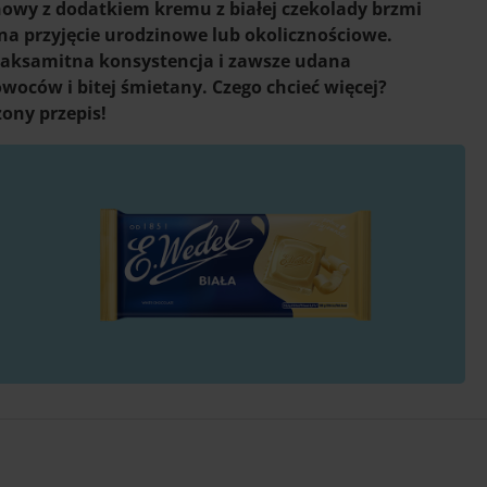
owy z dodatkiem kremu z białej czekolady brzmi
 na przyjęcie urodzinowe lub okolicznościowe.
 aksamitna konsystencja i zawsze udana
woców i bitej śmietany. Czego chcieć więcej?
ony przepis!