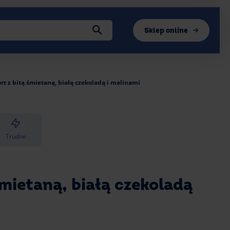
Sklep online
rt z bitą śmietaną, białą czekoladą i malinami
Trudne
śmietaną, białą czekoladą