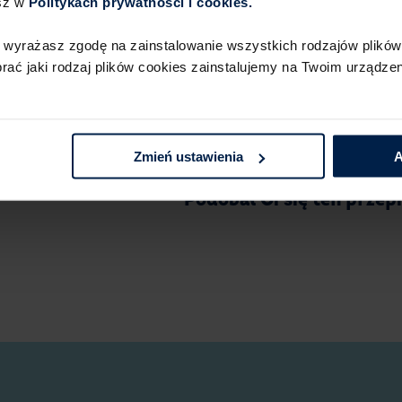
sz w
Politykach prywatności i cookies.​ ​
świeczki lub ustaw topper
 wyrażasz zgodę na zainstalowanie wszystkich rodzajów plików 
ć jaki rodzaj plików cookies zainstalujemy na Twoim urządzeni
Twój tort z kremem z biał
Zmień ustawienia
A
Podobał Ci się ten przep