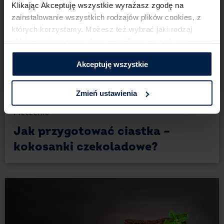
Klikając Akceptuję wszystkie wyrażasz zgodę na
zainstalowanie wszystkich rodzajów plików cookies,​ z
których korzystamy. Możesz też wybrać jaki rodzaj
plików cookies zainstalujemy na Twoim urządzeniu,​
klikając Zmień ustawienia.​ ​
Akceptuję wszystkie
1
Zmień ustawienia
Pieczenie
Jak przygotować ciastka –
kokosanki czekoladowe?