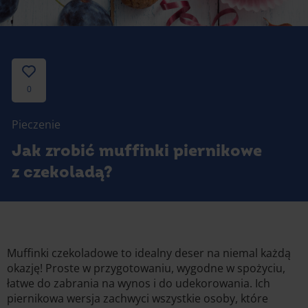
Gotowanie
Zupy i kremy
Pieczenie
Ciastka
Desery i przekąski
Inne
0
Ciasta i desery
Pieczenie
Napoje i koktajle
Jak zrobić muffinki piernikowe
z czekoladą?
Muffinki czekoladowe to idealny deser na niemal każdą
okazję! Proste w przygotowaniu, wygodne w spożyciu,
łatwe do zabrania na wynos i do udekorowania. Ich
piernikowa wersja zachwyci wszystkie osoby, które