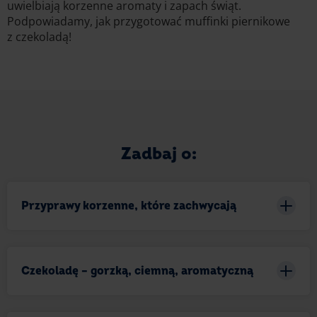
uwielbiają korzenne aromaty i zapach świąt.
Podpowiadamy, jak przygotować muffinki piernikowe
z czekoladą!
Zadbaj o:
Przyprawy korzenne, które zachwycają
Przyprawy do piernika używa się zazwyczaj
w okresie świąt Bożego Narodzenia, dlatego niemal
Czekoladę – gorzką, ciemną, aromatyczną
w każdej kuchennej szafce można ją znaleźć. Należy
jednak pamiętać, że z czasem traci ona swój
aromat, dlatego podczas przygotowywania
W przypadku muffinek piernikowych idealnie