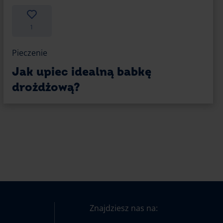
1
Pieczenie
Jak upiec idealną babkę
drożdżową?
Znajdziesz nas na: