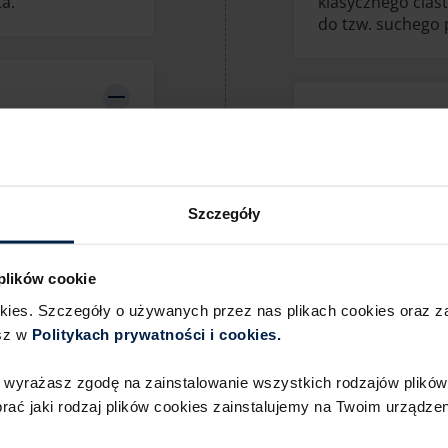
a.
klasycznego ciast
do tzw. suchego 
Sposób serwowa
eków. Decydując
 sięgnąć po olej
Wszystkie ciasta 
Szczegóły
prawdzi się
przechowywane w
eje
w temperaturze p
chni, ale i do
w lodówce ciastko
 plików cookie
działanie wysoki
okies. Szczegóły o używanych przez nas plikach cookies oraz 
i wyglądać nieest
sz w
Politykach prywatności i cookies.​ ​
dodać je w ostatn
lodami i staną si
 wyrażasz zgodę na zainstalowanie wszystkich rodzajów plików 
ć jaki rodzaj plików cookies zainstalujemy na Twoim urządzeni