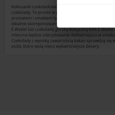
Kokosanki czekoladowe nie mogą obejść się bez najlep
czekolady. Te proste w przygotowaniu ciastka będą 
aromatem i smakiem tylko i wyłącznie wtedy, gdy skła
idealnie skomponowane. Warto zdecydować się na m
E.Wedel lub czekoladę gorzką klasyczną 64% E.Wedel.
mleczna będzie zdecydowanie delikatniejsza w smaku,
Czekolady z wysoką zawartością kakao sprawdzą się 
osób, które wolą nieco wykwintniejsze desery.