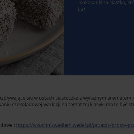
Kokosanki to ciastka, kt
lat!
 rozpływające się w ustach ciasteczka z wyraźnym aromatem
wanie czekoladowej wariacji na temat tej klasyki może być
adowe :
https://wkuchnizwedlem.wedel.pl/przepis/prosty-pr