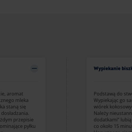
Wypiekanie bisz
cie, aromat
Podstawą do stwo
ycznego mleka
Wypiekając go s
ka staną się
wiórek kokosowyc
y dosładzania.
Należy nieustann
ażdym przepisie
dodatkami” lubią 
pominające pyłku
co około 15 minu