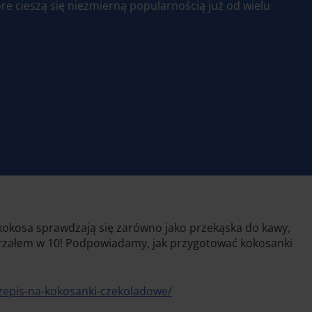
óre cieszą się niezmierną popularnością już od wielu
 kokosa sprawdzają się zarówno jako przekąska do kawy,
 strzałem w 10! Podpowiadamy, jak przygotować kokosanki
zepis-na-kokosanki-czekoladowe/