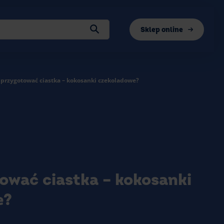
Sklep online
 przygotować ciastka – kokosanki czekoladowe?
ować ciastka – kokosanki
e?