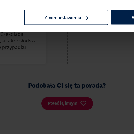
szej jakości
zachwycać swoim
Zmień ustawienia
A
dniki będą
leczną czekoladę
 Czekolada
 a także słodsza.
w przypadku
Podobała Ci się ta porada?
Poleć ją innym