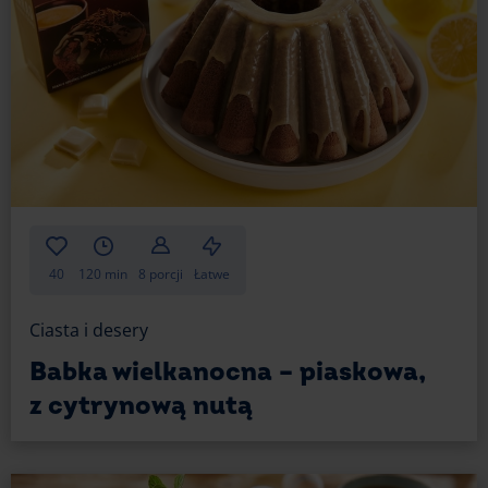
40
120 min
8 porcji
Łatwe
Ciasta i desery
Babka wielkanocna – piaskowa,
z cytrynową nutą