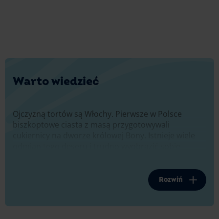
Warto wiedzieć
Ojczyzną tortów są Włochy. Pierwsze w Polsce
biszkoptowe ciasta z masą przygotowywali
cukiernicy na dworze królowej Bony. Istnieje wiele
odmian tego deseru i trudno wyobrazić sobie
jakiekolwiek przyjęcie rocznicowe bez pysznego
tortu. Przygotuj go samodzielnie, w domu!
Rozwiń
Na uroczystość weselną Napoleona III i Eugenii de
Montijo cukiernicy paryscy posłali młodej parze
kasztanowe ciasto z różanym lukrem. My również