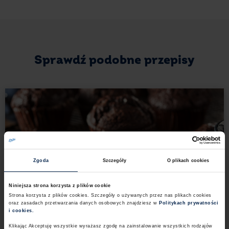
mamy dla Was przepis, dzięki któremu przygotujecie
deser w królewskim wydaniu.
Tort royal
to
kwintesencja tego, co w cukiernictwie najlepsze –
bezy, słodkich i aromatycznych kremów oraz nieco
kwaskowych owoców.
Sprawdź podobne przepisy
Zgoda
Szczegóły
O plikach cookies
Niniejsza strona korzysta z plików cookie
Strona korzysta z plików cookies. Szczegóły o używanych przez nas plikach cookies
oraz zasadach przetwarzania danych osobowych znajdziesz w
Politykach prywatności
i cookies.​ ​
Klikając Akceptuję wszystkie wyrażasz zgodę na zainstalowanie wszystkich rodzajów