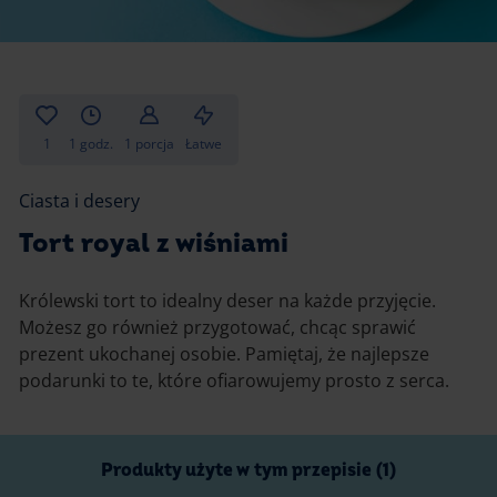
Gotowanie
Zupy i kremy
Pieczenie
Ciastka
Desery i przekąski
Inne
1
1 godz.
1 porcja
Łatwe
Ciasta i desery
Ciasta i desery
Napoje i koktajle
Tort royal z wiśniami
Królewski tort to idealny deser na każde przyjęcie.
Możesz go również przygotować, chcąc sprawić
prezent ukochanej osobie. Pamiętaj, że najlepsze
podarunki to te, które ofiarowujemy prosto z serca.
Produkty użyte w tym przepisie (1)