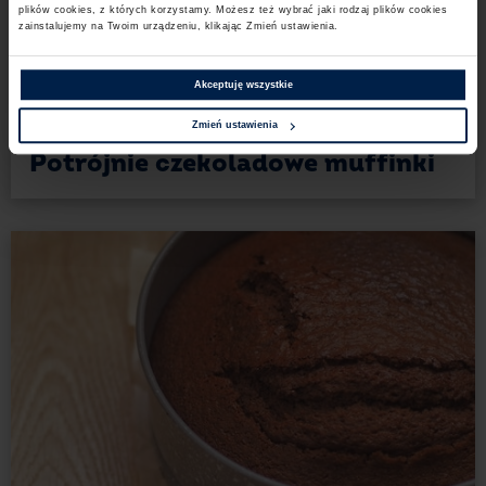
plików cookies,​ z których korzystamy. Możesz też wybrać jaki rodzaj plików cookies
zainstalujemy na Twoim urządzeniu,​ klikając Zmień ustawienia.​ ​
31
25 min
12 porcji
Łatwe
Akceptuję wszystkie
Ciasta i desery
Zmień ustawienia
Potrójnie czekoladowe muffinki