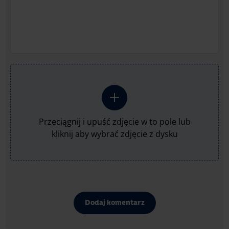
uzyskanie ciemnego kremu mascarpone.
Dodawaj je jednak ostrożnie, jeśli używasz kakao
o intensywnym smaku jak np. Kakao Ciemne
z Ghany E.Wedel.
Na wierzchu takiego kremu (niezależnie od
wariantu, który wykorzystasz) możesz układać
fantazyjne wzory z owoców i ziół. Smacznego!
Przeciągnij i upuść zdjęcie w to pole lub
kliknij aby wybrać zdjęcie z dysku
Dodaj komentarz