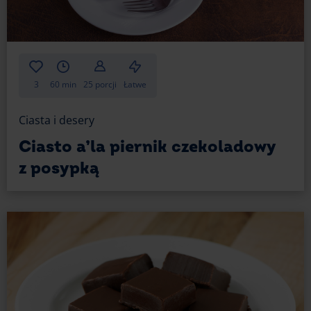
banany – tam gdzie karmel i czekolada, tam te
owoce wpasują się idealnie. Układaj banany na
wierzchu deseru tuż przed podaniem, by
plasterki nie ściemniały;
maliny, borówki, nasiona granatu – idealnie
3
60 min
25 porcji
Łatwe
przełamią intensywnie słodki smak tartaletek. Te
lekko kwaskowate owoce wniosą dużo świeżości
Ciasta i desery
do Twojego deseru;
popcorn – możesz śmiało przygotować go
Ciasto a’la piernik czekoladowy
w mikrofali. Sprawdzi się zarówno zwykły solony,
z posypką
jak i maślany. Jeśli widziałeś w kinie popcorn
o smaku "słony karmel", ta propozycja wcale nie
wyda Ci się kontrowersyjna. Co więcej, takie
tartaletki czekoladowe świetnie nadadzą się jako
przekąski na wieczór filmowy.
Tartaletki czekoladowe z solonym karmelem to
deser pełen zalet. Ich wyjątkowy, zróżnicowany smak
to wynik idealnego połączenia głębokiej, gorzkiej