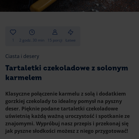
Gotowanie
Zupy i kremy
Pieczenie
Ciastka
Desery i przekąski
Inne
1
2 godz. 30 min
15 porcji
Łatwe
Ciasta i desery
Ciasta i desery
Napoje i koktajle
Tartaletki czekoladowe z solonym
karmelem
Klasyczne połączenie karmelu z solą i dodatkiem
gorzkiej czekolady to idealny pomysł na pyszny
deser. Pięknie podane tartaletki czekoladowe
uświetnią każdą ważną uroczystość i spotkanie ze
znajomymi. Wypróbuj nasz przepis i przekonaj się
jak pyszne słodkości możesz z niego przygotować!