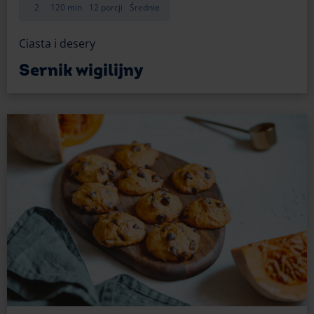
2
120 min
12 porcji
Średnie
Jeśli chcesz przygotować karmel w nieco prostszej
i bardziej kremowej formie, jest na to pewien
Ciasta i desery
sposób. Potrzebujesz do tego trzy składniki:
Sernik wigilijny
450 g masy kajmakowej
cały serek mascarpone
300 ml śmietanki kremówki
40 g Czekolady Klasycznej Gorzkiej 64% E.Wedel
Przygotowanie:
Aby zrobić krem karmelowy, zamkniętą fabrycznie
puszkę z kajmakiem gotuj zanurzoną w wodzie
przez około dwie godziny. Po tym czasie odstaw go
do ostudzenia;
Gdy kajmak będzie się studził, ubij kremówkę na
sztywno. Wymieszaj ją z serkiem mascarpone
(dodawaj go po jednej łyżce);