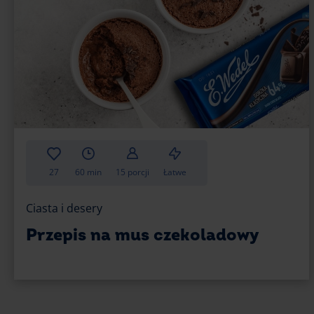
27
60 min
15 porcji
Łatwe
Ciasta i desery
Przepis na mus czekoladowy