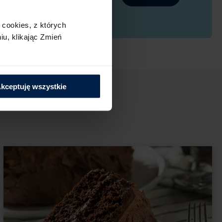
szym rozwiązaniem jest masło niż margaryna.
osowego, dzięki czemu babeczki czekoladowe
cookies,​ z których
u,​ klikając Zmień
kceptuję wszystkie
dą jest proste – wystarczy połączyć składniki.
lenie optymalnego czasu pieczenia. Trzeba
 lejąca wyłącznie w środku. Tutaj wiele zależy
go należy bacznie obserwować i eksperymentować
podany w przepisie jest orientacyjny. Aby
jedną i sprawdzić, czy jest płynna wyłącznie
wać w dowolny sposób. Posyp je cukrem pudrem
ą z mlecznej lub białej czekolady, dzięki czemu