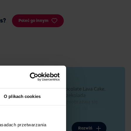
is?
Poleć go innym
hami
to deser inspirowany Chocolate Lava Cake.
lejącym wnętrzem. To właśnie czekolada
O plikach cookies
 sprawia, że zwykłe
muffinki
przeobrażają się
 cukierni. Pamiętaj jednak, aby babeczki
.
zasadach przetwarzania
iej o zawartości kakao 80%. Nie bez znaczenia
Rozwiń