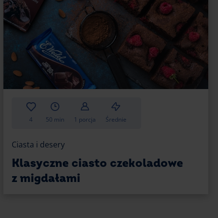
zne, ale też intrygują zróżnicowaną konsystencją.
abeczki czekoladowe są bardzo podobne do
inki z płynną czekoladą w środku zastąpią
 kakao, które do tej pory pojawiały się na Twoim
kładniki takie jak: porcję czekolady, mąkę,
Możesz skorzystać z kolorowych papilotek lub
osób jest dobry.
pożywczym, a dzięki kilku prostym modyfikacjom
4
50 min
1 porcja
Średnie
łynnym, czekoladowym środkiem na każdą
Ciasta i desery
Klasyczne ciasto czekoladowe
kami z białej czekolady.
z migdałami
abeczki czekoladowe zaczynają powoli wyrastać na
jeszcze raz czas pieczenia i skompletuj
as na pyszną polewę z białej czekolady.