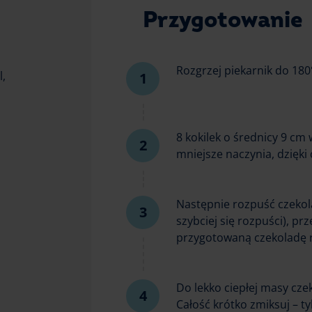
Przygotowanie
Rozgrzej piekarnik do 180
,
8 kokilek o średnicy 9 c
mniejsze naczynia, dzięki
Następnie rozpuść czekola
szybciej się rozpuści), pr
przygotowaną czekoladę r
Do lekko ciepłej masy czek
Całość krótko zmiksuj – t