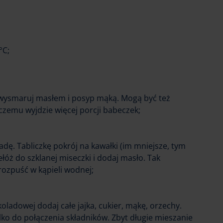
°C;
m wysmaruj masłem i posyp mąką. Mogą być też
 czemu wyjdzie więcej porcji babeczek;
dę. Tabliczkę pokrój na kawałki (im mniejsze, tym
zełóż do szklanej miseczki i dodaj masło. Tak
ozpuść w kąpieli wodnej;
oladowej dodaj całe jajka, cukier, mąkę, orzechy.
ylko do połączenia składników. Zbyt długie mieszanie