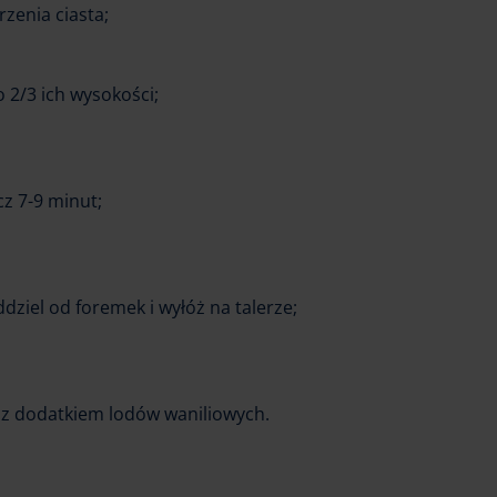
rzenia ciasta;
o 2/3 ich wysokości;
cz 7-9 minut;
dziel od foremek i wyłóż na talerze;
e z dodatkiem lodów waniliowych.