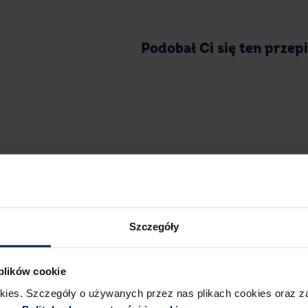
Podobał Ci się ten przep
Szybkie
babeczki czekoladowe
z orzec
Wypiek jest intensywnie czekoladowy z 
Szczegóły
wypływająca ze środka ciasta zaskakuje i
w słodką przekąskę na miarę najlepszych
przygotować z dobrej jakości składników
 plików cookie
okies. Szczegóły o używanych przez nas plikach cookies oraz 
Podstawą jest czekolada gorzka – najlep