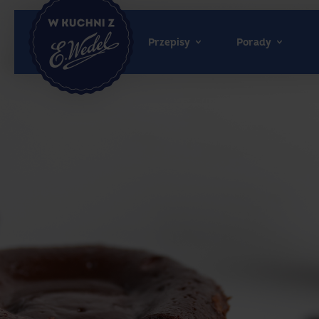
Przepisy
Porady
Wedel.pl
-
strona
główna