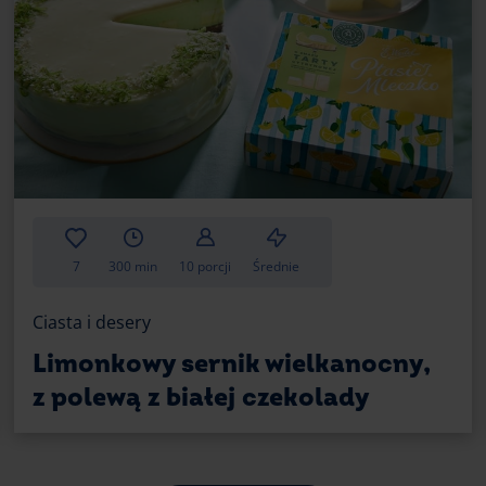
Muffinki z czekoladą nie tylko są tak pys
Trudno im się oprzeć. Te niepozorne b
równie pysznego lava cake. Domowe muff
niejeden czekoladowiec i inne przepisy z
stole.
Sprawdź, czy masz pod ręką podstawowe s
masło, cukier, jajka i komplet foremek. 
sięgnąć po silikonowe foremki - każdy sp
Składniki znajdziesz w każdym sklepie s
7
300 min
10 porcji
Średnie
przygotujesz babeczki czekoladowe z p
okazję.
Ciasta i desery
Limonkowy sernik wielkanocny,
Babeczki czekoladowe z dodat
z polewą z białej czekolady
Kiedy ciasto już trafiło do foremek, a b
środkowym poziomie piekarnika, sprawdź 
składniki do przygotowania dodatków. Cz