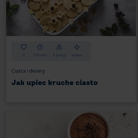
6
150 min
6 porcji
Łatwe
Ciasta i desery
Jak upiec kruche ciasto