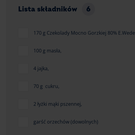
Lista składników
6
170 g Czekolady Mocno Gorzkiej 80% E.Wedel
100 g masła,
4 jajka,
70 g cukru,
2 łyżki mąki pszennej,
garść orzechów (dowolnych)