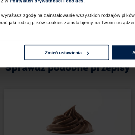
sz w
Politykach prywatności i cookies.​ ​
jest też rodzaj tłuszczu – znacznie lep
Możesz użyć nierafinowanego oleju kok
 wyrażasz zgodę na zainstalowanie wszystkich rodzajów plików 
nabiorą delikatnego posmaku kokosa.
ć jaki rodzaj plików cookies zainstalujemy na Twoim urządzeni
Sprawdź również przepis na:
muffinki czekoladowe
Zmień ustawienia
A
czekoladowe brownie
Sprawdź podobne przepisy
Przygotowanie babeczek z płynną czekola
Jednak największym wyzwaniem jest usta
wyczuć moment, w którym babeczka będzie
przede wszystkim od piekarnika, dlate
z czasem pieczenia. Z tego powodu czas 
uzyskać pożądany efekt, warto wyciągnąć 
wewnątrz.
Jeśli chcesz, babeczki możesz udekoro
lub polej lukrem. Możesz też polać polew