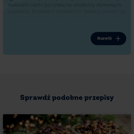
malinami ciasto już czeka na smakoszy domowych
wypieków. Brownie z malinami to świetny pomysł na
ciasto czekoladowe z owocami, które możesz podać
o każdej porze roku.
Najlepsze jest to, że możesz zmodyfikować przepis,
Rozwiń
by pasował do okazji, dostępnych dodatków
i Twojego smaku.
Koniecznie sprawdź jak możesz udekorować
brownie z malinami. Dowiedz się jakie składniki
z Twojej spiżarni przyjdą z pomocą. Sprawdź, na
jakie okazje warto podać brownie z malinami.
Sprawdź podobne przepisy
Brownie ze świeżymi malinami
- idealny deser na każde przyjęcie
Domowe
brownie
z malinami to świetny pomysł na
ciasto z gorzkiej czekolady. Wystarczy połączyć
rozpuszczoną czekoladę i pozostałe składniki