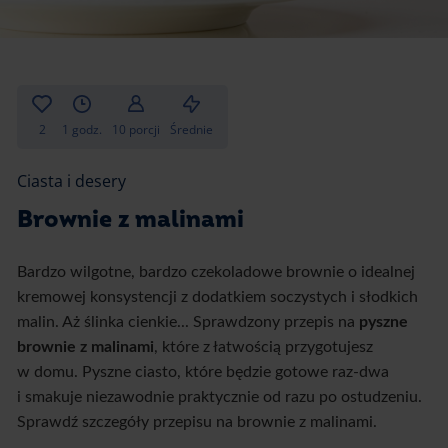
Gotowanie
Zupy i kremy
Pieczenie
Ciastka
Desery i przekąski
Inne
2
1 godz.
10 porcji
Średnie
Ciasta i desery
Ciasta i desery
Napoje i koktajle
Brownie z malinami
Bardzo wilgotne, bardzo czekoladowe brownie o idealnej
kremowej konsystencji z dodatkiem soczystych i słodkich
malin. Aż ślinka cienkie... Sprawdzony przepis na
pyszne
brownie z malinami
, które z łatwością przygotujesz
w domu. Pyszne ciasto, które będzie gotowe raz-dwa
i smakuje niezawodnie praktycznie od razu po ostudzeniu.
Sprawdź szczegóły przepisu na brownie z malinami.