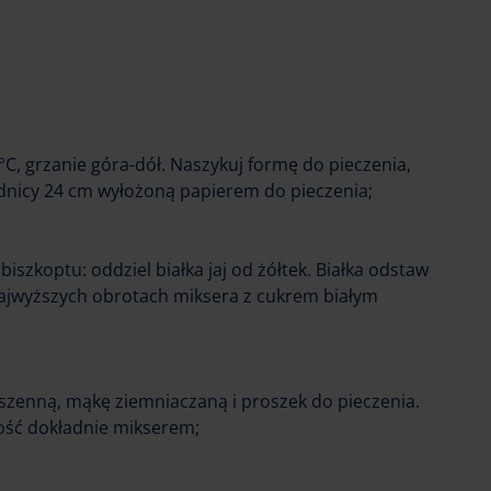
°C, grzanie góra-dół. Naszykuj formę do pieczenia,
ednicy 24 cm wyłożoną papierem do pieczenia;
iszkoptu: oddziel białka jaj od żółtek. Białka odstaw
 najwyższych obrotach miksera z cukrem białym
pszenną, mąkę ziemniaczaną i proszek do pieczenia.
łość dokładnie mikserem;