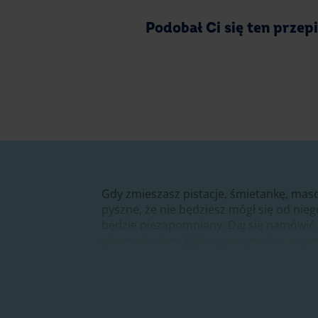
Podobał Ci się ten przep
Gdy zmieszasz pistacje, śmietankę, masc
pyszne, że nie będziesz mógł się od nie
będzie niezapomniany. Daj się namówić 
własnej kuchni. Efekty z pewnością pozy
Biszkopt i biszkopciki po bok
Aby Twój tort prezentował się jeszcze le
domowej produkcji. Biszkopty typu Ladyf