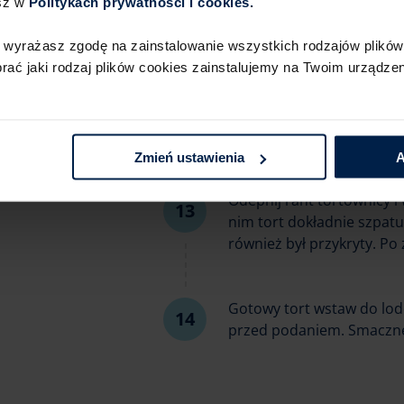
sz w
Politykach prywatności i cookies.​ ​
do niego trochę płatków 
więcej dodasz, tym bardzi
 wyrażasz zgodę na zainstalowanie wszystkich rodzajów plików 
ć jaki rodzaj plików cookies zainstalujemy na Twoim urządzeni
Czas na składanie tortu: d
Przełóż go kremem z pistac
kremu z pistacjami. Na ko
Zmień ustawienia
A
Odepnij rant tortownicy 
nim tort dokładnie szpatu
również był przykryty. Po
Gotowy tort wstaw do lodó
przed podaniem. Smaczn