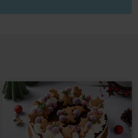
róbuj więc zrobić je samodzielnie, a zyskasz
deserów, ale także smaczną przekąskę.
rtowa);
posypania ciasteczek;
ci, można dodać go do ciasta.
a-dół;
arysuj na nim ołówkiem kreski o długości ok. 8-
ych odstępach. Odwróć go i wyłóż tym samym