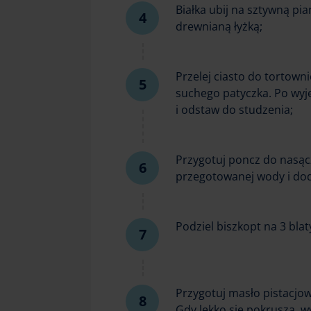
Białka ubij na sztywną pia
drewnianą łyżką;
Przelej ciasto do tortowni
suchego patyczka. Po wyję
i odstaw do studzenia;
Przygotuj poncz do nasącz
przegotowanej wody i doda
Podziel biszkopt na 3 blat
Przygotuj masło pistacjow
Gdy lekko się pokruszą, wy