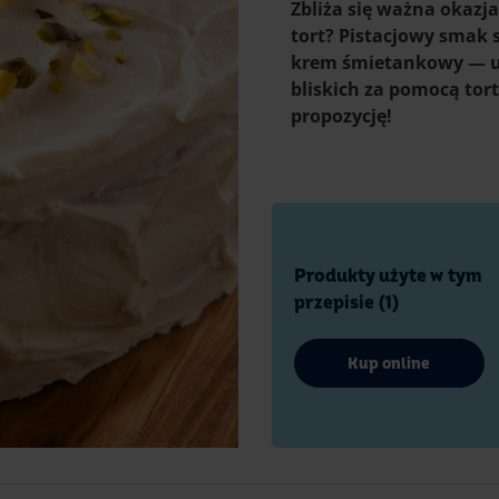
Zbliża się ważna okazj
tort? Pistacjowy smak s
krem śmietankowy — uro
bliskich za pomocą to
propozycję!
Produkty użyte w tym
przepisie (1)
Kup online