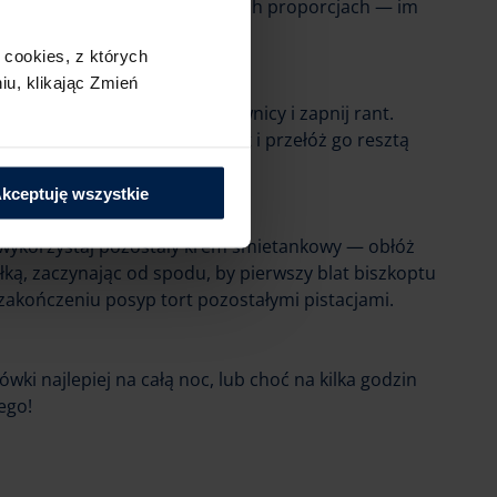
kukurydzianych (tu w zmiennych proporcjach — im
ej chrupiący tort uzyskasz);
cookies,​ z których
u,​ klikając Zmień
olny biszkopt umieść w tortownicy i zapnij rant.
jami. Połóż na to kolejny blat i przełóż go resztą
niec umieść ostatni blat;
kceptuję wszystkie
i wykorzystaj pozostały krem śmietankowy — obłóż
łką, zaczynając od spodu, by pierwszy blat biszkoptu
 zakończeniu posyp tort pozostałymi pistacjami.
wki najlepiej na całą noc, lub choć na kilka godzin
ego!