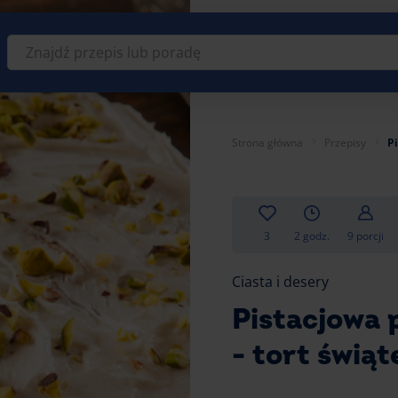
Znajdź
przepis
lub
poradę
Strona główna
Przepisy
Pi
3
2 godz.
9 porcji
Ciasta i desery
Pistacjowa p
- tort świą