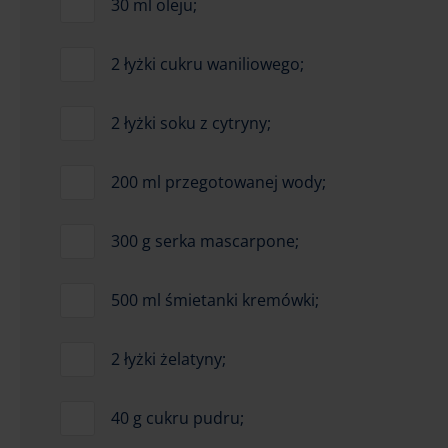
30 ml oleju;
2 łyżki cukru waniliowego;
2 łyżki soku z cytryny;
200 ml przegotowanej wody;
300 g serka mascarpone;
500 ml śmietanki kremówki;
2 łyżki żelatyny;
40 g cukru pudru;