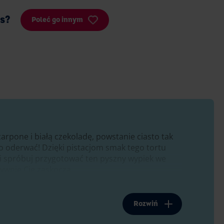
is?
Poleć go innym
arpone i białą czekoladę, powstanie ciasto tak
go oderwać! Dzięki pistacjom smak tego tortu
i spróbuj przygotować ten pyszny wypiek we
tywnie Cię zaskoczą.
ach
Rozwiń
piej, boki możesz ozdobić biszkopcikami
ingers, dzięki smukłemu kształtowi elegancko