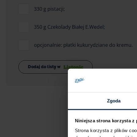
330 g pistacji;
350 g Czekolady Białej E.Wedel;
opcjonalnie: płatki kukurydziane do kremu.
Dodaj do listy w
Zgoda
Niniejsza strona korzysta z
Strona korzysta z plików co