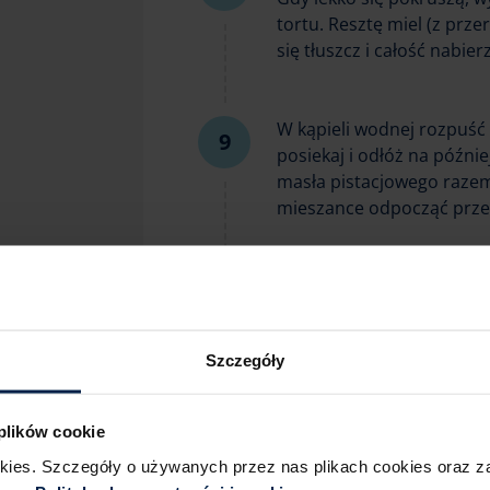
tortu. Resztę miel (z prze
się tłuszcz i całość nabier
W kąpieli wodnej rozpuść 
posiekaj i odłóż na późnie
masła pistacjowego razem
mieszance odpocząć przez
Przygotuj krem z bitej śmi
ją zimną wodą (niewiele, 
W większej misce ubij śm
Szczegóły
puder, posiekaną białą cz
łyżce). Wymieszaj całość d
 plików cookie
okies. Szczegóły o używanych przez nas plikach cookies oraz 
Połowę kremu wymieszaj z