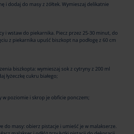
nę i dodaj do masy z żółtek. Wymieszaj delikatnie
cy i wstaw do piekarnika. Piecz przez 25-30 minut, do
ciu z piekarnika upuść biszkopt na podłogę z 60 cm
enia biszkopta: wymieszaj sok z cytryny z 200 ml
j łyżeczkę cukru białego;
y w poziomie i skrop je obficie ponczem;
e do masy: obierz pistacje i umieść je w malakserze.
łącz malakser i odłóż trzy łyżki pistacji do dekoracji