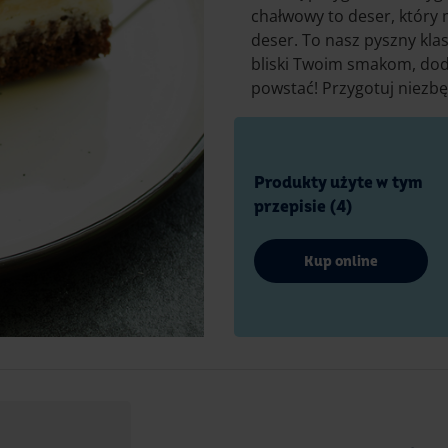
chałwowy
to deser, któr
deser. To nasz pyszny klas
bliski Twoim
smakom
, do
powstać! Przygotuj niezbę
Produkty użyte w tym
przepisie (4)
Kup online