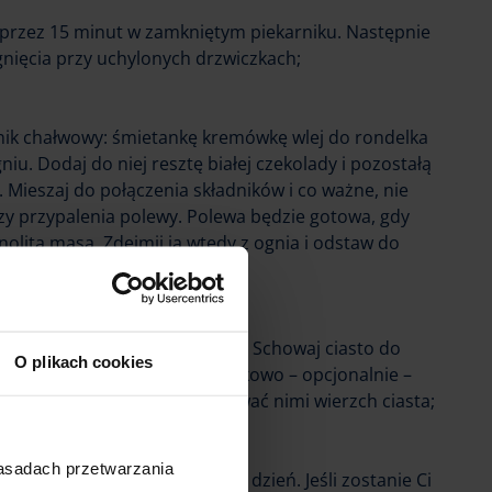
 przez 15 minut w zamkniętym piekarniku. Następnie
gnięcia przy uchylonych drzwiczkach;
nik chałwowy: śmietankę kremówkę wlej do rondelka
iu. Dodaj do niej resztę białej czekolady i pozostałą
 Mieszaj do połączenia składników i co ważne, nie
y przypalenia polewy. Polewa będzie gotowa, gdy
olita masa. Zdejmij ją wtedy z ognia i odstaw do
e stężała);
polewą chałwowo-czekoladową. Schowaj ciasto do
O plikach cookies
a, najlepiej na całą noc. Dodatkowo – opcjonalnie –
czekoladę mleczną i udekorować nimi wierzch ciasta;
zasadach przetwarzania
pszy do spożycia na następny dzień. Jeśli zostanie Ci