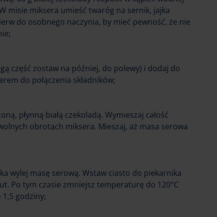
W misie miksera umieść twaróg na sernik, jajka
pierw do osobnego naczynia, by mieć pewność, że nie
nie;
gą część zostaw na później, do polewy) i dodaj do
serem do połączenia składników;
oną, płynną białą czekoladą. Wymieszaj całość
a wolnych obrotach miksera. Mieszaj, aż masa serowa
ka wylej masę serową. Wstaw ciasto do piekarnika
nut. Po tym czasie zmniejsz temperaturę do 120°C
o 1,5 godziny;