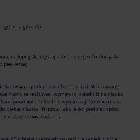
, grzanie góra dół
ia, najlepiej skorzystaj z tortownicy o średnicy 24
 pieczenia;
zekoladowym spodem sernika: do miski włóż banany
odaj masło orzechowe i wymieszaj składniki na gładką
akao i ponownie dokładnie wymieszaj. Gotową masę
do piekarnika na 10 minut, aby lekko podpiec spód.
to i odstaw do wystudzenia.
wą: 80 g białej czekolady rozpuść w kąpieli wodnej