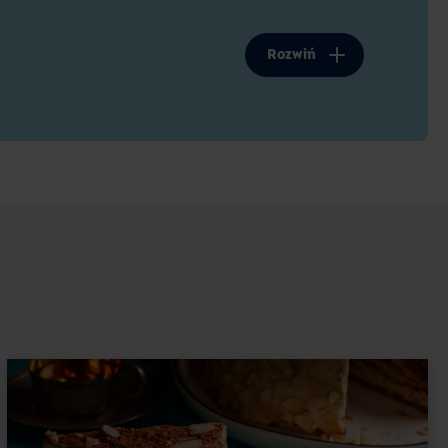
any. Jeśli chcesz poznać więcej sposobów
alej!
Rozwiń
czanej
prostu nie przepadasz za sernikiem z dodatkiem
ę ziemniaczaną. Ona również świetnie nadaje
 na sernik
chałwowy
dodaj trzy łyżki mąki. Dołóż
budyniach wymieszaj całość na gładką masę.
 samo, co budynie, czyli dobrze zwiąże masę na
podzie?
est
ciasteczkowy
spód. I nic dziwnego –
zka, zalać je płynnym masłem, wymieszać
maga wcześniejszego pieczenia ani bardziej
awić ją do lodówki, by stężała (chociaż na 20
lać na spód masę serową i można zacząć piec