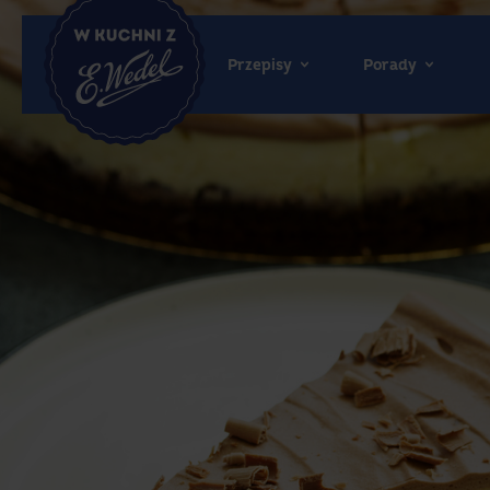
Przepisy
Porady
Wedel.pl
-
strona
główna