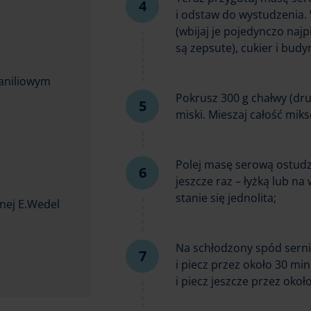
i odstaw do wystudzenia. 
(wbijaj je pojedynczo naj
są zepsute), cukier i budy
waniliowym
Pokrusz 300 g chałwy (dru
miski. Mieszaj całość mik
Polej masę serową ostudz
jeszcze raz – łyżką lub n
stanie się jednolita;
znej E.Wedel
Na schłodzony spód serni
i piecz przez około 30 mi
i piecz jeszcze przez okoł