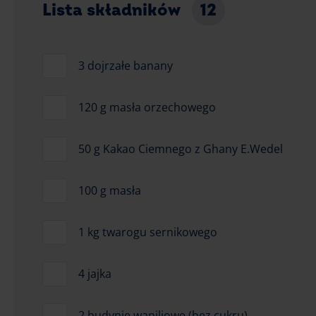
Lista składników
12
3 dojrzałe banany
120 g masła orzechowego
50 g Kakao Ciemnego z Ghany E.Wedel
100 g masła
1 kg twarogu sernikowego
4 jajka
2 budynie waniliowe (bez cukru)