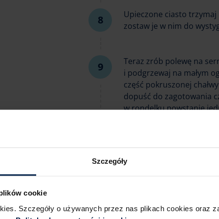
Upieczone ciasto trzymaj
zostaw je w nim do wysty
Teraz zrób polewę na ser
i podgrzewaj na małym ogn
część pokruszonej chałwy.
dopuść do zagotowania cz
w rondelku powstanie jedn
wystudzenia (uważaj, by ni
Schłodzony sernik oblej 
Szczegóły
lodówki, by polewa stężał
możesz zetrzeć na wiórki 
 plików cookie
okies. Szczegóły o używanych przez nas plikach cookies oraz 
Chałwowy sernik jest najle