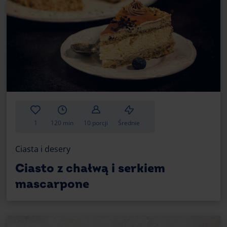
Chcesz spróbować innych sposobów na 
które nie są skomplikowane, a mogą uroz
Kruchy spód
To smaczne rozwiązanie i świetna altern
kruchego spodu nie potrzeba wielu skład
Przygotuj:
1
120 min
10 porcji
Średnie
150 g mąki
Ciasta i desery
80 g masła
Ciasto z chałwą i serkiem
2 żółtka
mascarpone
20 g cukru pudru
łyżkę Kakao Ciemnego z Ghany
E.Wed
Wykonanie