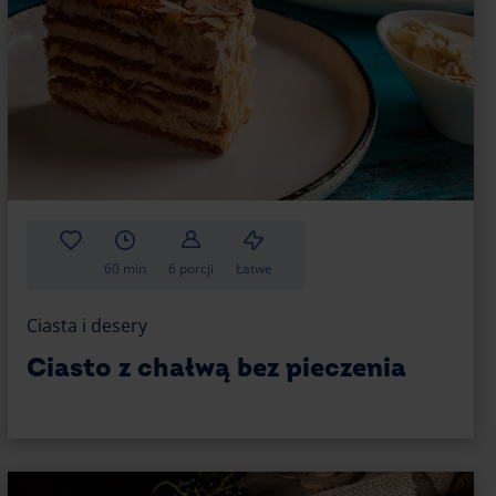
pyszny spód? Zobacz alternatywne pomysły,
maicić nieco Twoje ciasto.
atywa dla ciasteczek. Do przygotowania
ników. Jak go zrobić samodzielnie?
60 min
6 porcji
Łatwe
Ciasta i desery
Ciasto z chałwą bez pieczenia
el