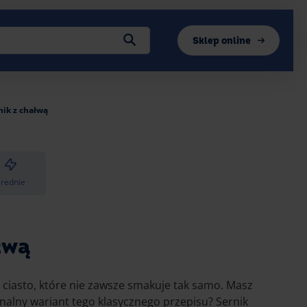
Sklep online
nik z chałwą
Średnie
łwą
ciasto, które nie zawsze smakuje tak samo. Masz
alny wariant tego klasycznego przepisu? Sernik