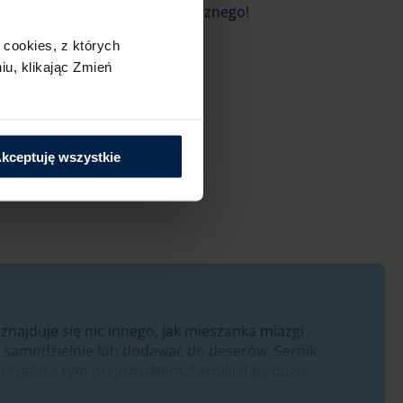
 przechowuj go w lodówce. Smacznego!
cookies,​ z których
u,​ klikając Zmień
is?
Poleć go innym
kceptuję wszystkie
 znajduje się nic innego, jak mieszanka miazgi
ść samodzielnie lub dodawać do deserów.
Sernik
rzygód z tym przysmakiem. Serniki dają dużo
 i w tym wypadku jest podobnie. Smak chałwy