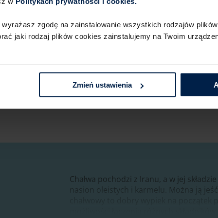
sz w
Politykach prywatności i cookies.​ ​
kilka porcji po podaniu,
 wyrażasz zgodę na zainstalowanie wszystkich rodzajów plików 
ć jaki rodzaj plików cookies zainstalujemy na Twoim urządzeni
Podobał Ci się ten przep
Zmień ustawienia
A
Chałwa pochodzi z Iranu, a w jej składzie
nasion oleistych i karmelu. Można ją je
chałwowy
to dobry wypiek na początek p
możliwości łączenia różnych składników