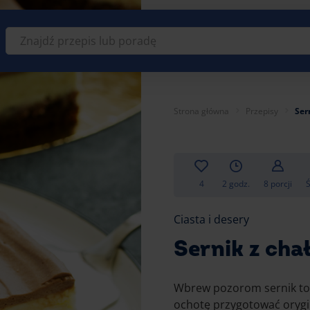
Znajdź
przepis
lub
poradę
Strona główna
Przepisy
Ser
4
2 godz.
8 porcji
Ciasta i desery
Sernik z cha
Wbrew pozorom sernik to 
ochotę przygotować orygin