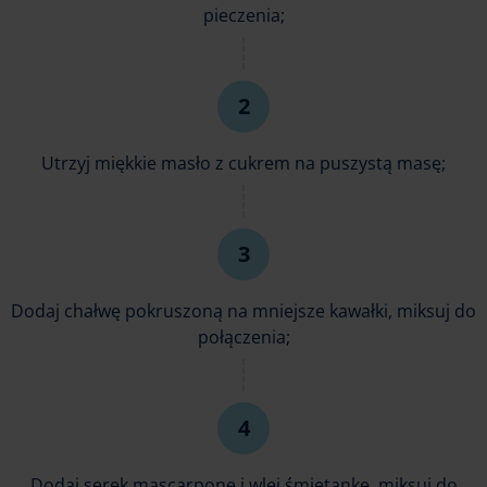
pieczenia;
Utrzyj miękkie masło z cukrem na puszystą masę;
Dodaj chałwę pokruszoną na mniejsze kawałki, miksuj do
połączenia;
Dodaj serek mascarpone i wlej śmietankę, miksuj do