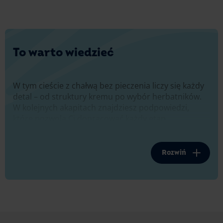
To warto wiedzieć
W tym cieście z chałwą bez pieczenia liczy się każdy
detal – od struktury kremu po wybór herbatników.
W kolejnych akapitach znajdziesz podpowiedzi,
które pozwolą Ci dopracować każdy etap
przygotowań i osiągnąć efekt, który naprawdę robi
wrażenie.
Rozwiń
Jak uzyskać idealnie puszysty krem
chałwowy bez grudek?
Aby krem chałwowy do ciasta z chałwą bez pieczenia
był idealnie puszysty, zadbaj o odpowiednią
temperaturę składników – miękkie masło i chałwę