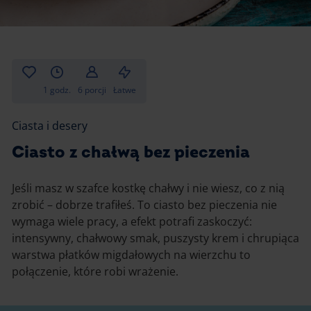
Gotowanie
Zupy i kremy
Pieczenie
Ciastka
Desery i przekąski
Inne
1 godz.
6 porcji
Łatwe
Ciasta i desery
Ciasta i desery
Napoje i koktajle
Ciasto z chałwą bez pieczenia
Jeśli masz w szafce kostkę chałwy i nie wiesz, co z nią
zrobić – dobrze trafiłeś. To ciasto bez pieczenia nie
wymaga wiele pracy, a efekt potrafi zaskoczyć:
intensywny, chałwowy smak, puszysty krem i chrupiąca
warstwa płatków migdałowych na wierzchu to
połączenie, które robi wrażenie.