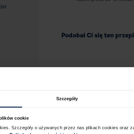
del
Podobał Ci się ten przep
uga łyżka)
Szczegóły
 plików cookie
okies. Szczegóły o używanych przez nas plikach cookies oraz 