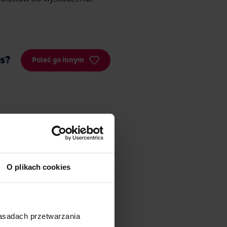
is?
Poleć go innym
O plikach cookies
zasadach przetwarzania