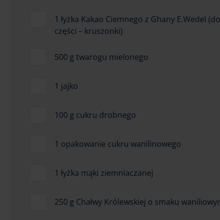
1 łyżka Kakao Ciemnego z Ghany E.Wedel (do
części – kruszonki)
500 g twarogu mielonego
1 jajko
100 g cukru drobnego
1 opakowanie cukru wanilinowego
1 łyżka mąki ziemniaczanej
250 g Chałwy Królewskiej o smaku waniliow