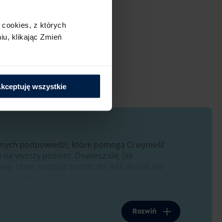
cookies,​ z których
u,​ klikając Zmień
kceptuję wszystkie
znych podpowiedzi, które pomogą Ci wynieść
na wyższy poziom. Dowiesz się, jak
y, czym zastąpić porzeczki, jeśli akurat nie
ć gotowe ciasto, by długo zachowało świeżość.
 dodatki, aromaty i tekstury, które sprawią, że
i zaskakujące.
Rozwiń