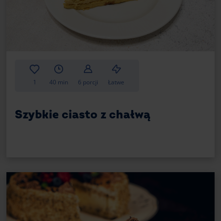
500 g czarnej porzeczki;
200 g cukru;
1 łyżka soku z cytryny.
Przygotowanie:
1
40 min
6 porcji
Łatwe
Umyj i oczyść owoce z ogonków;
Włóż je do rondla, dodaj cukier i sok z cy
Szybkie ciasto z chałwą
Gotuj na małym ogniu przez około 30 min
Przetrzyj przez sito, jeśli chcesz pozbyć 
Wystudź i schłódź przed użyciem do cia
Taki dżem z czarnej porzeczki doskonal
spodem – zwłaszcza jeśli zależy Ci na
warstwy.
Co zamiast dżemu porzeczkowego? 