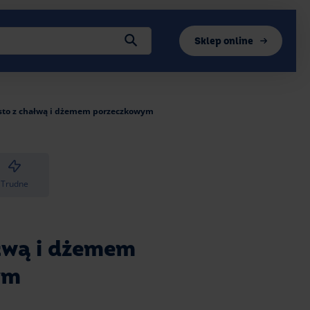
Sklep online
sto z chałwą i dżemem porzeczkowym
Trudne
łwą i dżemem
ym