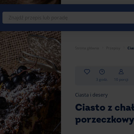
Znajdź
przepis
lub
poradę
Strona główna
Przepisy
Cia
3 godz.
10 porcji
Ciasta i desery
Ciasto z cha
porzeczkow