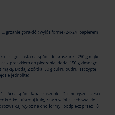
°C, grzanie góra-dół; wyłóż formę (24x24) papierem
kruchego ciasta na spód i do kruszonki: 250 g mąki
nicę z proszkiem do pieczenia, dodaj 150 g zimnego
 z mąką. Dodaj 2 żółtka, 80 g cukru pudru, szczyptę
będzie jednolite;
ęści: ¾ na spód i ¼ na kruszonkę. Do mniejszej części
eć krótko, uformuj kulę, zawiń w folię i schowaj do
 rozwałkuj, wyłóż na dno formy i podpiecz przez 10