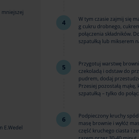
 mniejszej
W tym czasie zajmij się m
g cukru drobnego, cukrem
połączenia składników. Do
szpatułką lub mikserem n
Przygotuj warstwę browni
czekoladą i odstaw do prz
pudrem, dodaj przestudzo
Przesiej pozostałą mąkę, 
szpatułką – tylko do połą
Podpieczony kruchy spód
masę brownie i wyłóż mas
ym E.Wedel
część kruchego ciasta i ze
razem przez 30-40 minut.