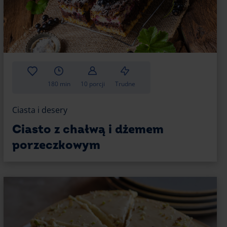
180 min
10 porcji
Trudne
tryny;
Ciasta i desery
ut, aż masa zgęstnieje;
Ciasto z chałwą i dżemem
się pestek;
porzeczkowym
sta chałwowego.
e komponuje się z pokruszoną chałwą i kruchym
 intensywnym, autentycznym smaku owocowej
Oto inne kwaśne opcje