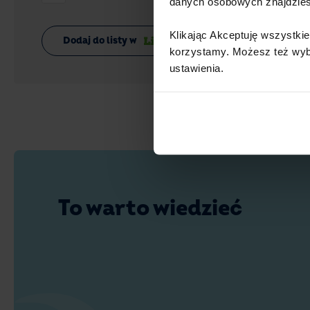
danych osobowych znajdzie
Klikając Akceptuję wszystkie
Dodaj do listy w
korzystamy. Możesz też wybra
ustawienia.​ ​
To warto wiedzieć