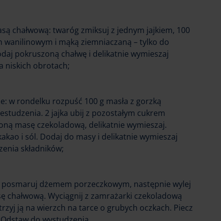
asą chałwową: twaróg zmiksuj z jednym jajkiem, 100
 wanilinowym i mąką ziemniaczaną – tylko do
daj pokruszoną chałwę i delikatnie wymieszaj
a niskich obrotach;
e: w rondelku rozpuść 100 g masła z gorzką
estudzenia. 2 jajka ubij z pozostałym cukrem
ną masę czekoladową, delikatnie wymieszaj.
kakao i sól. Dodaj do masy i delikatnie wymieszaj
czenia składników;
 posmaruj dżemem porzeczkowym, następnie wylej
ę chałwową. Wyciągnij z zamrażarki czekoladową
trzyj ją na wierzch na tarce o grubych oczkach. Piecz
 Odstaw do wystudzenia.