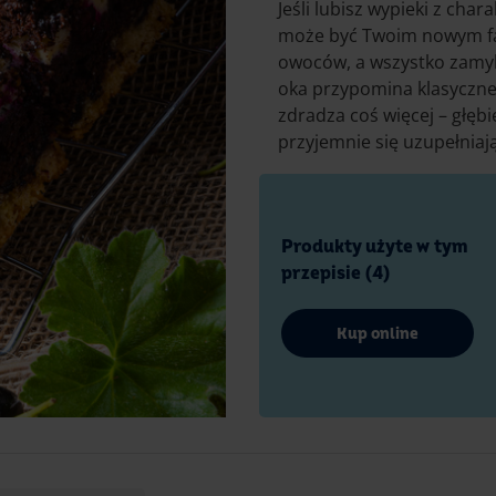
Jeśli lubisz wypieki z ch
może być Twoim nowym fa
owoców, a wszystko zamyk
oka przypomina klasyczne 
zdradza coś więcej – głębi
przyjemnie się uzupełniają
Produkty użyte w tym
przepisie (4)
Kup online