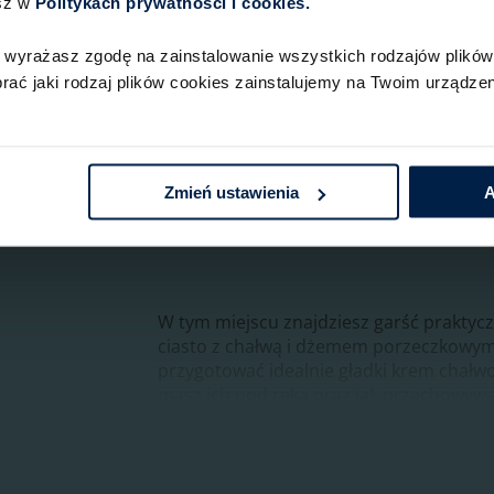
sz w
Politykach prywatności i cookies.​ ​
 wyrażasz zgodę na zainstalowanie wszystkich rodzajów plików 
ć jaki rodzaj plików cookies zainstalujemy na Twoim urządzeni
Zmień ustawienia
A
W tym miejscu znajdziesz garść praktyc
ciasto z chałwą i dżemem porzeczkowym 
przygotować idealnie gładki krem chałwow
masz ich pod ręką oraz jak przechowywa
Nie zabraknie też pomysłów na nietypowe
Twoje ciasto będzie nie tylko pyszne, ale 