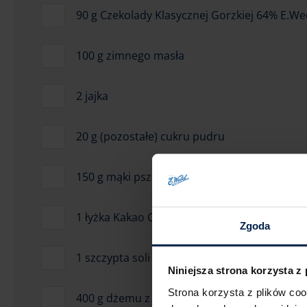
90 g Czekolady Klasycznej Gorzkiej 64% E.We
100 g zimnego masła
2 jajka
20 g (pozostałe) cukru pudru
150 g mąki pszennej (pozostała część)
1 łyżka Kakao Ciemnego z Ghany E.Wedel (dr
Zgoda
1 szczypta soli
Niniejsza strona korzysta z
Strona korzysta z plików co
400 g dżemu z czarnej porzeczki