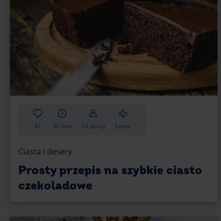
41
40 min
10 porcji
Łatwe
Ciasta i desery
Prosty przepis na szybkie ciasto
czekoladowe