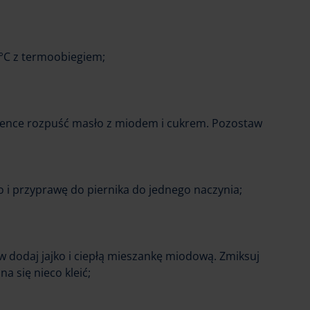
0°C z termoobiegiem;
ence rozpuść masło z miodem i cukrem. Pozostaw
o i przyprawę do piernika do jednego naczynia;
w dodaj jajko i ciepłą mieszankę miodową. Zmiksuj
a się nieco kleić;