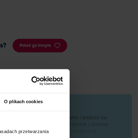
is?
Poleć go innym
O plikach cookies
 z łatwością przygotujesz w domu i podasz na
 to obowiązkowy przepis na jesienne i zimowe
re przygotujesz przez cały rok i podasz ze
zasadach przetwarzania