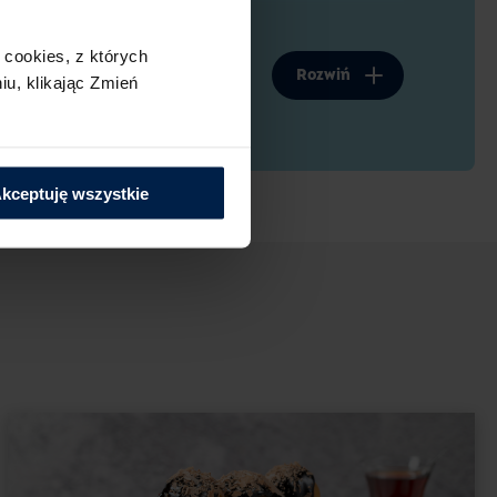
kową i pożegnać wycieczki do cukierni, gdy
cookies,​ z których
duj się też na ciasto piernikowe, jeśli
Rozwiń
u,​ klikając Zmień
roszą o dokładkę.
z się, jak możesz dopasować ten przepis do
kową to świetna baza pod cukiernicze
kceptuję wszystkie
ków.
a niejedną imprezę
wypiek, który podasz przy okazji dowolnej
n, imienin i kolejnej rocznicy ślubu. Dzięki
 dopasujesz kostkę piernikową do okazji
m może zastąpić tradycyjne przepisy na
ania. Lubisz piernik staropolski? To świetnie.
porównaj wypieki. Ciekawe kto wygra to