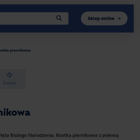
Sklep online
ostka piernikowa
Średnie
nikowa
więta Bożego Narodzenia. Kostka piernikowa z polewą