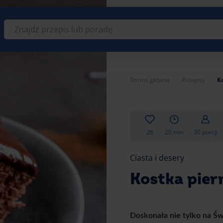
Znajdź
przepis
lub
poradę
Strona główna
Przepisy
K
26
20 min
30 porcji
Ciasta i desery
Kostka pier
Doskonała nie tylko na Ś