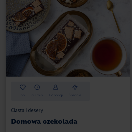
66
60 min
12 porcji
Średnie
Ciasta i desery
Domowa czekolada