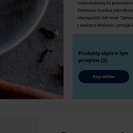
czekoladową to prawdziwa
Domowa kostka piernikowa
staropolski lub inne "zim
i zaskocz bliskich i przyja
Produkty użyte w tym
przepisie (2)
Kup online