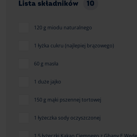
Lista składników
10
120 g miodu naturalnego
1 łyżka cukru (najlepiej brązowego)
60 g masła
1 duże jajko
150 g mąki pszennej tortowej
1 łyżeczka sody oczyszczonej
1,5 łyżeczki Kakao Ciemnego z Ghany E.Wede