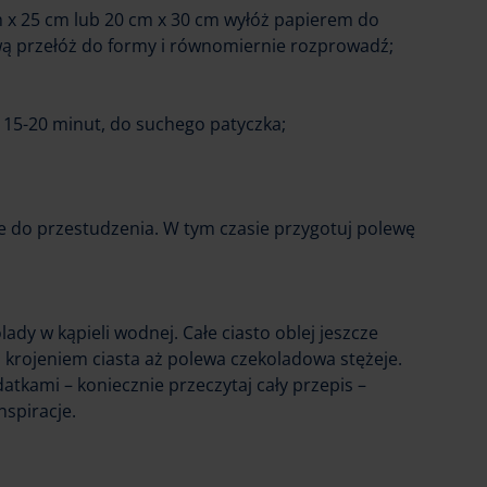
 x 25 cm lub 20 cm x 30 cm wyłóż papierem do
wą przełóż do formy i równomiernie rozprowadź;
z 15-20 minut, do suchego patyczka;
je do przestudzenia. W tym czasie przygotuj polewę
ady w kąpieli wodnej. Całe ciasto oblej jeszcze
 krojeniem ciasta aż polewa czekoladowa stężeje.
tkami – koniecznie przeczytaj cały przepis –
nspiracje.