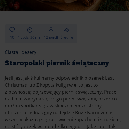
Gotowanie
Zupy i kremy
Pieczenie
Ciastka
Desery i przekąski
Inne
10
1 godz. 30 min
12 porcji
Średnie
Ciasta i desery
Ciasta i desery
Napoje i koktajle
Staropolski piernik świąteczny
Jeśli jest jakiś kulinarny odpowiednik piosenek Last
Christmas lub Z kopyta kulig rwie, to jest to
z pewnością dojrzewający piernik świąteczny. Pracę
nad nim zaczyna się długo przed świętami, przez co
można spotkać się z zaskoczeniem ze strony
otoczenia. Jednak gdy nadejdzie Boże Narodzenie,
wszyscy okazują się zachwyceni zapachem i smakiem,
na który oczekiwano od kilku tygodni. Jak zrobić taki