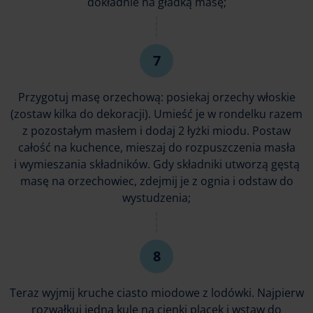
dokładnie na gładką masę;
Przygotuj masę orzechową: posiekaj orzechy włoskie
(zostaw kilka do dekoracji). Umieść je w rondelku razem
z pozostałym masłem i dodaj 2 łyżki miodu. Postaw
całość na kuchence, mieszaj do rozpuszczenia masła
i wymieszania składników. Gdy składniki utworzą gęstą
masę na orzechowiec, zdejmij je z ognia i odstaw do
wystudzenia;
Teraz wyjmij kruche ciasto miodowe z lodówki. Najpierw
rozwałkuj jedną kulę na cienki placek i wstaw do