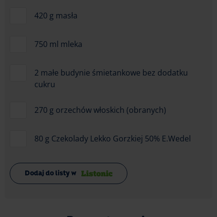
420 g masła
750 ml mleka
2 małe budynie śmietankowe bez dodatku
cukru
270 g orzechów włoskich (obranych)
80 g Czekolady Lekko Gorzkiej 50% E.Wedel
Dodaj do listy w