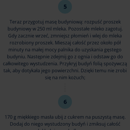
Teraz przygotuj masę budyniową: rozpuść proszek
budyniowy w 250 ml mleka. Pozostałe mleko zagotuj.
Gdy zacznie wrzeć, zmniejsz płomień i wlej do mleka
rozrobiony proszek. Mieszaj całość przez około pół
minuty na małej mocy palnika do uzyskania gęstego
budyniu. Następnie zdejmij go z ognia i odstaw go do
całkowitego wystudzenia. Przykryj budyń folią spożywczą
tak, aby dotykała jego powierzchni. Dzięki temu nie zrobi
się na nim kożuch;
170 g miękkiego masła ubij z cukrem na puszystą masę.
Dodaj do niego wystudzony budyń i zmiksuj całość