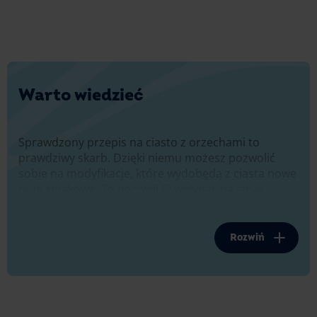
Warto wiedzieć
Sprawdzony przepis na ciasto z orzechami to
prawdziwy skarb. Dzięki niemu możesz pozwolić
sobie na modyfikacje, które wydobędą z ciasta nowe
nuty smakowe. To pozwoli Ci wpłynąć na smak
składników, które wszyscy znają i lubią, a tym
samym zaskoczyć swoich gości. Jeśli chcesz
spróbować czegoś nowego w przepisie na
Rozwiń
orzechowiec, wypróbuj propozycje przedstawione
poniżej.
Zadbaj o kilka szczegółów!