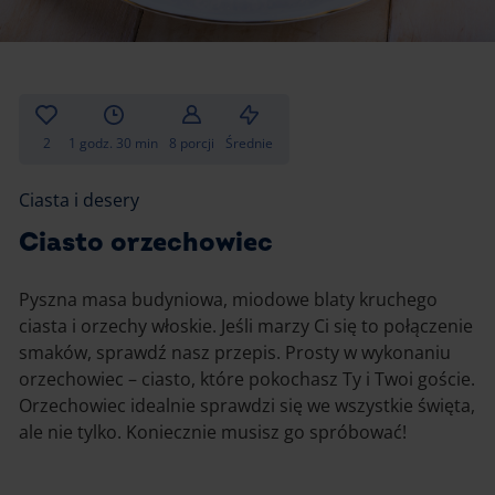
Gotowanie
Zupy i kremy
Pieczenie
Ciastka
Desery i przekąski
Inne
2
1 godz. 30 min
8 porcji
Średnie
Ciasta i desery
Ciasta i desery
Napoje i koktajle
Ciasto orzechowiec
Pyszna masa budyniowa, miodowe blaty kruchego
ciasta i orzechy włoskie. Jeśli marzy Ci się to połączenie
smaków, sprawdź nasz przepis. Prosty w wykonaniu
orzechowiec – ciasto, które pokochasz Ty i Twoi goście.
Orzechowiec idealnie sprawdzi się we wszystkie święta,
ale nie tylko. Koniecznie musisz go spróbować!