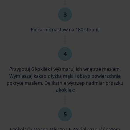
Piekarnik nastaw na 180 stopni;
Przygotuj 6 kokilek i wysmaruj ich wnętrze masłem.
Wymieszaj kakao z łyżką mąki i obsyp powierzchnie
pokryte masłem. Delikatnie wytrzep nadmiar proszku
z kokilek;
Czekoladę Mocno Mleczną E.Wedel rozpuść razem