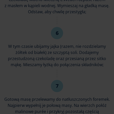
z masłem w kąpieli wodnej. Wymieszaj na gładką masę.
Odstaw, aby chwilę przestygła;
W tym czasie ubijamy jajka (razem, nie rozdzielamy
żółtek od białek) ze szczyptą soli. Dodajemy
przestudzoną czekoladę oraz przesianą przez sitko
mąkę. Mieszamy łyżką do połączenia składników;
Gotową masę przelewamy do natłuszczonych foremek.
Najpierw wypełnij je połową masy. Na wierzch połóż
malinowe purée i przykryj pozostałą częścią