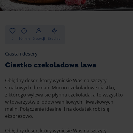
Gotowanie
Zupy i kremy
Pieczenie
Ciastka
Desery i przekąski
Inne
5
10 min
6 porcji
Średnie
Ciasta i desery
Ciasta i desery
Napoje i koktajle
Ciastko czekoladowa lawa
Obłędny deser, który wyniesie Was na szczyty
smakowych doznań. Mocno czekoladowe ciastko,
z którego wylewa się płynna czekolada, a to wszystko
w towarzystwie lodów waniliowych i kwaskowych
malin. Połączenie idealne. I na dodatek robi się
ekspresowo.
Obłędny deser, który wyniesie Was na szczyty