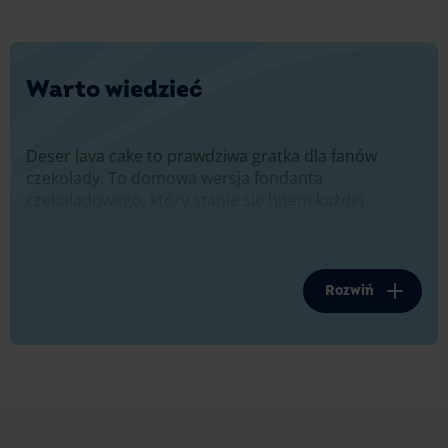
Warto wiedzieć
Deser lava cake to prawdziwa gratka dla fanów
czekolady. To domowa wersja fondanta
czekoladowego, który stanie się hitem każdej
imprezy. Koniecznie wypróbuj go przy najbliższej
okazji. Twoim bliscy i goście będą zajadać deser lava
cake ze smakiem.
Rozwiń
Miękkie czekoladowe ciasto, płynne, ciepłe maliny
sączące się z wnętrza. W dodatku podane z lodami
waniliowymi. Ten zestaw rozbudzi i ukoi Twoje kubki
smakowe. To deser idealny – łączy czekoladową