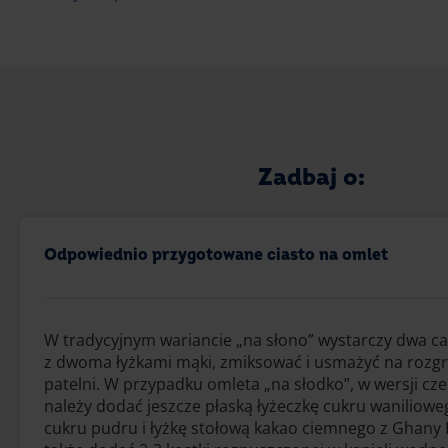
Zadbaj o:
Odpowiednio przygotowane ciasto na omlet
W tradycyjnym wariancie „na słono” wystarczy dwa cał
z dwoma łyżkami mąki, zmiksować i usmażyć na rozg
patelni. W przypadku omleta „na słodko”, w wersji cz
należy dodać jeszcze płaską łyżeczkę cukru wanilioweg
cukru pudru i łyżkę stołową kakao ciemnego z Ghany