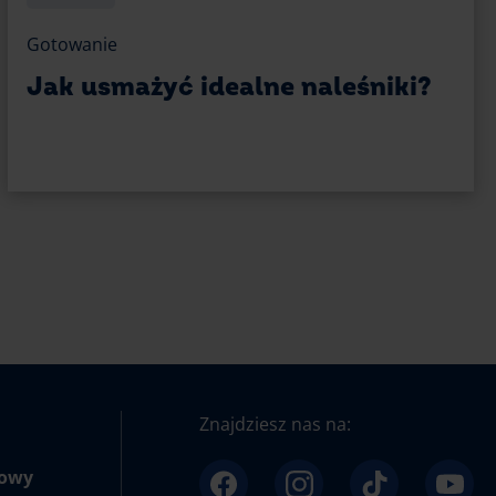
Gotowanie
Jak usmażyć idealne naleśniki?
Znajdziesz nas na:
towy