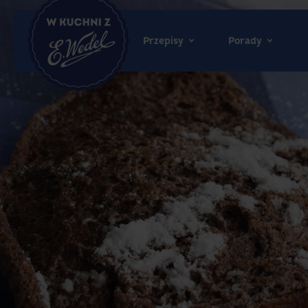
Przepisy
Porady
Wedel.pl
-
strona
główna