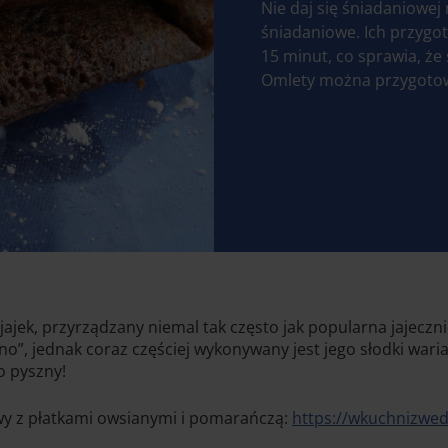
Nie daj się śniadaniowej
śniadaniowe. Ich przygot
15 minut, co sprawia, ż
Omlety można przygotować
jajek, przyrządzany niemal tak często jak popularna jajeczn
no”, jednak coraz częściej wykonywany jest jego słodki wa
o pyszny!
wy z płatkami owsianymi i pomarańczą:
https://wkuchnizwed