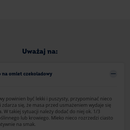
Uważaj na:
to na omlet czekoladowy
y powinien być lekki i puszysty, przypominać nieco
i zdarza się, że masa przed usmażeniem wydaje się
a. W takiej sytuacji należy dodać do niej ok. 1/3
oślinnego lub krowiego. Mleko nieco rozrzedzi ciasto
gatywnie na smak.