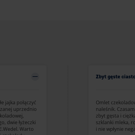
Zbyt gęste cias
e jajka połączyć
Omlet czekoladow
rzanej uprzednio
naleśnik. Czasam
ekoladowej,
zbyt gęsta i ciężk
o, dwie łyżeczki
szklanki mleka, r
 E.Wedel. Warto
i nie wpłynie ne