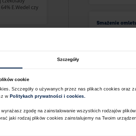
j czekolady
a 64% E.Wedel czy
Smażenie omletu
Inaczej smaży się
omletu czekolad
Szczegóły
naleśników – na 
 że pasują do
unikać tłuszczy 
wując śniadanie
przekręcić omlet
 plików cookie
jeść omlet
 Przygotuj:
okies. Szczegóły o używanych przez nas plikach cookies oraz 
i czy borówkami,
sz w
Politykach prywatności i cookies.​ ​
 wypadku
Owoce, które są
 wyrażasz zgodę na zainstalowanie wszystkich rodzajów plików 
ć jaki rodzaj plików cookies zainstalujemy na Twoim urządzeni
Niektóre owoce, ta