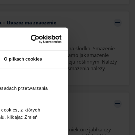
 – tłuszcz ma znaczenie
 potrawy na słono, inaczej zaś na słodko. Smażenie
owego powinno wyglądać tak samo jak smażenie
O plikach cookies
wysokim ogniu, na maśle lub oleju roślinnym. Należy
zwierzęcych. Po kilku minutach smażenia należy
 na drugą stronę.
zasadach przetwarzania
 wyjątkowo wilgotne
cookies,​ z których
u,​ klikając Zmień
kie jak m.in. dojrzałe gruszki, niektóre jabłka czy