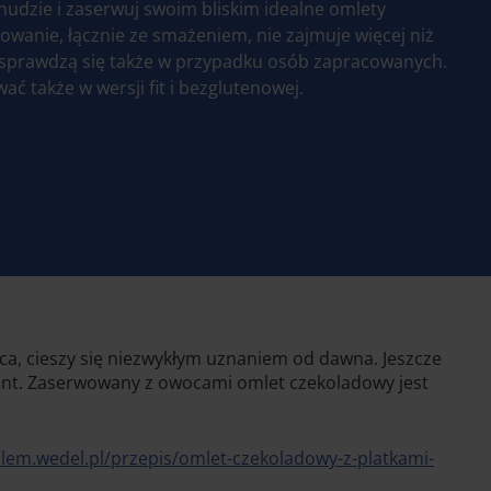
 nudzie i zaserwuj swoim bliskim idealne omlety
owanie, łącznie ze smażeniem, nie zajmuje więcej niż
e sprawdzą się także w przypadku osób zapracowanych.
 także w wersji fit i bezglutenowej.
ica, cieszy się niezwykłym uznaniem od dawna. Jeszcze
riant. Zaserwowany z owocami omlet czekoladowy jest
lem.wedel.pl/przepis/omlet-czekoladowy-z-platkami-