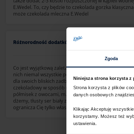
także dodać 2-3 kostki rozpuszczonej w kąpieli wodne
E.Wedel. To, czy będzie to czekolada gorzka klasyczn
może czekolada mleczna E.Wedel
Różnorodność dodatków
Zgoda
Co jest wyjątkową zaletą omletów czekoladowych? To,
nich niemal wszystkie polewy, sosy i owoce. Przygoto
Niniejsza strona korzysta z
dla swoich bliskich zadbaj więc o to, aby każdy mógł z
czekoladowy w sposób najbardziej mu odpowiadający.
Strona korzysta z plików co
półmisek z owocami, m.in. bananami, plasterkami kiw
danych osobowych znajdzie
dżemy, tłusty ser biały ze śmietaną i cukrem… w tym
ogranicza Cię tylko własna fantazja.
Klikając Akceptuję wszystkie
korzystamy. Możesz też wybra
ustawienia.​ ​