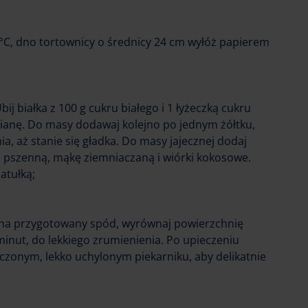
0°C, dno tortownicy o średnicy 24 cm wyłóż papierem
bij białka z 100 g cukru białego i 1 łyżeczką cukru
ianę. Do masy dodawaj kolejno po jednym żółtku,
a, aż stanie się gładka. Do masy jajecznej dodaj
ę pszenną, mąkę ziemniaczaną i wiórki kokosowe.
atułką;
 na przygotowany spód, wyrównaj powierzchnię
 minut, do lekkiego zrumienienia. Po upieczeniu
czonym, lekko uchylonym piekarniku, aby delikatnie