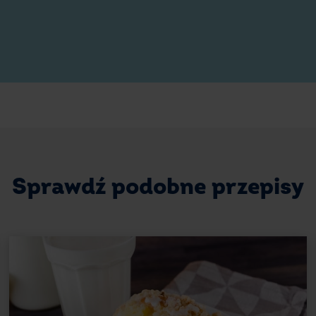
kremowy i zachwyci elegancką warstwą 
Jak długo ubijać białka, aby bisz
Sekret udanego spodu do sernika pieczo
białkach. Pianę należy ubijać w czystej, 
cukru waniliowego, aż stanie się lśniąca 
biszkopt opadnie w trakcie pieczenia, a z
do połączenia z żółtkami oraz mąką.
Najlepiej miksować na średnich obrotac
nie będzie się przesuwać. Dopiero wtedy 
Sprawdź podobne przepisy
mieszając łyżką, aby zachować puszystoś
kokosowymi będzie lekki, sprężysty i i
warstwę truskawek z galaretką.
Czy można zamienić wiórki kokosow
To świetny pomysł – migdały dodadzą cias
pięknie komponuje się z kremową masą se
jednak, że migdały są bardziej tłuste ni