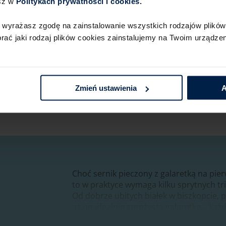
sz w
Politykach prywatności i cookies.​ ​
 wyrażasz zgodę na zainstalowanie wszystkich rodzajów plików 
ć jaki rodzaj plików cookies zainstalujemy na Twoim urządzeni
Podobał Ci się ten przep
Zmień ustawienia
A
Choć sernik pieczony z galaretką na pie
to w praktyce wymaga kilku sprytnych tri
Od dobrze ubitych białek w biszkopcie, 
aż po idealnie sprężystą galaretkę – każd
praktyczne wskazówki, dzięki którym Twó