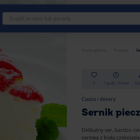
Znajdź
przepis
lub
poradę
Strona główna
Przepisy
Se
2
1 godz. 10 min
8 p
Ciasta i desery
Sernik piecz
Delikatny ser, bardzo c
serowa z białą czekoladą