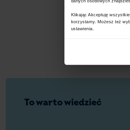
danych osobowych znajdzie
Klikając Akceptuję wszystkie
korzystamy. Możesz też wybra
ustawienia.​ ​
To warto wiedzieć