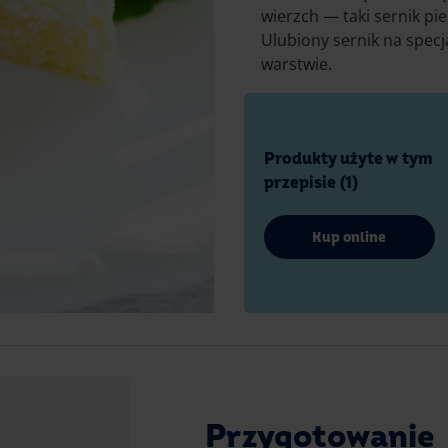
wierzch — taki sernik pie
Ulubiony sernik na specja
warstwie.
Produkty użyte w tym
przepisie (1)
Kup online
Przygotowanie