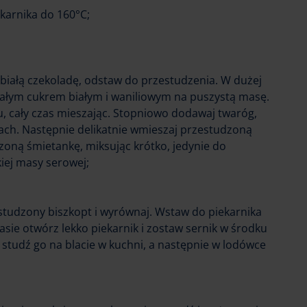
karnika do 160°C;
 białą czekoladę, odstaw do przestudzenia. W dużej
tałym cukrem białym i waniliowym na puszystą masę.
, cały czas mieszając. Stopniowo dodawaj twaróg,
tach. Następnie delikatnie wmieszaj przestudzoną
zoną śmietankę, miksując krótko, jedynie do
iej masy serowej;
tudzony biszkopt i wyrównaj. Wstaw do piekarnika
asie otwórz lekko piekarnik i zostaw sernik w środku
 studź go na blacie w kuchni, a następnie w lodówce