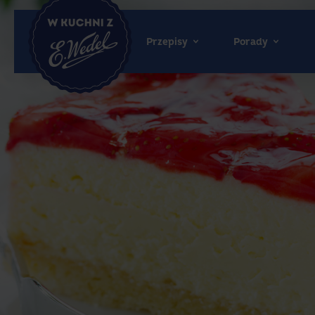
Przepisy
Porady
Wedel.pl
-
strona
główna