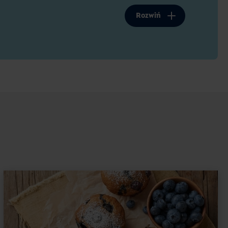
świeżych owoców na wierzchu.
Rozwiń
kopt był lekki?
nego z galaretką tkwi w odpowiednio ubitych
suchej misie, stopniowo dodając cukier i odrobinę
i sztywna. Zbyt krótko ubite białka sprawią, że
byt długo – że masa stanie się przebita i trudna
h przez 5–7 minut, aż po odwróceniu miski piana
dodaje się żółtka i przesianą mąkę, delikatnie
ć. Dzięki temu cienki biszkopt z wiórkami
dealnie utrzyma masę serowo-czekoladową oraz
e na mielone migdały?
tu delikatnej, ale intensywnej nuty, która
rową i słodyczą białej czekolady. Pamiętaj
ż kokos, dlatego biszkopt może być przez to nieco