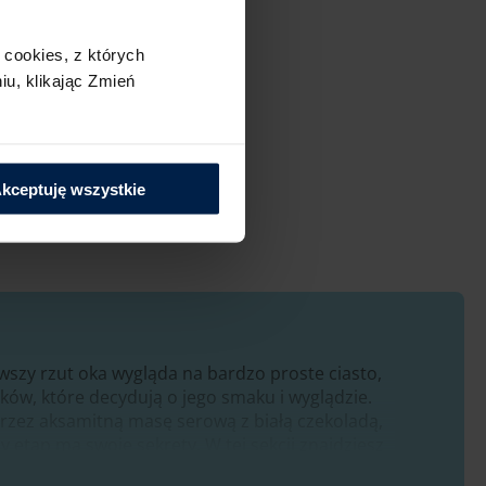
cookies,​ z których
u,​ klikając Zmień
is?
Poleć go innym
kceptuję wszystkie
rwszy rzut oka wygląda na bardzo proste ciasto,
ków, które decydują o jego smaku i wyglądzie.
przez aksamitną masę serową z białą czekoladą,
y etap ma swoje sekrety. W tej sekcji znajdziesz
j pieczony sernik zawsze wyjdzie równy,