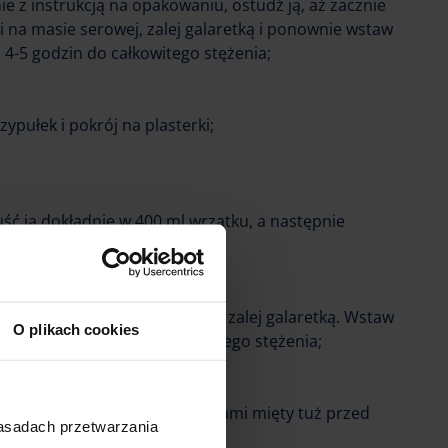
ie z instrukcją na opakowaniu, ostudź ją, aż zacznie
ki na masie serowej, zalej galaretką i ponownie wstaw
 4-5 godzin do całkowitego stężenia;
ypułek i pokrój na plasterki;
uść ją dokładnie w 400 ml wrzątku, a następnie
ężeć;
ż na jego wierzchu truskawki i zalej galaretką. Wstaw
O plikach cookies
ajmniej 4-5 godzin do całkowitego stężenia;
j z tortownicy i udekoruj listkami mięty tuż przed
zasadach przetwarzania