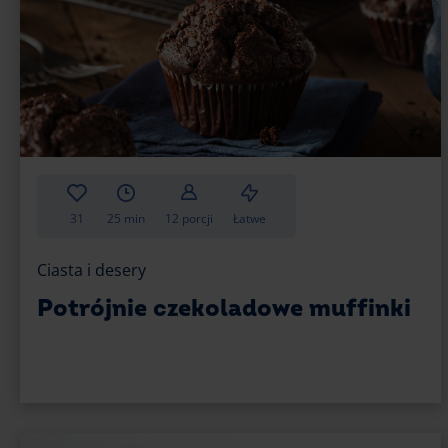
31
25 min
12 porcji
Łatwe
Ciasta i desery
Potrójnie czekoladowe muffinki