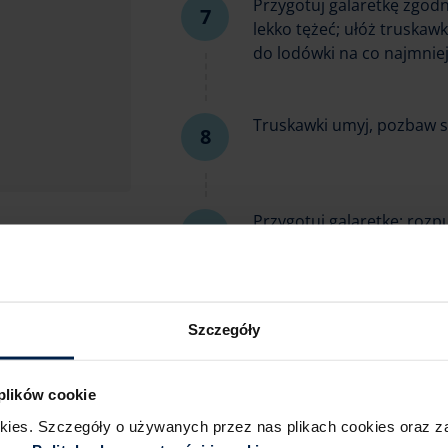
Przygotuj galaretkę zgodn
lekko tężeć; ułóż truskaw
do lodówki na co najmniej
Truskawki umyj, pozbaw sz
Przygotuj galaretkę: rozp
ostudź, aż zacznie lekko t
Po ostudzeniu sernika ułó
Szczegóły
całość do lodówki na co n
 plików cookie
Po tym czasie sernik wyjmi
okies. Szczegóły o używanych przez nas plikach cookies oraz 
podaniem.