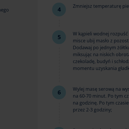
Zmniejsz temperaturę pie
nego
W kąpieli wodnej rozpuść
misce ubij masło z pozos
Dodawaj po jednym żółtku
miksując na niskich obro
czekoladę, budyń i schłod
momentu uzyskania gładk
Wylej masę serową na wys
na 60-70 minut. Po tym cz
na godzinę. Po tym czasie
przez 2-3 godziny;