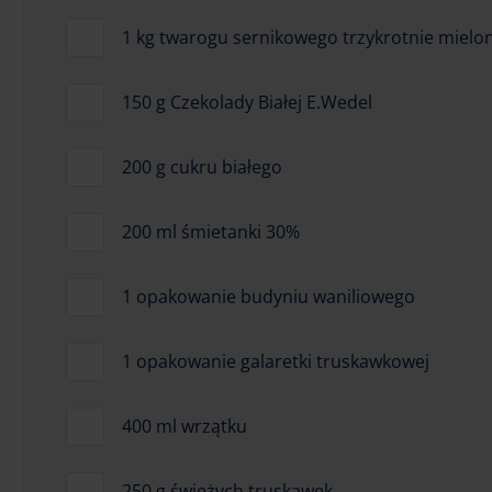
1 kg twarogu sernikowego trzykrotnie mielo
150 g Czekolady Białej E.Wedel
200 g cukru białego
200 ml śmietanki 30%
1 opakowanie budyniu waniliowego
1 opakowanie galaretki truskawkowej
400 ml wrzątku
250 g świeżych truskawek