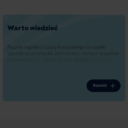
Warto wiedzieć
Pyszne rogaliki z ciasta francuskiego to szybki
sposób na przekąskę. Jeśli chcesz, możesz dowolnie
podmieniać ich nadzienie. Bez względu na to czy
zdecydujesz się na marmoladę, świeże owoce czy
serek ricotta z pewnością będzie pysznie. Możesz
też przygotować inny rodzaj rogalików np. kruche
rogaliki z ciasta drożdżowego, tu jednak przyda się
Rozwiń
nieco więcej czasu. Niżej znajdziesz wskazówki jak je
zrobić.
Drożdżowe rogaliki z czekoladą
Rogaliki na bazie świeżych drożdży, z rozpływającą