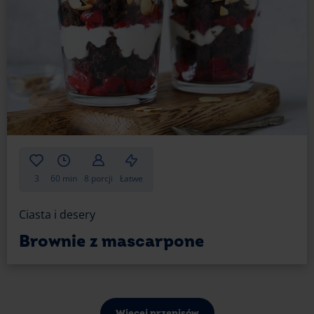
Rogaliki bez nadzienia
Jeśli nie wiesz co dodać do środka rogalika, możesz
je upiec bez żadnego nadzienia. Przed jedzeniem
przygotuj tylko małe miseczki lub sosjerki z porcjami
pysznych dobroci, które mogą je urozmaicić, jak na
przykład:
masło;
konfitura o ulubionym smaku;
3
60 min
8 porcji
Łatwe
krem czekoladowy;
krem pistacjowy;
Ciasta i desery
masło orzechowe;
Brownie z mascarpone
owoce – banan, truskawki, maliny, jagody, jeżyny
itp.
Jeśli nie masz ochoty na nadzienie, świetnym
Więcej przepisów