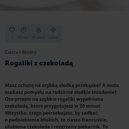
Gotowanie
Zupy i kremy
Pieczenie
Ciastka
Desery i przekąski
Inne
2
30 min
30 porcji
Łatwe
Ciasta i desery
Ciasta i desery
Napoje i koktajle
Rogaliki z czekoladą
Masz ochotę na szybką słodką przekąskę? A może
szukasz pomysłu na rodzinne słodkie śniadanie?
Oto przepis na szybkie rogaliki wypełnione
czekoladą, które przygotujesz w 30 minut.
Wszystko, czego potrzebujesz, by zadbać
o podniebienia bliskich, to ciasto francuskie,
ulubiona czekolada i rozgrzany piekarnik. To