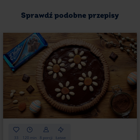
się w ustach czekoladą. Lekko ciepłe, kruche, do tego
jeszcze aromatyczna kawa lub ciepłe mleko... Brzmi
dobrze, prawda? Wypróbuj więc sprawdzony
Sprawdź podobne przepisy
przepis na rogaliki drożdżowe z pyszną czekoladą.
Składniki:
40 g świeżych drożdży
50 g cukru
500 g mąki pszennej
2 duże jajka
1 żółtko
250 ml mleka
80 g masła
szczypta soli
100 g Czekolady Mlecznej Klasycznej E.Wedel
33
120 min
8 porcji
Łatwe