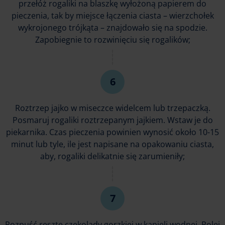
przełóż rogaliki na blaszkę wyłożoną papierem do
pieczenia, tak by miejsce łączenia ciasta – wierzchołek
wykrojonego trójkąta – znajdowało się na spodzie.
Zapobiegnie to rozwinięciu się rogalików;
Roztrzep jajko w miseczce widelcem lub trzepaczką.
Posmaruj rogaliki roztrzepanym jajkiem. Wstaw je do
piekarnika. Czas pieczenia powinien wynosić około 10-15
minut lub tyle, ile jest napisane na opakowaniu ciasta,
aby, rogaliki delikatnie się zarumieniły;
Rozpuść resztę czekolady gorzkiej w kąpieli wodnej. Polej