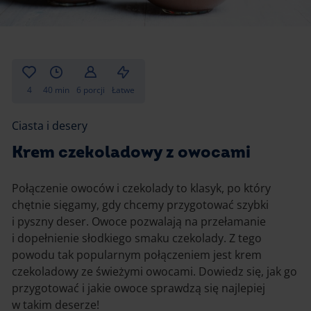
Gotowanie
Zupy i kremy
Pieczenie
Ciastka
Desery i przekąski
Inne
4
40 min
6 porcji
Łatwe
Ciasta i desery
Ciasta i desery
Napoje i koktajle
Krem czekoladowy z owocami
Połączenie owoców i czekolady to klasyk, po który
chętnie sięgamy, gdy chcemy przygotować szybki
i pyszny deser. Owoce pozwalają na przełamanie
i dopełnienie słodkiego smaku czekolady. Z tego
powodu tak popularnym połączeniem jest krem
czekoladowy ze świeżymi owocami. Dowiedz się, jak go
przygotować i jakie owoce sprawdzą się najlepiej
w takim deserze!