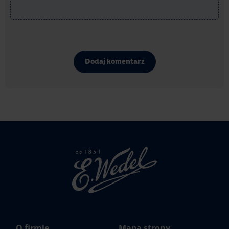
Dodaj komentarz
Strona
głowna
Wedel.pl
O firmie
Mapa strony