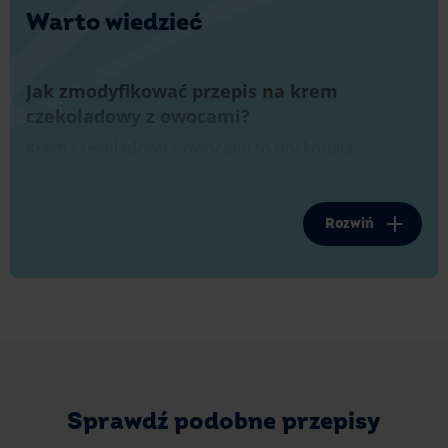
Warto wiedzieć
Jak zmodyfikować przepis na krem
czekoladowy z owocami?
Krem czekoladowy z owocami to doskonała
propozycja dla osób, które kochają bawić się
deserami. W celu stworzenia takiej mieszanki
możesz wykorzystać dowolny rodzaj czekolady.
Rozwiń
Zamiast gorzkiej, idealnie sprawdzi się też czekolada
E.Wedel Klasyczna Mleczna czy czekolada E.Wedel
Biała.
Możesz również wymieszać różne tabliczki
i stworzyć unikalną, ciekawą kombinację.
Nie przepadasz za truskawkami bądź obecnie nie
Sprawdź podobne przepisy
ma na nie sezonu? Z powodzeniem możesz zastąpić
owocami egzotycznymi lub wariantami