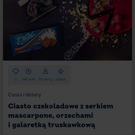
2
340 min
10 porcji
Łatwe
Ciasta i desery
Ciasto czekoladowe z serkiem
mascarpone, orzechami
i galaretką truskawkową