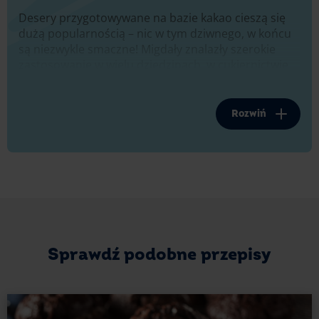
Desery przygotowywane na bazie kakao cieszą się
dużą popularnością – nic w tym dziwnego, w końcu
są niezwykle smaczne! Migdały znalazły szerokie
zastosowanie w wielu dziedzinach, w cukiernictwie
wykorzystuje się je m.in. do przygotowania likieru
amaretto oraz marcepanu. Zarówno nasiona
kakaowca, jak i owoce krzewu, uprawianego w Azji
Rozwiń
i wielu krajach Europy, mają wiele składników
odżywczych, dlatego połączenie tych dwóch
składników to idealna fuzja, która zasmakuje
każdemu!
Aromatyczny dodatek
Czekoladowe ciasto możesz również nasączyć
Sprawdź podobne przepisy
mocnym alkoholem, np. domową wiśniówką. Proces
jej przygotowania jest dosyć długi, bowiem pełne
walory smakowe uzyskuje ona dopiero po kilku
tygodniach. Ciasto czekoladowe nasączone