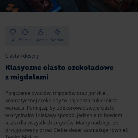
Gotowanie
Zupy i kremy
Pieczenie
Ciastka
Desery i przekąski
Inne
4
50 min
1 porcja
Średnie
Ciasta i desery
Ciasta i desery
Napoje i koktajle
Klasyczne ciasto czekoladowe
z migdałami
Połączenie owoców, migdałów oraz gorzkiej,
aromatycznej czekolady to najlepsza cukiernicza
wariacja. Pamiętaj, by udekorować swoje ciasto
w oryginalny i ciekawy sposób. Jedzenie to bowiem
uczta dla wszystkich zmysłów. Mamy nadzieję, że
przygotowany przez Ciebie deser zasmakuje również
Twoim bliskim.