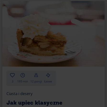
niepowtarzalnego aromatu. Trzeba jednak uważać,
by smak nalewki nie dominował nad resztą
składników.
3
195 min
12 porcji
Łatwe
Ciasta i desery
Jak upiec klasyczne