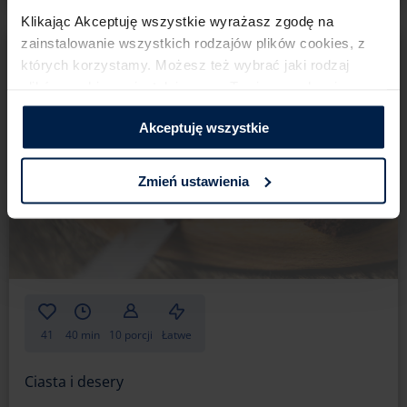
Klikając Akceptuję wszystkie wyrażasz zgodę na
zainstalowanie wszystkich rodzajów plików cookies,​ z
których korzystamy. Możesz też wybrać jaki rodzaj
plików cookies zainstalujemy na Twoim urządzeniu,​
klikając Zmień ustawienia.​ ​
Akceptuję wszystkie
Zmień ustawienia
41
40 min
10 porcji
Łatwe
Ciasta i desery