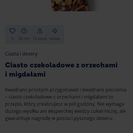
Gotowanie
Zupy i kremy
Pieczenie
Ciastka
Desery i przekąski
Inne
0
30 min
12 porcji
Łatwe
Ciasta i desery
Ciasta i desery
Napoje i koktajle
Ciasto czekoladowe z orzechami
i migdałami
Kwadrans prostych przygotowań i kwadrans pieczenia
– ciasto czekoladowe z orzechami i migdałami to
przepis, który zrealizujesz w pół godziny. Nie wymaga
dużego wysiłku ani eksperckiej wiedzy cukierniczej, ale
gwarantuje nagrodę w postaci pysznego deseru.