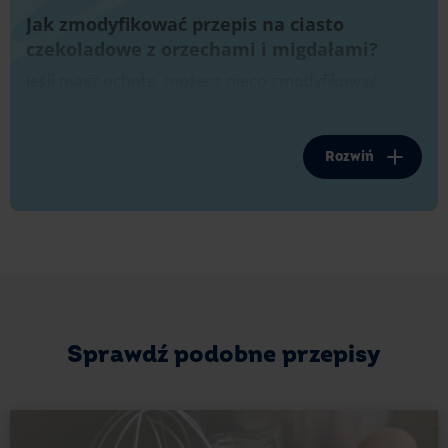
Jak zmodyfikować przepis na ciasto
czekoladowe z orzechami i migdałami?
Jeśli masz ochotę, możesz nieco zmodyfikować
przepis, wykorzystując jako posypkę wiórki
kokosowe. Dodatkowo na wierzchu ciasta możesz
umieścić ulubione owoce, jak np. borówki
Rozwiń
amerykańskie, maliny czy nawet figi. Dzięki temu
ciasto nabierze walorów estetycznych i sprawdzi się
także podczas uroczystości rodzinnych.
Z powodzeniem możesz także zastąpić orzechy
włoskie laskowymi lub pistacjami, które odmienią
smak wypieku. Jeśli zaś lubisz mocno słodkie ciasta,
to zamiast gorzkiej czekolady wybierz mleczną lub
nawet białą.
Sprawdź podobne przepisy
Jeśli szukasz inspiracji i pomysłów na na inne