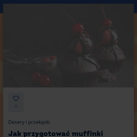
0
Desery i przekąski
Jak przygotować muffinki