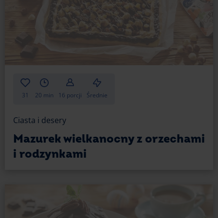
31
20 min
16 porcji
Średnie
Ciasta i desery
Mazurek wielkanocny z orzechami
i rodzynkami