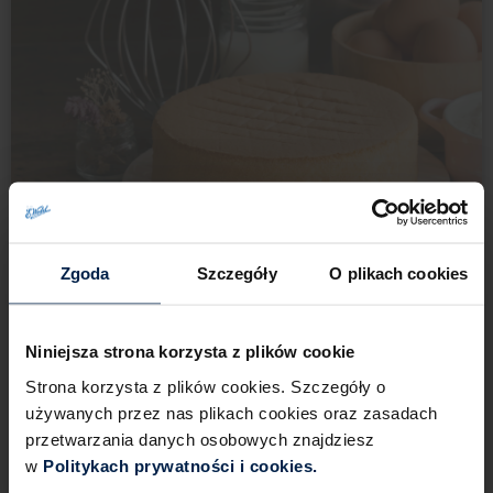
pyszne, szybkie desery – sprawdź także nasz przepis
na
babeczki czekoladowe
i
muffinki czekoladowe
.
Gwarantujemy, że te dwa uniwersalne desery są nie
tylko smaczne i mocno czekoladowe, ale również
bardzo proste w przygotowaniu!
Zgoda
Szczegóły
O plikach cookies
7
240 min
12 porcji
Łatwe
Niniejsza strona korzysta z plików cookie
Ciasta i desery
Strona korzysta z plików cookies. Szczegóły o
używanych przez nas plikach cookies oraz zasadach
Jak upiec biszkopt na tort?
przetwarzania danych osobowych znajdziesz
- Przepis na udany biszkopt!
w
Politykach prywatności i cookies.​ ​