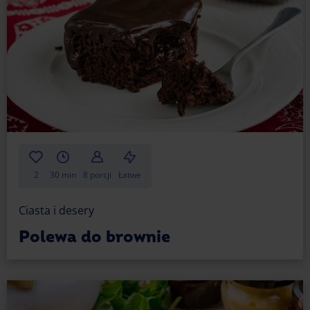
śniadaniowy i zabrać ze sobą, gdzie chcesz. Weź
kilka na spacer. Spakuj porcję do pracy i podziel się
z koleżankami i kolegami. Każdy doceni taki gest, bo
smakowitych wypieków nigdy dość.
Aby Twoje ciastka wyglądały jeszcze lepiej, możesz
na każde z nich nałożyć odrobinę ulubionej
konfitury, którą też z łatwością spakujesz do torby
i plecaka. Smacznego.
2
30 min
8 porcji
Łatwe
Ciasta i desery
Polewa do brownie