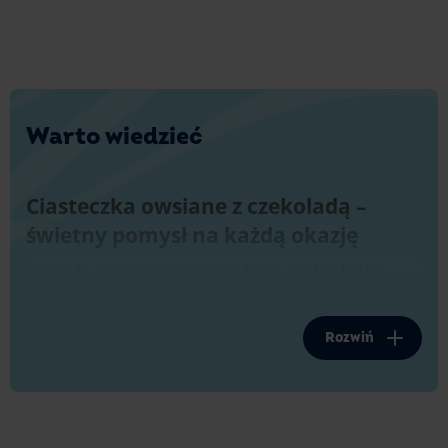
Warto wiedzieć
Ciasteczka owsiane z czekoladą –
świetny pomysł na każdą okazję
Zdarzyło Ci się szukać pomysłu na ciacha, które
będą pasować na każdą okazję? Chcesz mieć pod
ręką przepis na deser, który będzie łatwy do
zrobienia i którego przygotowanie zajmie tylko parę
Rozwiń
chwil? Takie połączenie ciasteczek i czekolady to
odpowiedź na pytanie – co upiec, by dobrze
smakowało?