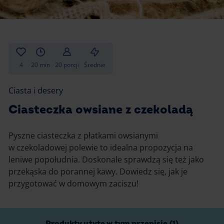
Gotowanie
Zupy i kremy
Pieczenie
Ciastka
Desery i przekąski
Inne
4
20 min
20 porcji
Średnie
Ciasta i desery
Ciasta i desery
Napoje i koktajle
Ciasteczka owsiane z czekoladą
Pyszne ciasteczka z płatkami owsianymi
w czekoladowej polewie to idealna propozycja na
leniwe popołudnia. Doskonale sprawdzą się też jako
przekąska do porannej kawy. Dowiedz się, jak je
przygotować w domowym zaciszu!