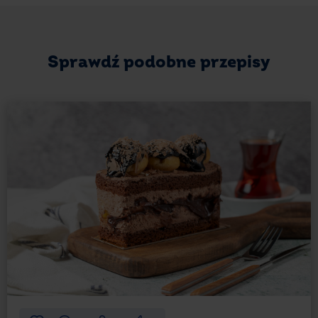
Ciasteczka
owsiane nadają się do podania bez
dodatków. Zaraz po upieczeniu i polaniu czekoladą,
możesz je śmiało podawać gościom. Z pewnością
masz płatki owsiane w kuchni, jeśli nie, pamiętaj
Sprawdź podobne przepisy
o uzupełnieniu zapasów przy kolejnych zakupach.
Ciastka owsiane idealnie smakują do herbaty lub
kawy. Podaj je z czymś ciepłym do picia i skup się na
miłej rozmowie z bliskimi. Dla fanów czekoladowych
łakoci przygotuj rozgrzewające kakao, w którym
można maczać Twoje ciasteczka owsiane
z czekoladą.
Te smakołyki to sposób na przygotowanie
oryginalnego deseru dla fanów lżejszych rozwiązań.
A co powiesz na ciasteczka z dodatkiem gorzkiej
czekolady, które dodatkowo ładnie zapakujesz
i ozdobisz małym bilecikiem z serdecznymi
życzeniami? Ciastek owsianych nigdy dość, dlatego