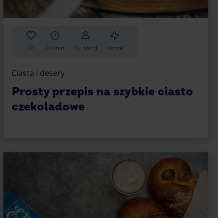
czenie obu rozwiązań – włóż papilotki do
zki pozostaną puszyste i zachowają idealny
wy?
41
40 min
10 porcji
Łatwe
 znacznie głębszy i bardziej naturalny aromat
Ciasta i desery
babeczki waniliowe air fryer smakują bardziej
nie wyglądają w cieście. Cukier waniliowy jest
Prosty przepis na szybkie ciasto
 delikatniejszy aromat. Jeśli chcesz uzyskać
czekoladowe
 postaw na prawdziwą wanilię.
babeczki
zamień klasyczne muffinki waniliowe w babeczki
erzch muffinek większe kawałki czekolady –
 czemu po upieczeniu będą lekko roztopione
i dodatek świetnie kontrastuje z delikatnym
iem z białej czekolady.
ać prostą polewę: podgrzej 60 ml śmietany