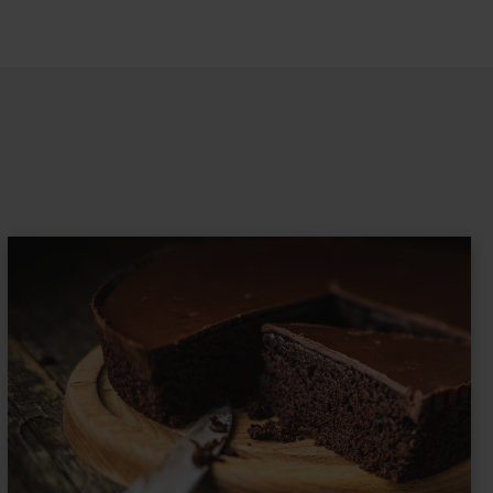
nia, piecz babeczki partiami – powietrze musi
tyczkiem, aby uniknąć przesuszenia. Dzięki
ste, lekko wilgotne i pięknie zarumienione bez
niliowe air fryer mogą wyjść ciężkie i mniej
łyżki, dodaj stopniowo odrobinę mleka lub
 jednak na zbyt długie mieszanie, ponieważ wtedy
wane mokre składniki powinny łatwo połączyć się
 idealną do pieczenia.
e?
iej sprawdzają się foremki silikonowe, ponieważ
hronią spód przed zbyt mocnym przypieczeniem.
e, szczególnie gdy chcesz od razu podać muffinki