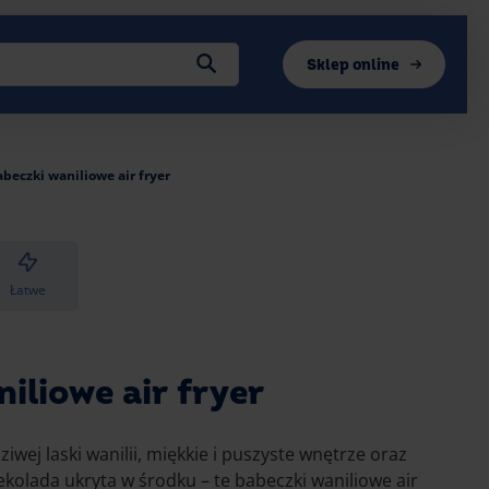
Sklep online
beczki waniliowe air fryer
Łatwe
iliowe air fryer
wej laski wanilii, miękkie i puszyste wnętrze oraz
zekolada ukryta w środku – te babeczki waniliowe air