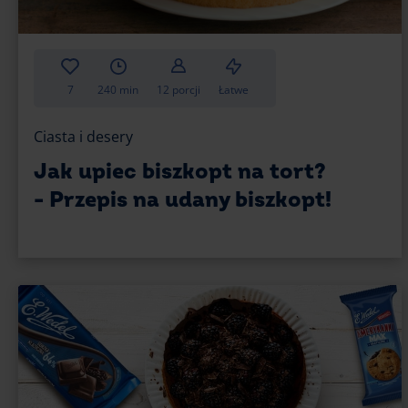
7
240 min
12 porcji
Łatwe
Ciasta i desery
Jak upiec biszkopt na tort?
- Przepis na udany biszkopt!