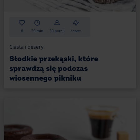
po upieczeniu. Najlepszy efekt daje połą
silikonowych foremek, a waniliowe babec
kształt.
Laska wanilii czy cukier wanilio
6
20 min
20 porcji
Łatwe
Prawdziwa laska wanilii nadaje wypiekom
Ciasta i desery
niż gotowy cukier waniliowy. Dzięki niej 
elegancko, a drobne ziarenka wanilii pięk
Słodkie przekąski, które
wygodniejszy i szybszy w użyciu, ale daje
sprawdzą się podczas
naprawdę wyjątkowe waniliowe babeczki,
wiosennego pikniku
Jeszcze bardziej czekoladowe 
Jeśli lubisz bardziej deserowe wypieki, 
czekoladowe. Przed pieczeniem wbij w wi
najlepiej gorzkiej lub mlecznej – dzięki
i przyjemnie chrupiące na brzegach. Tak
aromatem laski wanilii i kremowym środk
Zamiast kawałków możesz też przygotow