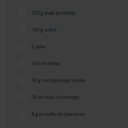
220 g mąki pszennej
120 g cukru
2 jajka
100 ml mleka
70 g roztopionego masła
30 ml oleju roślinnego
8 g proszku do pieczenia