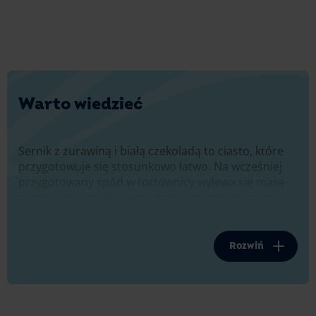
Warto wiedzieć
Sernik z żurawiną i białą czekoladą to ciasto, które
przygotowuje się stosunkowo łatwo. Na wcześniej
przygotowany spód w tortownicy wylewa się masę
serową i piecze. Po wystudzeniu ciasto podaje się,
dekorując wierzch żurawiną. Choć cały proces
wydaje się prosty, warto zwrócić uwagę na kilka
istotnych kroków, aby mieć pewność, że wszystko
Rozwiń
przebiegnie zgodnie z planem.
Ciasteczkowy spód - eksperymentuj!