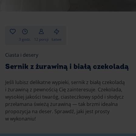
Gotowanie
Zupy i kremy
Pieczenie
Ciastka
Desery i przekąski
Inne
3 godz.
12 porcji
Łatwe
Ciasta i desery
Ciasta i desery
Napoje i koktajle
Sernik z żurawiną i białą czekoladą
Jeśli lubisz delikatne wypieki, sernik z białą czekoladą
i żurawiną z pewnością Cię zainteresuje. Czekolada,
wysokiej jakości twaróg, ciasteczkowy spód i słodycz
przełamana świeżą żurawiną — tak brzmi idealna
propozycja na deser. Sprawdź, jaki jest prosty
w wykonaniu!