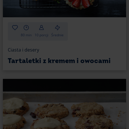
przestygnie i dawać go na dobrze schłodzony sernik.
W przeciwnym razie masa serowa może wymieszać
się z żurawiną, tworząc bardzo nieestetyczne zacieki
i ślady.
Sos z żurawiną zgęstnieje w trakcie studzenia, więc
80 min
10 porcji
Średnie
nie powinien przechodzić w głąb ciasta. Połączenie
tych składników tuż przed podaniem umożliwi też
Ciasta i desery
dłuższe przechowywanie ciasta w najwyższej jakości.
Tartaletki z kremem i owocami
Na sernik z żurawiną i białą czekoladą możesz też
poukładać listki mięty. Przysłużą się bardzo nie tylko
jako dekoracja, lecz także jako walor smakowy. Listki
mięty bardzo dobrze podkreślą tę słodko-kwaśną
mieszankę, dodając jej charakteru.
Jak widzisz, możliwości jest sporo. Nie wahaj się więc
próbować różnych opcji, by znaleźć swój ulubiony
sposób na sernik z białą czekoladą i żurawiną.