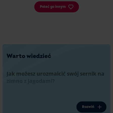
Poleć go innym
Warto wiedzieć
Jak możesz urozmaicić swój sernik na
zimno z jagodami?
Sernik na zimno z jagodami to pomysł na ciasto bez
pieczenia, które przygotujesz przy użyciu kilku
składników. Sprawdź kilka sprawdzonych pomysłów
na urozmaicenie tego przepisu. Zacznij od
Rozwiń
przygotowania garści soczyście czerwonych