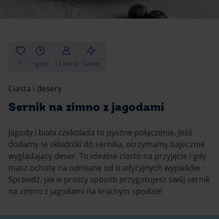
Gotowanie
Zupy i kremy
Pieczenie
Ciastka
Desery i przekąski
Inne
1
1 godz.
12 porcji
Łatwe
Ciasta i desery
Ciasta i desery
Napoje i koktajle
Sernik na zimno z jagodami
Jagody i biała czekolada to pyszne połączenie. Jeśli
dodamy te składniki do sernika, otrzymamy bajecznie
wyglądający deser. To idealne ciasto na przyjęcie i gdy
masz ochotę na odmianę od tradycyjnych wypieków.
Sprawdź, jak w prosty sposób przygotujesz swój sernik
na zimno z jagodami na kruchym spodzie!