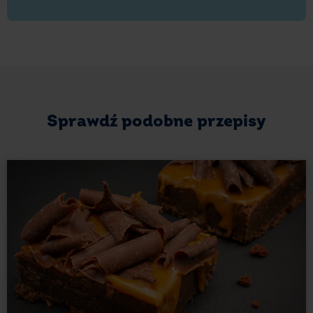
truskawek.
Przygotuj sernik na zimno z jagodami i truskawkami.
Postępuj dokładnie z krokami opisanymi powyżej.
Twój oryginalny sernik będzie dwukolorowy.
Będziesz potrzebować: 400 g owoców. 200 g jagód
i 200 g truskawek. Przygotuj mus owocowy
Sprawdź podobne przepisy
z każdego z owoców do osobnych miseczek. Tak
samo przygotuj galaretkę truskawkową i jagodową.
Dla ułatwienia podziel składniki na pół.
Gdy wyłożysz spód tortownicy ciasteczkami
z masłem, postaw kilka herbatników pionowo przez
środek formy tworząc dodatkową ściankę dzielącą ją
na pół; dzięki temu masy sernikowe się nie
zmieszają. Przygotujesz sernik o smaku jagodowym
i truskawkowym za jednym zamachem!
Polecamy też nasz
sernik z białą czekoladą
!