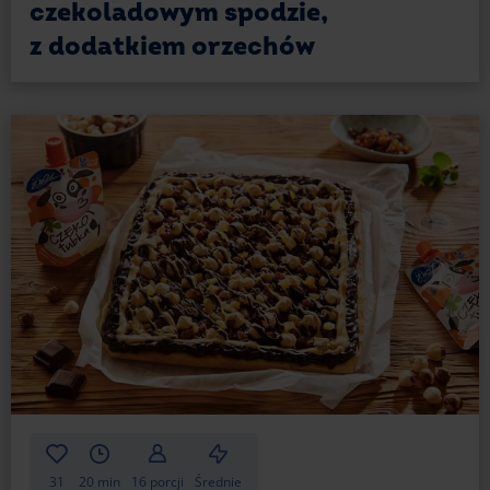
czekoladowym spodzie,
z dodatkiem orzechów
31
20 min
16 porcji
Średnie