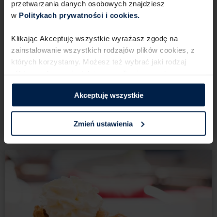
przetwarzania danych osobowych znajdziesz
w
Politykach prywatności i cookies.​ ​
Klikając Akceptuję wszystkie wyrażasz zgodę na
zainstalowanie wszystkich rodzajów plików cookies,​ z
których korzystamy. Możesz też wybrać jaki rodzaj
plików cookies zainstalujemy na Twoim urządzeniu,​
6
150 min
6 porcji
Łatwe
klikając Zmień ustawienia.​ ​
Akceptuję wszystkie
Ciasta i desery
Jak upiec kruche ciasto
Zmień ustawienia