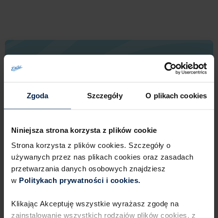
Warto wiedzieć
Chociaż może Ci się wydawać, że aby powstał
Zgoda
Szczegóły
O plikach cookies
doskonały piernik czekoladowy, potrzeba
ogromnego doświadczenia kulinarnego oraz wielu
umiejętności, w rzeczywistości proces jego
Niniejsza strona korzysta z plików cookie
przygotowania jest prosty. Warto mieć jedynie
Strona korzysta z plików cookies. Szczegóły o
odrobinę cierpliwości, a prace przebiegną bardzo
używanych przez nas plikach cookies oraz zasadach
szybko. Ich efekt będzie zachwycający. Gotowym
Rozwiń
przetwarzania danych osobowych znajdziesz
ciastem będą się zachwycać zarówno dzieci, jak
i dorośli.
w
Politykach prywatności i cookies.​ ​
Klikając Akceptuję wszystkie wyrażasz zgodę na
zainstalowanie wszystkich rodzajów plików cookies,​ z