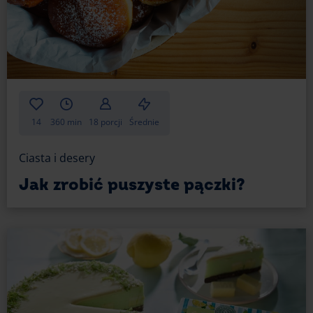
14
360 min
18 porcji
Średnie
Ciasta i desery
Jak zrobić puszyste pączki?