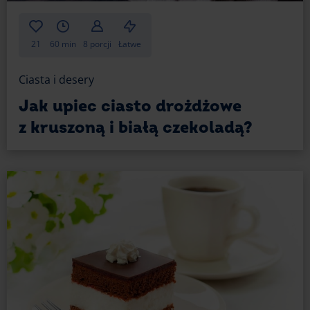
21
60 min
8 porcji
Łatwe
Ciasta i desery
Jak upiec ciasto drożdżowe
z kruszoną i białą czekoladą?