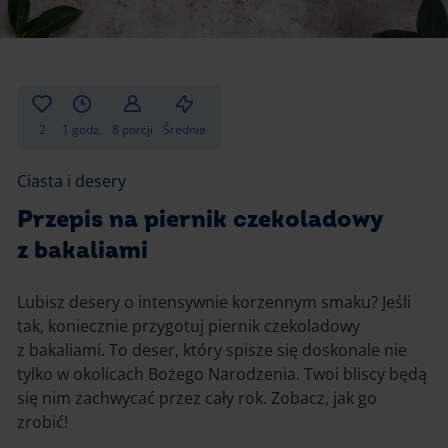
Gotowanie
Zupy i kremy
Pieczenie
Ciastka
Desery i przekąski
Inne
2
1 godz.
8 porcji
Średnie
Ciasta i desery
Ciasta i desery
Napoje i koktajle
Przepis na piernik czekoladowy
z bakaliami
Lubisz desery o intensywnie korzennym smaku? Jeśli
tak, koniecznie przygotuj piernik czekoladowy
z bakaliami. To deser, który spisze się doskonale nie
tylko w okolicach Bożego Narodzenia. Twoi bliscy będą
się nim zachwycać przez cały rok. Zobacz, jak go
zrobić!