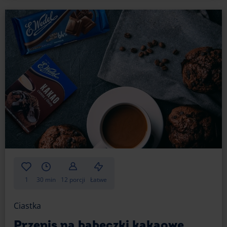
1
30 min
12 porcji
Łatwe
Ciastka
Przepis na babeczki kakaowe