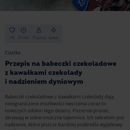
Gotowanie
Zupy i kremy
Pieczenie
Ciastka
Desery i przekąski
Inne
10
25 min
15 porcji
Łatwe
Ciasta i desery
Ciastka
Napoje i koktajle
Przepis na babeczki czekoladowe
z kawałkami czekolady
i nadzieniem dyniowym
Babeczki czekoladowe z kawałkami czekolady dają
nieograniczone możliwości tworzenia coraz to
nowszych odsłon tego deseru. Pozornie proste,
skrywają w sobie smaczne tajemnice. Ich sekretem jest
nadzienie, które jeszcze bardziej podkreśla wyjątkowy