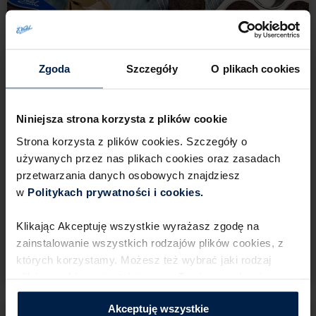
Zgoda
Szczegóły
O plikach cookies
Niniejsza strona korzysta z plików cookie
Strona korzysta z plików cookies. Szczegóły o
używanych przez nas plikach cookies oraz zasadach
6
25 min
12 porcji
Łatwe
przetwarzania danych osobowych znajdziesz
w
Politykach prywatności i cookies.​ ​
Ciastka
Klikając Akceptuję wszystkie wyrażasz zgodę na
Szybkie muffinki czekoladowe
zainstalowanie wszystkich rodzajów plików cookies,​ z
z kremem chałwowym
których korzystamy. Możesz też wybrać jaki rodzaj
plików cookies zainstalujemy na Twoim urządzeniu,​
klikając Zmień ustawienia.​ ​
Akceptuję wszystkie