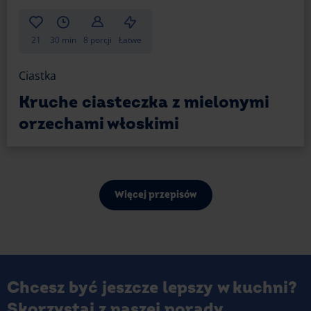
21
30 min
8 porcji
Łatwe
Ciastka
Kruche ciasteczka z mielonymi
orzechami włoskimi
Więcej przepisów
Chcesz być jeszcze lepszy w kuchni?
Skorzystaj z naszej porady