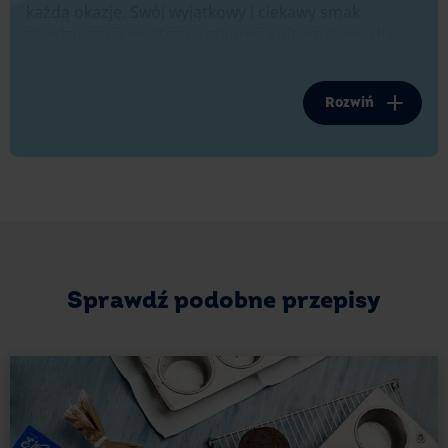
każdą okazję. Swój wyjątkowy i ciekawy smak
zawdzięczają wnętrzu – stanowią alternatywę dla
muffinek z nadzieniem budyniowym, serowym czy
marmoladowym. Ciężko się im oprzeć – zachwycają
swoją miękkością i puszystością. A delikatnie
Rozwiń
chrupiąca skórka wprost rozpływa się w ustach.
Będą smakować zarówno dzieciom, jak i dorosłym.
Bardzo szybko znikają z patery, dlatego warto od
razu przygotować podwójną porcję.
Takie babeczki czekoladowe z kawałkami czekolady
i dyniowym nadzieniem możesz przygotować na
Halloween – szczególnie, jeśli udekorujesz je
Sprawdź podobne przepisy
w sposób nawiązujący do tego amerykańskiego
zwyczaju. Na pewno zrobią furorę – nie tylko pod
względem walorów smakowych, ale i wizualnych.