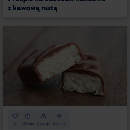
z kawową nutą
6
120 min
2 porcje
Średnie