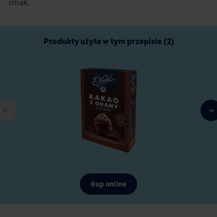
smak.
Produkty użyte w tym przepisie (2)
Kup online