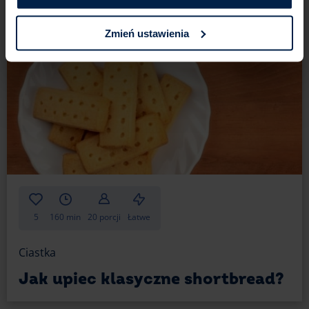
Zmień ustawienia
5
160 min
20 porcji
Łatwe
Ciastka
Jak upiec klasyczne shortbread?