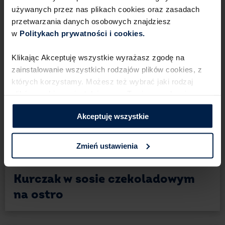
używanych przez nas plikach cookies oraz zasadach
przetwarzania danych osobowych znajdziesz
w
Politykach prywatności i cookies.​ ​
Klikając Akceptuję wszystkie wyrażasz zgodę na
zainstalowanie wszystkich rodzajów plików cookies,​ z
których korzystamy. Możesz też wybrać jaki rodzaj
plików cookies zainstalujemy na Twoim urządzeniu,​
klikając Zmień ustawienia.​ ​
Akceptuję wszystkie
3
30 min
2 porcje
Łatwe
Zmień ustawienia
Dania główne
Kurczak w sosie czekoladowym
na ostro