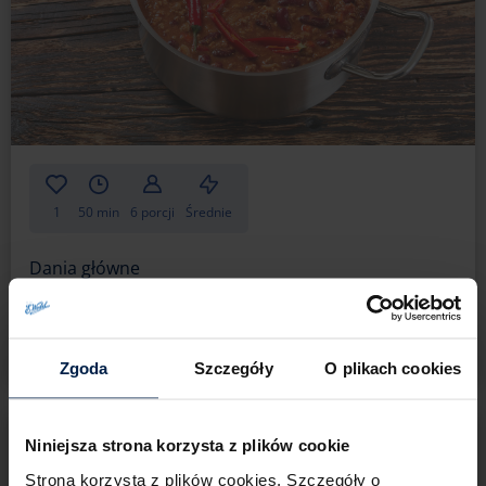
1
50 min
6 porcji
Średnie
Dania główne
Jesienne chili con carne z gorzką
czekoladą
Zgoda
Szczegóły
O plikach cookies
Niniejsza strona korzysta z plików cookie
Strona korzysta z plików cookies. Szczegóły o