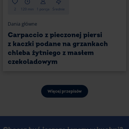
2
120 min
1 porcja
Średnie
Dania główne
Carpaccio z pieczonej piersi
z kaczki podane na grzankach
chleba żytniego z masłem
czekoladowym
Więcej przepisów