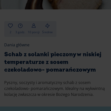
Gotowanie
Zupy i kremy
Pieczenie
Ciastka
Desery i przekąski
Inne
2
3 godz.
10 porcji
Średnie
Ciasta i desery
Dania główne
Napoje i koktajle
Schab z solanki pieczony w niskiej
temperaturze z sosem
czekoladowo- pomarańczowym
Pyszny, soczysty i aromatyczny schab z sosem
czekoladowo- pomarańczowym. Idealny na wykwintną
kolację zwłaszcza w okresie Bożego Narodzenia.