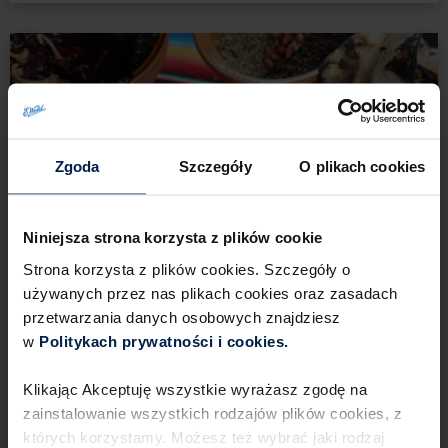
Zgoda
Szczegóły
O plikach cookies
Niniejsza strona korzysta z plików cookie
Strona korzysta z plików cookies. Szczegóły o
używanych przez nas plikach cookies oraz zasadach
przetwarzania danych osobowych znajdziesz
w
Politykach prywatności i cookies.​ ​
3
30 min
2 porcje
Łatwe
Klikając Akceptuję wszystkie wyrażasz zgodę na
zainstalowanie wszystkich rodzajów plików cookies,​ z
Dania główne
których korzystamy. Możesz też wybrać jaki rodzaj