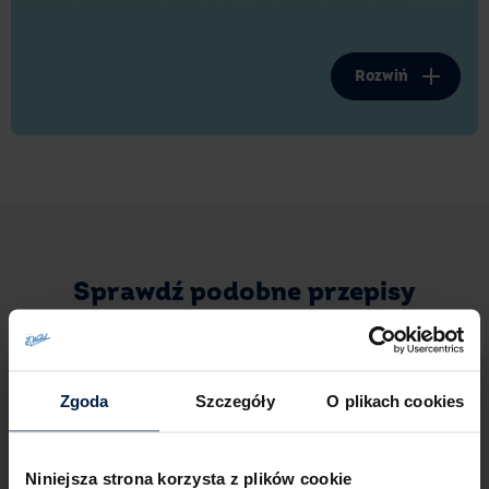
przetrwać przez kilka dni, o ile będą zamknięte
w szczelnym słoiku.
Jak widać, aby przygotować kokosowe muffiny
Rozwiń
z polewą z czekolady gorzkiej klasycznej 64%
E.Wedel, nie potrzebujesz ani dużej ilości czasu, ani
zaawansowanych umiejętności kulinarnych.
Wystarczy kilkadziesiąt minut, cierpliwość oraz
podążanie za naszą recepturą, aby powstał
nieoczywisty i niesamowicie pyszny deser.
Sprawdź podobne przepisy
Jak możesz zmodyfikować przepis na kokosowe
muffiny z polewą czekoladową?
Masz ochotę trochę poeksperymentować? A może
Zgoda
Szczegóły
O plikach cookies
brakuje w Twojej lodówce któregoś ze składników?
Zobacz, co możesz zmienić!
Niniejsza strona korzysta z plików cookie