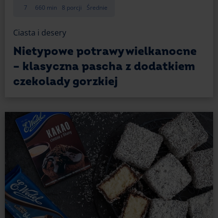
7
660 min
8 porcji
Średnie
Ciasta i desery
Nietypowe potrawy wielkanocne
– klasyczna pascha z dodatkiem
czekolady gorzkiej