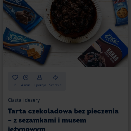
6
4 min
1 porcja
Średnie
Ciasta i desery
Tarta czekoladowa bez pieczenia
– z sezamkami i musem
jeżynowym