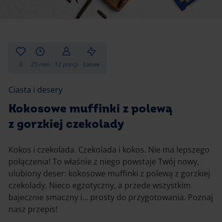
Gotowanie
Zupy i kremy
Pieczenie
Ciastka
Desery i przekąski
Inne
0
25 min
12 porcji
Łatwe
Ciasta i desery
Ciasta i desery
Napoje i koktajle
Kokosowe muffinki z polewą
z gorzkiej czekolady
Kokos i czekolada. Czekolada i kokos. Nie ma lepszego
połączenia! To właśnie z niego powstaje Twój nowy,
ulubiony deser: kokosowe muffinki z polewą z gorzkiej
czekolady. Nieco egzotyczny, a przede wszystkim
bajecznie smaczny i… prosty do przygotowania. Poznaj
nasz przepis!