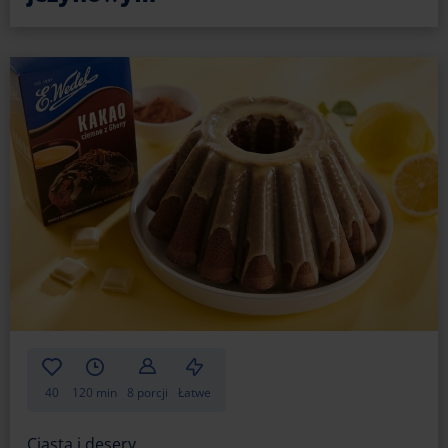
40
120 min
8 porcji
Łatwe
Ciasta i desery