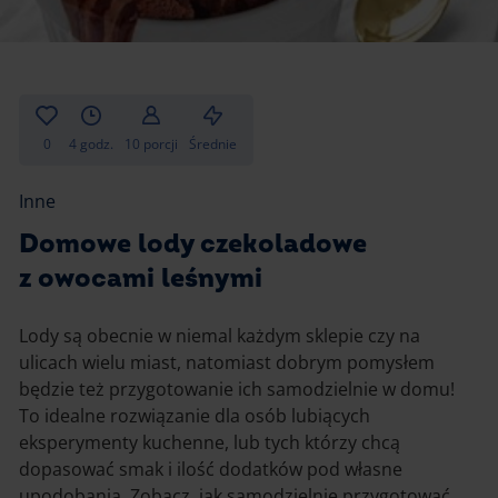
Gotowanie
Zupy i kremy
Pieczenie
Ciastka
Desery i przekąski
Inne
0
4 godz.
10 porcji
Średnie
Ciasta i desery
Inne
Napoje i koktajle
Domowe lody czekoladowe
z owocami leśnymi
Lody są obecnie w niemal każdym sklepie czy na
ulicach wielu miast, natomiast dobrym pomysłem
będzie też przygotowanie ich samodzielnie w domu!
To idealne rozwiązanie dla osób lubiących
eksperymenty kuchenne, lub tych którzy chcą
dopasować smak i ilość dodatków pod własne
upodobania. Zobacz, jak samodzielnie przygotować