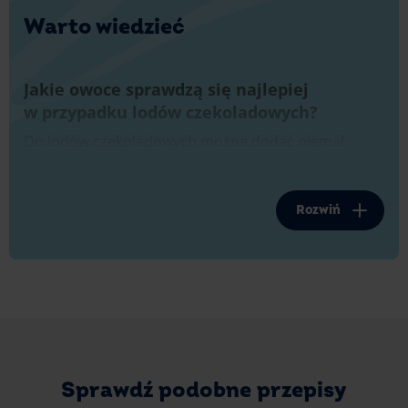
Warto wiedzieć
Jakie owoce sprawdzą się najlepiej
w przypadku lodów czekoladowych?
Do lodów czekoladowych można dodać niemal
każde owoce. Jeśli chcesz, by deser był naprawdę
orzeźwiający, postaw na poziomki, maliny, borówki
czy jeżyny. Dobrym pomysłem jest też dodanie do
Rozwiń
niego truskawek, jagód czy wiśni. Wszystko zależy od
tego, jakie owoce znajdziesz w sklepie lub masz
aktualnie w domu . A jeśli chcesz przygotować lody
z owocami, na które nie ma aktualnie sezonu, nic nie
stoi na przeszkodzie, by sięgnąć po mrożonki!
Sprawdź podobne przepisy
Tak naprawdę wybór owoców ogranicza jedynie
Twoja wyobraźnia. Są one tylko smakowitym