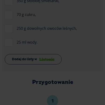
350 g słodkiej śmietanki,
70 g cukru,
250 g dowolnych owoców leśnych,
25 ml wody.
Dodaj do listy w
Przygotowanie