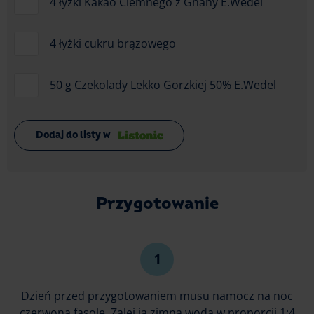
4 łyżki Kakao Ciemnego z Ghany E.Wedel
4 łyżki cukru brązowego
50 g Czekolady Lekko Gorzkiej 50% E.Wedel
Dodaj do listy w
Przygotowanie
Dzień przed przygotowaniem musu namocz na noc
czerwoną fasolę. Zalej ją zimną wodą w proporcji 1:4