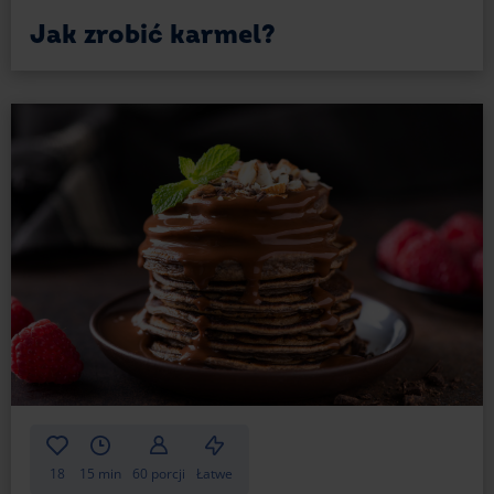
Jak zrobić karmel?
18
15 min
60 porcji
Łatwe