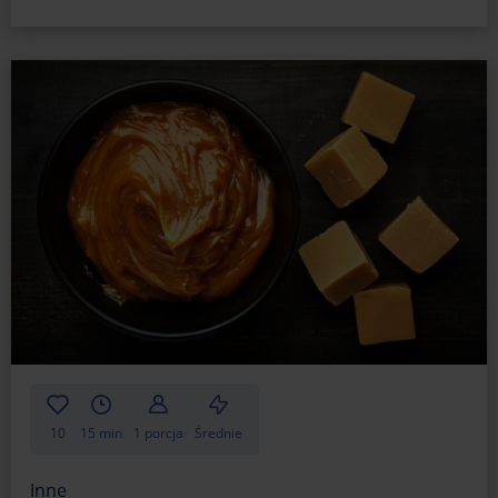
Kiedy karmel zastygnie, delikatnie oderwij ozdoby
i umieść je na musie czekoladowym z czerwonej
fasoli.
10
15 min
1 porcja
Średnie
Inne