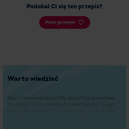
Podobał Ci się ten przepis?
Poleć go innym
Warto wiedzieć
Mus z czerwonej fasoli? Ale jak to? Czy to możliwe,
aby deser ze strączków był równie pyszny, co jego
tradycyjna wersja? Mus czekoladowy z czerwonej
fasoli z dodatkiem domowego masła daktylowego to
wspaniały pomysł na oryginalny deser, który działa