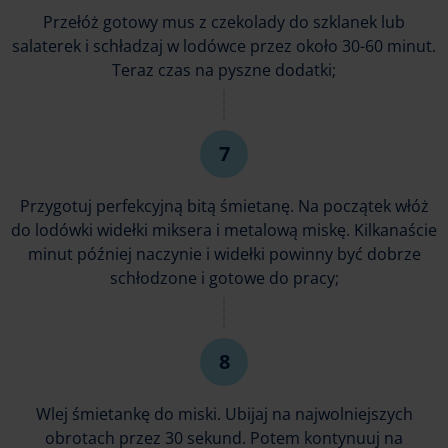
Przełóż gotowy mus z czekolady do szklanek lub
salaterek i schładzaj w lodówce przez około 30-60 minut.
Teraz czas na pyszne dodatki;
Przygotuj perfekcyjną bitą śmietanę. Na początek włóż
do lodówki widełki miksera i metalową miskę. Kilkanaście
minut później naczynie i widełki powinny być dobrze
schłodzone i gotowe do pracy;
Wlej śmietankę do miski. Ubijaj na najwolniejszych
obrotach przez 30 sekund. Potem kontynuuj na