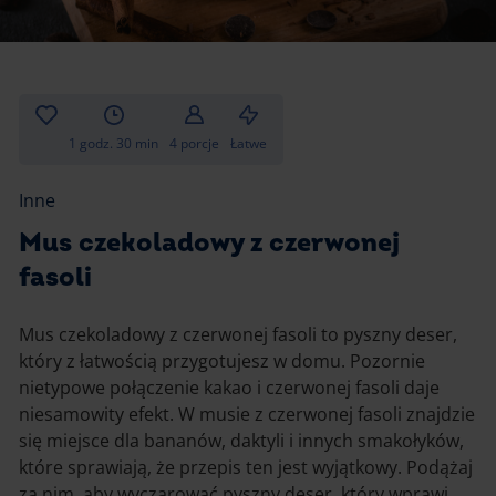
Gotowanie
Zupy i kremy
Pieczenie
Ciastka
Desery i przekąski
Inne
1 godz. 30 min
4 porcje
Łatwe
Ciasta i desery
Inne
Napoje i koktajle
Mus czekoladowy z czerwonej
fasoli
Mus czekoladowy z czerwonej fasoli to pyszny deser,
który z łatwością przygotujesz w domu. Pozornie
nietypowe połączenie kakao i czerwonej fasoli daje
niesamowity efekt. W musie z czerwonej fasoli znajdzie
się miejsce dla bananów, daktyli i innych smakołyków,
które sprawiają, że przepis ten jest wyjątkowy. Podążaj
za nim, aby wyczarować pyszny deser, który wprawi