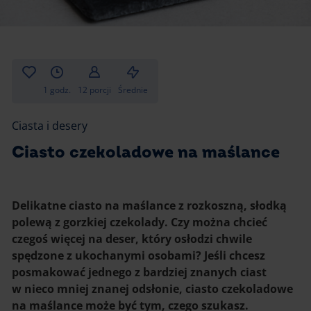
Gotowanie
Zupy i kremy
Pieczenie
Ciastka
Desery i przekąski
Inne
1 godz.
12 porcji
Średnie
Ciasta i desery
Ciasta i desery
Napoje i koktajle
Ciasto czekoladowe na maślance
Delikatne ciasto na maślance z rozkoszną, słodką
polewą z gorzkiej czekolady. Czy można chcieć
czegoś więcej na deser, który osłodzi chwile
spędzone z ukochanymi osobami? Jeśli chcesz
posmakować jednego z bardziej znanych ciast
w nieco mniej znanej odsłonie, ciasto czekoladowe
na maślance może być tym, czego szukasz.