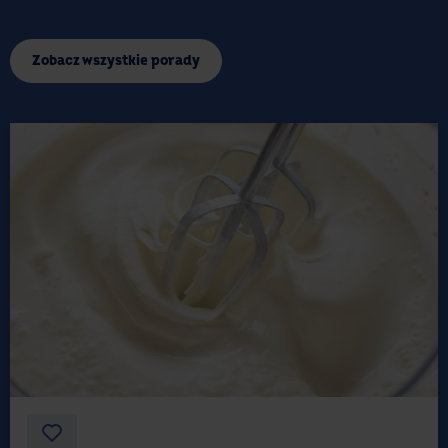
masa kajmakowa;
serek mascarpone z dodatkami;
Zobacz wszystkie porady
ulubione powidła.
Oczywiście ta lista nie jest zamknięta. Mieszaj,
kombinuj i eksperymentuj bez obaw, aż znajdziesz
swoje ulubione połączenia składników!