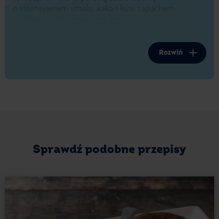
o intensywnym smaku kakao kusi zapachem
i zachwyca od pierwszego kęsa.
Przygotowanie ciasta, choć nie jest skomplikowane,
wymaga pewnej dbałości o szczegóły. Jeśli chcesz
Rozwiń
przekonać się, jak urozmaicić swój wypiek i co
zrobić, by na pewno się udał, sprawdź nasze rady.
Zacznij od podstaw – przygotuj blachę
Do przygotowania powyższego ciasta wystarczy Ci
keksówka. Na rynku dostępne są już modele
z nieprzywierającą powłoką. Jeśli korzystasz
Sprawdź podobne przepisy
z tradycyjnych blaszek, oto co możesz zrobić, aby
ciasto nie przywierało.
Na początek trzeba blachę wysmarować masłem –
warstwa tłuszczu z pewnością pomoże. Jeśli to
masło obsypiesz jeszcze bułką tartą, powstanie
dodatkowy bufor, który uchroni przed lekkim