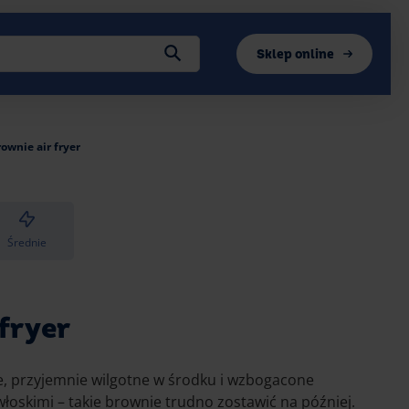
Sklep online
ownie air fryer
Średnie
fryer
, przyjemnie wilgotne w środku i wzbogacone
oskimi – takie brownie trudno zostawić na później.