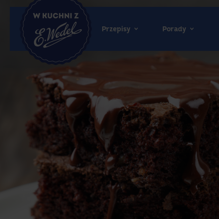
Przepisy
Porady
Wedel.pl
-
strona
główna