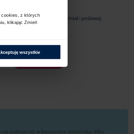
cookies,​ z których
inut, aby ganache lekko zgęstniał i podawaj.
u,​ klikając Zmień
kceptuję wszystkie
is?
Poleć go innym
się szybciej niż w klasycznym piekarniku, kilka