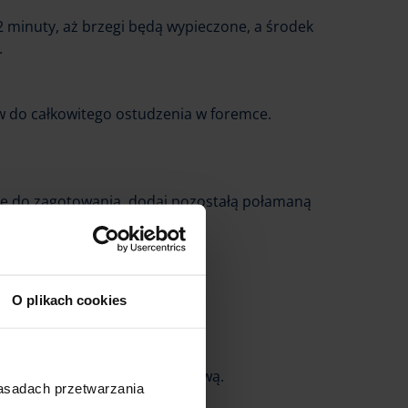
2 minuty, aż brzegi będą wypieczone, a środek
.
w do całkowitego ostudzenia w foremce.
ie do zagotowania, dodaj pozostałą połamaną
inutę.
ę.
O plikach cookies
one brownie czekoladową polewą.
zasadach przetwarzania