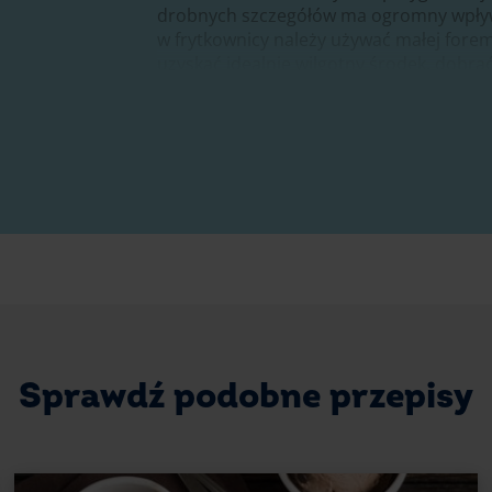
drobnych szczegółów ma ogromny wpływ 
w frytkownicy należy używać małej forem
uzyskać idealnie wilgotny środek, dobr
czekoladowy deser o dodatki, które podk
Sekret wilgotnego środka w bro
Idealnie wilgotne brownie to efekt odpow
pieczenia. W przypadku brownie air frye
długości wypieku. Ustaw frytkownicę na 
Aby uniknąć przypalenia brownie, należy
Pod koniec czasu pieczenia sprawdź środ
a nie całkowicie suchy. Duża ilość gorzki
czekoladowe brownie pozostaje pełne sm
Sprawdź podobne przepisy
Air fryer – jak dobrać odpowie
Do przygotowania brownie z air fryera n
forma, która swobodnie mieści się w kos