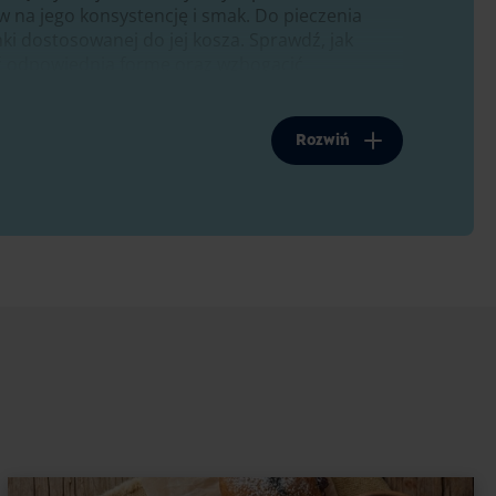
na jego konsystencję i smak. Do pieczenia
ki dostosowanej do jej kosza. Sprawdź, jak
ać odpowiednią formę oraz wzbogacić
reślą jego smak.
wnie z air fryera
Rozwiń
iednich proporcji czekolady, masła i czasu
r najważniejsza jest kontrola temperatury oraz
160°C i piecz brownie przez około 20–25 minut.
 obniżyć temperaturę o 10-15°C.
ek patyczkiem - powinien być lekko wilgotny,
ej czekolady, masła i jajek sprawia, że gotowe
aku i przyjemnie miękkie nawet po ostudzeniu.
dnią formę?
ajlepiej sprawdzi się metalowa lub silikonowa
zu urządzenia i zostawia miejsce na cyrkulację