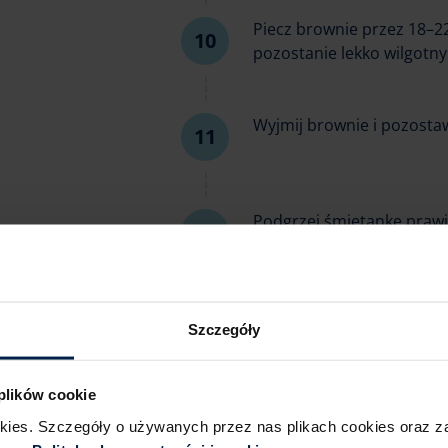
Piecz brownie przez 18–2
pozostanie lekko wilgotny
Wyjmij brownie i pozosta
Podgrzej śmietankę praw
czekoladę i odstaw na 1 m
Wymieszaj na gładką mas
Szczegóły
 plików cookie
Polej całkowicie wystudz
okies. Szczegóły o używanych przez nas plikach cookies oraz 