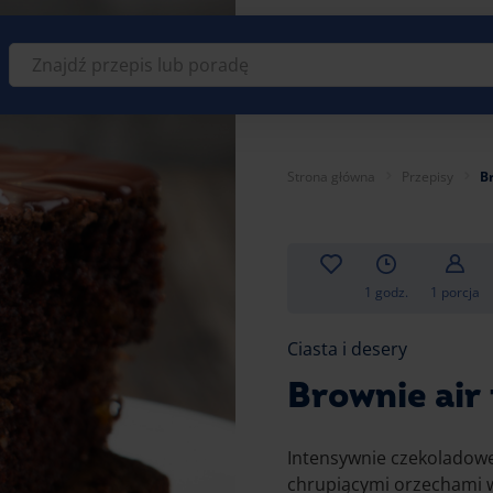
Znajdź
przepis
lub
poradę
Strona główna
Przepisy
Br
1 godz.
1 porcja
Ciasta i desery
Brownie air 
Intensywnie czekoladowe
chrupiącymi orzechami wł