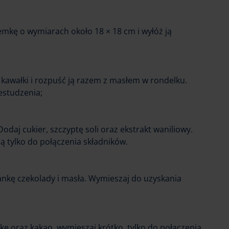
mkę o wymiarach około 18 × 18 cm i wyłóż ją
 kawałki i rozpuść ją razem z masłem w rondelku.
estudzenia;
 Dodaj cukier, szczyptę soli oraz ekstrakt waniliowy.
 tylko do połączenia składników.
nkę czekolady i masła. Wymieszaj do uzyskania
kę oraz kakao, wymieszaj krótko, tylko do połączenia