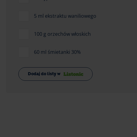
5 ml ekstraktu waniliowego
100 g orzechów włoskich
60 ml śmietanki 30%
Dodaj do listy w