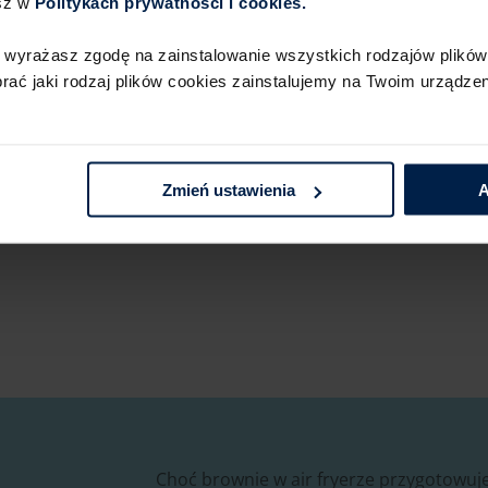
sz w
Politykach prywatności i cookies.​ ​
 wyrażasz zgodę na zainstalowanie wszystkich rodzajów plików 
Pozostaw na około 20–25 m
ć jaki rodzaj plików cookies zainstalujemy na Twoim urządzeni
Zmień ustawienia
A
Podobał Ci się ten przep
Choć brownie w air fryerze przygotowuje 