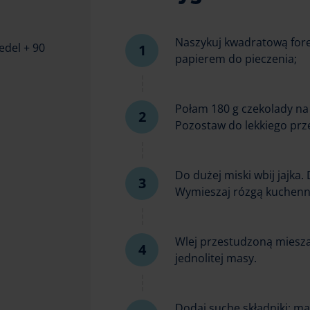
Naszykuj kwadratową fore
edel + 90
papierem do pieczenia;
Połam 180 g czekolady na
Pozostaw do lekkiego prz
Do dużej miski wbij jajka.
Wymieszaj rózgą kuchenną
Wlej przestudzoną miesza
jednolitej masy.
Dodaj suche składniki: mą