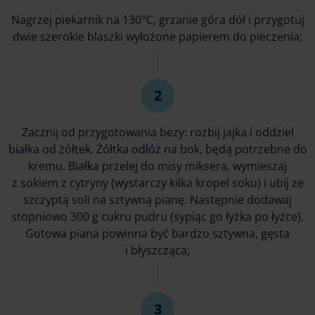
Nagrzej piekarnik na 130°C, grzanie góra dół i przygotuj
dwie szerokie blaszki wyłożone papierem do pieczenia;
Zacznij od przygotowania bezy: rozbij jajka i oddziel
białka od żółtek. Żółtka odłóż na bok, będą potrzebne do
kremu. Białka przelej do misy miksera, wymieszaj
z sokiem z cytryny (wystarczy kilka kropel soku) i ubij ze
szczyptą soli na sztywną pianę. Następnie dodawaj
stopniowo 300 g cukru pudru (sypiąc go łyżka po łyżce).
Gotowa piana powinna być bardzo sztywna, gęsta
i błyszcząca;