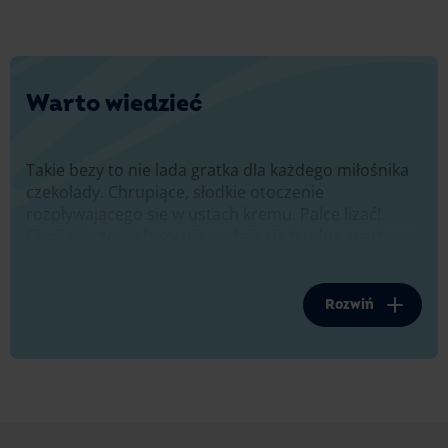
Warto wiedzieć
Takie bezy to nie lada gratka dla każdego miłośnika
czekolady. Chrupiące, słodkie otoczenie
rozpływającego się w ustach kremu. Palce lizać!
Choć pieczenie bezy nie wydaje się trudne, warto
zwrócić uwagę na kilka szczegółów, które mogą
zaważyć na idealnym wyglądzie Twojego deseru.
Rozwiń
Jak ubić białka, by były sztywne?
Aby bezy powstały bez komplikacji, zwróć uwagę na
to, by białka ubić dokładnie i na sztywną pianę. Od
tego bowiem zależy los Twojego deseru. Zatroszcz
się szczególnie o: