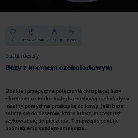
Gotowanie
Zupy i kremy
Pieczenie
Ciastka
Desery i przekąski
Inne
0
1 godz. 40 min
10 porcji
Trudne
Ciasta i desery
Ciasta i desery
Napoje i koktajle
Bezy z kremem czekoladowym
Słodkie i przepyszne połączenie chrupiącej bezy
z kremem o smaku białej karmelowej czekolady to
idealny pomysł na przekąskę do kawy. Jeśli beza
zalicza się do deserów, które lubisz, możesz już
szykować się do pieczenia. Ten przepis podbije
podniebienie każdego smakosza.