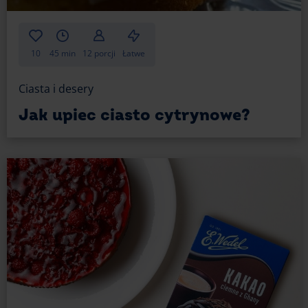
10
45 min
12 porcji
Łatwe
Ciasta i desery
Jak upiec ciasto cytrynowe?