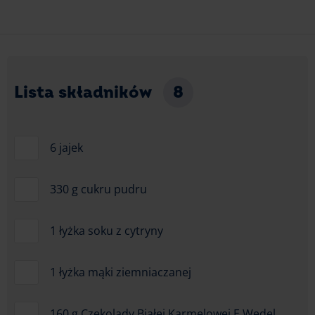
Lista składników
8
6 jajek
330 g cukru pudru
1 łyżka soku z cytryny
1 łyżka mąki ziemniaczanej
160 g Czekolady Białej Karmelowej E.Wedel