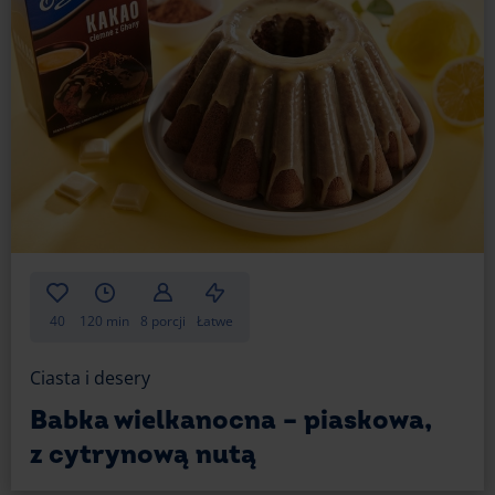
40
120 min
8 porcji
Łatwe
Ciasta i desery
Babka wielkanocna – piaskowa,
z cytrynową nutą