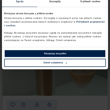
rozpuszczonej w kąpieli wodnej i ostudzonej przed
Zgoda
Szczegóły
O plikach cookies
Mrożona czekolada z dodatkiem
zmieszaniem z innymi elementami. Taki napój jest
niezwykle łatwy w przygotowaniu, dlatego sprawdzi
czerwonej porzeczki
Niniejsza strona korzysta z plików cookie
się świetnie w przypadku osób, które potrzebują
Strona korzysta z plików cookies. Szczegóły o używanych przez nas plikach cookies
szybkiego deseru, aby poczęstować przyjaciół
oraz zasadach przetwarzania danych osobowych znajdziesz w
Politykach prywatności
i cookies.​ ​
podczas letnich spotkań.
Klikając Akceptuję wszystkie wyrażasz zgodę na zainstalowanie wszystkich rodzajów
plików cookies,​ z których korzystamy. Możesz też wybrać jaki rodzaj plików cookies
zainstalujemy na Twoim urządzeniu,​ klikając Zmień ustawienia.​ ​
Do mrożonej czekolady nie trzeba używać
Akceptuję wszystkie
konkretnego owocu podanego w przepisie.
W rzeczywistości można zastosować dowolne
Zmień ustawienia
produkty. Brzoskwinie można zastąpić wieloma
innymi sezonowymi dodatkami. Sprawdzą się
doskonale zarówno
porzeczki, jak i maliny, śliwki
czy nawet agrest.
Bez względu na wybrany owoc,
całość należy przygotować w dokładnie ten sam
sposób. Warto postawić na produkty kwaśne, które
pozwalają na przełamanie bardzo słodkiego smaku
czekolady. Jeśli nie chcemy całych owoców możemy