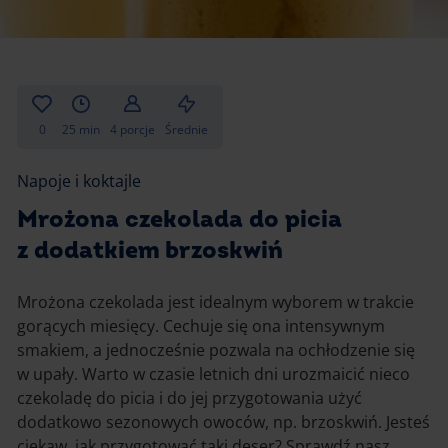
Gotowanie
Zupy i kremy
Pieczenie
Ciastka
Desery i przekąski
Inne
0
25 min
4 porcje
Średnie
Ciasta i desery
Napoje i koktajle
Napoje i koktajle
Mrożona czekolada do picia
z dodatkiem brzoskwiń
Mrożona czekolada jest idealnym wyborem w trakcie
gorących miesięcy. Cechuje się ona intensywnym
smakiem, a jednocześnie pozwala na ochłodzenie się
w upały. Warto w czasie letnich dni urozmaicić nieco
czekoladę do picia i do jej przygotowania użyć
dodatkowo sezonowych owoców, np. brzoskwiń. Jesteś
ciekaw, jak przygotować taki deser? Sprawdź nasz