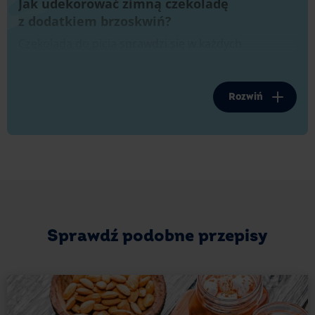
Jak udekorować zimną czekoladę
z dodatkiem brzoskwiń?
Czekolada do picia
sprawdzi się w każdych
warunkach. Jeśli chcesz dodać jej nieco więcej
słodyczy możesz ją dodatkowo udekorować. Na
wierzchu napoju możesz położyć bitą śmietanę
Rozwiń
i posypać ją wiórkami kokosowymi, czekoladowymi
lub pokruszonymi orzechami. Idealnie sprawdzą się
też
kawałki świeżej brzoskwini zahaczone o brzeg
szklanki
. Taki deser jest doskonałym wyborem
w trakcie miesięcy letnich, kiedy to na rynku
pojawiają się świeże owoce. Warto zatem
udekorować wierzch czekolady truskawkami,
malinami, borówkami czy porzeczkami. Dobrym
wyborem jest też listek mięty, który sprawi, że całość
Sprawdź podobne przepisy
będzie wyglądała jeszcze atrakcyjniej.
Jeśli chcesz pozostać w czekoladowych klimatach,