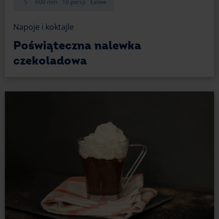
postawić na mus lub dżem, który wzbogaci smak
5
600 min
10 porcji
Łatwe
Twojej mrożonej czekolady. W ten sposób sprawisz,
że całość będzie nieco mniej słodka, a jednocześnie
Napoje i koktajle
pełna smaku prosto z sezonowych owoców.
Poświąteczna nalewka
czekoladowa