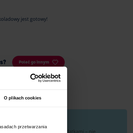
koladowy jest gotowy!
is?
Poleć go innym
O plikach cookies
zasadach przetwarzania
ub ochoty na szykowanie go z dodatkami – nie