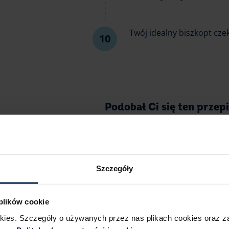
Twój idealny biszkopt cze
Podobał Ci się ten przep
Szczegóły
 plików cookie
okies. Szczegóły o używanych przez nas plikach cookies oraz 
Jeśli lubisz biszkopt i nie masz czasu l