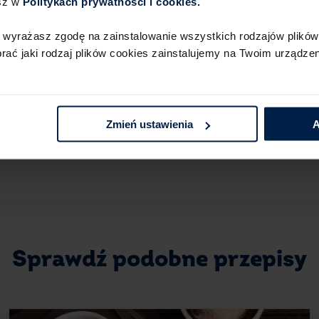
sz w
Politykach prywatności i cookies.​ ​
musisz. To dobre, wilgotne ciasto i jed
biszkopt popijany herbatą z czasów... wca
 wyrażasz zgodę na zainstalowanie wszystkich rodzajów plików 
dorosłym człowiekiem, możesz poszaleć i
ć jaki rodzaj plików cookies zainstalujemy na Twoim urządzeni
go odrobiną brandy dla smaku. Biszkop
dżemem, marmoladą lub konfiturą – to i
Na to koniecznie zwróć uwag
Zmień ustawienia
A
Każdy sprawdzony przepis na biszkopt w
Sprawdź kilka podpowiedzi, aby mieć pew
Dobry biszkopt – biszkopt rzucany
Tak, to nie jest pomyłka. Zaraz po wyjęci
podłogę z wysokości około 40 cm. Dzięki
znikną, a ciasto nie opadnie w trakcie s
Sprawdź podobne przepisy
Ubijanie białek
Jeśli chcesz mieć pewność, że biszkopt 
zadbaj o odpowiednie warunki do ubijania