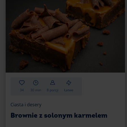
34
30 min
8 porcji
Łatwe
Ciasta i desery
Brownie z solonym karmelem