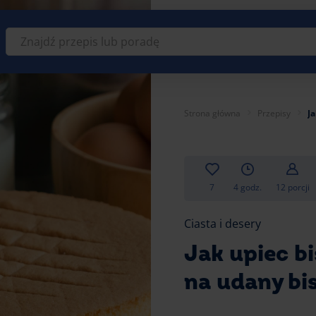
Znajdź
przepis
lub
poradę
Strona główna
Przepisy
Ja
7
4 godz.
12 porcji
Ciasta i desery
Jak upiec bi
na udany bi