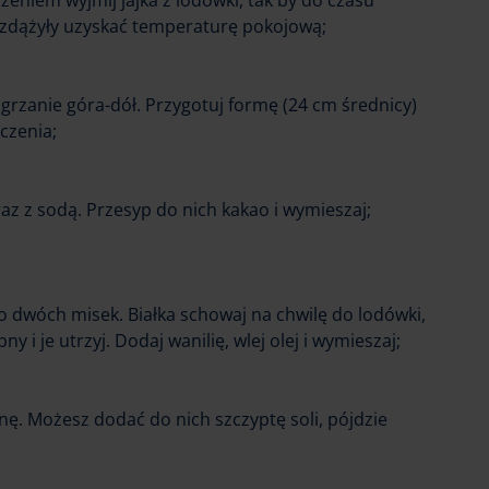
zeniem wyjmij jajka z lodówki, tak by do czasu
zdążyły uzyskać temperaturę pokojową;
 grzanie góra-dół. Przygotuj formę (24 cm średnicy)
czenia;
az z sodą. Przesyp do nich kakao i wymieszaj;
do dwóch misek. Białka schowaj na chwilę do lodówki,
y i je utrzyj. Dodaj wanilię, wlej olej i wymieszaj;
anę. Możesz dodać do nich szczyptę soli, pójdzie