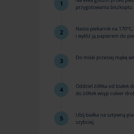
Na kilka godzin przed piec
przygotowania biszkoptu 
Nasta piekarnik na 170°C,
i wyłóż ją papierem do pie
Do miski przesiej mąkę wr
Oddziel żółtka od białek 
do żółtek wsyp cukier drobn
Ubij białka na sztywną pi
szybciej;