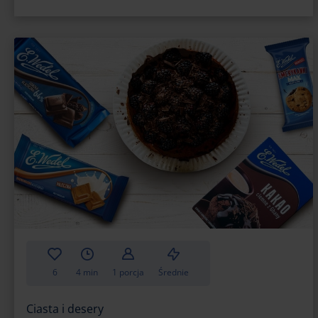
6
4 min
1 porcja
Średnie
Ciasta i desery