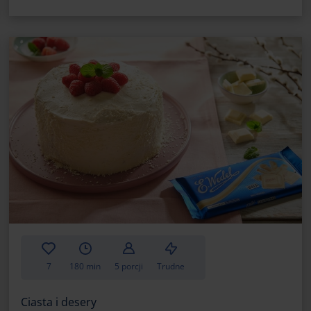
Przywieranie biszkoptu
Pieczenie biszkoptu nie wymaga specjaln
jednak pamiętać żeby formę, w której pi
zamierzasz wyłożyć ją papierem do piecze
biszkopt nie zacznie przyklejać się do 
szybkiego opadnięcia.
Opadanie biszkoptu
Odpowiednie wyrastanie biszkoptu to pr
osobom. Niemal każda gospodyni chciała
istnieje pewien sposób, który uchroni C
zimno żółtek dodaj kilka kropli soku z cy
czas ubijając masę. Pożądany efekt mur
Pamiętaj też, by nie otwierać piekarnika 
temperaturze piec biszkopt. Zadbaj też o
7
180 min
5 porcji
Trudne
będzie ostudzony. Taki biszkopt na pewn
Ciasta i desery