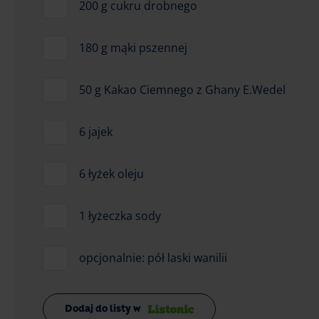
200 g cukru drobnego
180 g mąki pszennej
50 g Kakao Ciemnego z Ghany E.Wedel
6 jajek
6 łyżek oleju
1 łyżeczka sody
opcjonalnie: pół laski wanilii
Dodaj do listy w