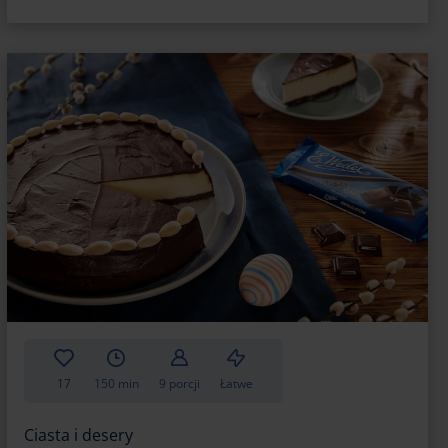
ych, innych niż standardowe blaszek. Musisz
eczesz biszkopt, wysmarować masłem. Jeśli
nia, to wyłóż tylko jej dno. W ten sposób
boków formy, co mogłoby doprowadzić do jego
oblem, który spędza sen z powiek wielu
by upiec biszkopt, który nie opada. Tymczasem
ię przed płaskim biszkoptem. Do ucieranych na
tryny lub octu jabłkowego oraz 2 łyżki wody, cały
owany!
podczas pieczenia i zwróć uwagę na to, w jakiej
 to, by wyjąć go z formy dopiero wtedy, gdy
17
150 min
9 porcji
Łatwe
o będzie puszysty.
Ciasta i desery