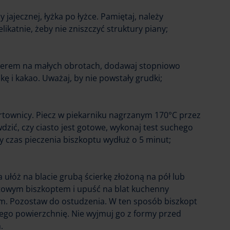
 jajecznej, łyżka po łyżce. Pamiętaj, należy
ikatnie, żeby nie zniszczyć struktury piany;
kserem na małych obrotach, dodawaj stopniowo
 i kakao. Uważaj, by nie powstały grudki;
ortownicy. Piecz w piekarniku nagrzanym 170°C przez
dzić, czy ciasto jest gotowe, wykonaj test suchego
y czas pieczenia biszkoptu wydłuż o 5 minut;
a ułóż na blacie grubą ścierkę złożoną na pół lub
otowym biszkoptem i upuść na blat kuchenny
cm. Pozostaw do ostudzenia. W ten sposób biszkopt
jego powierzchnię. Nie wyjmuj go z formy przed
.