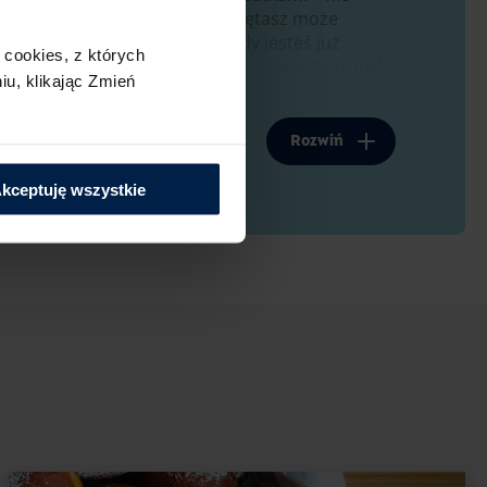
en ze smaków dzieciństwa. Pamiętasz może
le nie tak odległych? Teraz, gdy jesteś już
cookies,​ z których
 zjeść biszkopt popijany kawą, a nawet skropić
u,​ klikając Zmień
t smakuje też dobrze po prostu posmarowany
dealne drugie śniadanie lub podwieczorek.
Rozwiń
ę podczas pieczenia
kceptuję wszystkie
ymaga nieco uwagi i precyzji przy wykonaniu.
ność, że wszystko pójdzie po Twojej myśli.
!
u biszkoptu z piekarnika upuść go na blat lub na
 temu znajdujące się w nim pęcherzyki powietrza
tudzenia. Uzyskasz w ten sposób równy biszkopt.
wyrośnie, jeszcze przed rozpoczęciem pracy
 białek. Przygotuj miskę, najlepiej szklaną lub