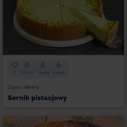
Na sernik królewski potrzebujesz dużo masła
- na masę serową 250 g, a na kruche ciasto 200 g.
W pierwszym wypadku powinno być to miękkie
masło (w temperaturze pokojowej, ale nie stopione),
ponieważ tak będzie łatwiej się ubijać. Zadbaj więc
o to, aby wyjąć je wcześniej, dzięki czemu zdąży
zyskać odpowiednią temperaturę.
Do kruchego ciasta najlepiej zaś nada się zimne
masło. Zapewni to odpowiednią strukturę i pomoże
w odpowiednim i łatwiejszym zagniataniu.
3
135 min
12 porcji
Średnie
Sernik królewski — daj mu czas
Ciasta i desery
Sernik królewski to prawdziwe wyzwanie dla
Sernik pistacjowy
cierpliwości, ale nagroda w postaci doskonałego
ciasta wynagradza każde oczekiwanie. Co zrobić, gdy
sernik już ostygnie?