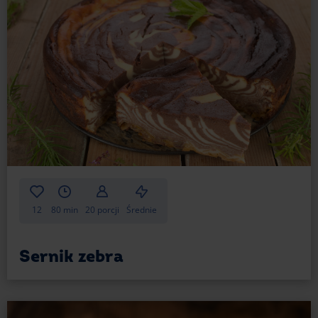
Daj mu jeszcze chwilę! Warto schować sernik do
lodówki na przynajmniej jeden dzień. W tym czasie
smaki będą mogły się przeniknąć, tworząc
wyjątkową harmonię. Kruche ciasto wchłonie nieco
wilgoci z masy serowej, zachowując swoją zwartą
strukturę. Efekt to idealne połączenie smaków
i tekstur, na które naprawdę warto poczekać. Każda
chwila spędzona na oczekiwaniu przynosi wyjątkową
satysfakcję, gdy już można cieszyć się tym
wyśmienitym deserem.
Sernik królewski — dodatki
Masa serowa ma tę cudowną właściwość,
12
80 min
20 porcji
Średnie
że doskonale łączy się z innymi dodatkami. Co więc
możesz do niej dodać? Sprawdź poniżej!
Sernik zebra
Smakowa masa serowa
Jeśli chcesz, by dodatki do Twojego sernika nie