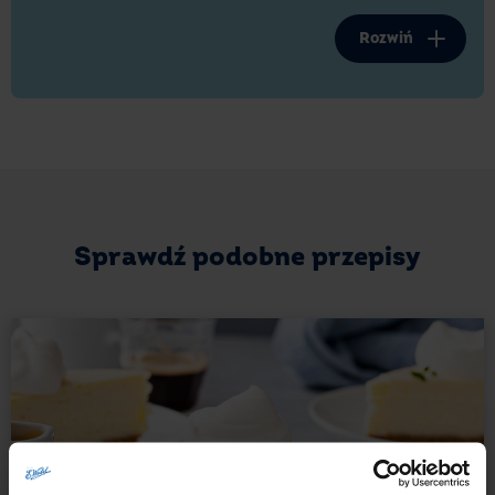
podczas pieczenia.
Rozwiń
Czym różni się sernik królewski od tradycyjnego?
Sernik królewski to jedna z bardziej wykwintnych
odmian serników. Połączenie czekoladowego
kruchego ciasta i delikatnej tekstury masy serowej
sprawia, że uzyskujemy niezapomniany smak. Od
klasycznego sernika odróżnia go przede wszystkim
dodatek kakao, jest on zarówno na spodzie, jak i na
Sprawdź podobne przepisy
wierzchu wypieku.
Sernik królewski — o to zadbaj!
Istnieje kilka rzeczy, o które warto zadbać, by sernik
królewski wyszedł idealnie. Zwróć uwagę na
poniższe kwestie podczas pieczenia, a wypiek będzie
zachwycał Cię za każdym razem, gdy go
przygotujesz.