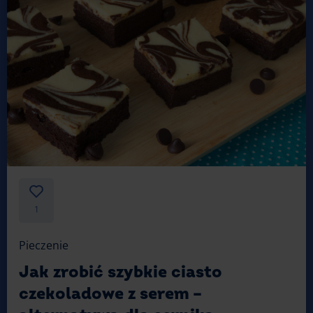
By zrobić pyszny sernik królewski, potrzeba trochę
cierpliwości, która zostanie wynagrodzona w postaci
doskonałego smaku. Nie wahaj się
eksperymentować i próbować nowych dodatków.
Twoje ciasto będzie doskonałą i smaczną ozdobą
stołu.
1
Pieczenie
Jak zrobić szybkie ciasto
czekoladowe z serem –