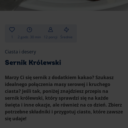
Gotowanie
Zupy i kremy
Pieczenie
Ciastka
Desery i przekąski
Inne
1
2 godz. 30 min
12 porcji
Średnie
Ciasta i desery
Ciasta i desery
Napoje i koktajle
Sernik Królewski
Marzy Ci się sernik z dodatkiem kakao? Szukasz
idealnego połączenia masy serowej i kruchego
ciasta? Jeśli tak, poniżej znajdziesz przepis na
sernik królewski, który sprawdzi się na każde
święta i inne okazje, ale również na co dzień. Zbierz
potrzebne składniki i przygotuj ciasto, które zawsze
się udaje!