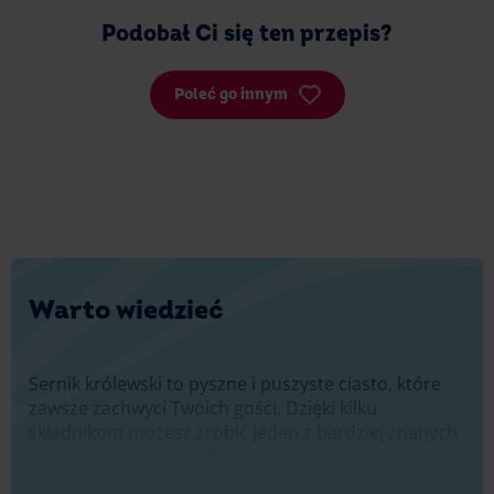
Podobał Ci się ten przepis?
Poleć go innym
Warto wiedzieć
Sernik królewski to pyszne i puszyste ciasto, które
zawsze zachwyci Twoich gości. Dzięki kilku
składnikom możesz zrobić jeden z bardziej znanych
wypieków na świecie. Poniżej znajdziesz garść
wskazówek i inspiracji, z których możesz skorzystać