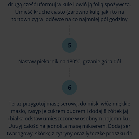
drugą część uformuj w kulę i owiń ją folią spożywczą.
Umieść kruche ciasto (zarówno kulę, jak i to na
tortownicy) w lodówce na co najmniej pół godziny
Nastaw piekarnik na 180°C, grzanie góra dół
Teraz przygotuj masę serową: do miski włóż miękkie
masło, zasyp je cukrem pudrem i dodaj 8 żółtek jaj
(białka odstaw umieszczone w osobnym pojemniku).
Utrzyj całość na jednolitą masę mikserem. Dodaj ser
twarogowy, skórkę z cytryny oraz łyżeczkę proszku do