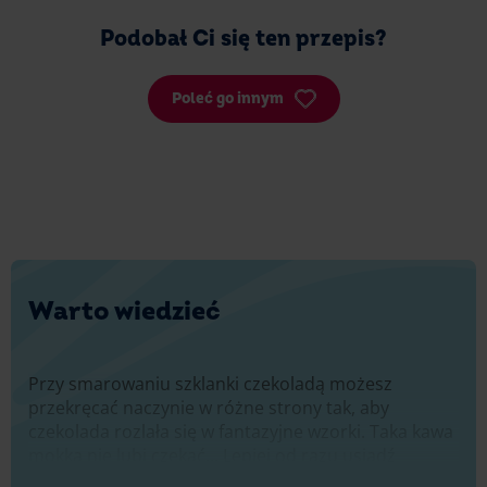
Podobał Ci się ten przepis?
Poleć go innym
Warto wiedzieć
Przy smarowaniu szklanki czekoladą możesz
przekręcać naczynie w różne strony tak, aby
czekolada rozlała się w fantazyjne wzorki. Taka kawa
mokka nie lubi czekać... Lepiej od razu usiądź
wygodnie i delektuj się kawą jak z najlepszej