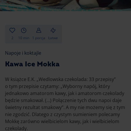
Gotowanie
Zupy i kremy
Pieczenie
Ciastka
Desery i przekąski
Inne
2
10 min
1 porcja
Łatwe
Ciasta i desery
Napoje i koktajle
Napoje i koktajle
Kawa Ice Mokka
W książce E.K. „Wedlowska czekolada: 33 przepisy”
o tym przepisie czytamy: „Wyborny napój, który
jednakowo amatorom kawy, jak i amatorom czekolady
będzie smakował. (...) Połączenie tych dwu napoi daje
świetny rezultat smakowy”. A my nie możemy się z tym
nie zgodzić. Dlatego z czystym sumieniem polecamy
Mokkę zarówno wielbicielom kawy, jak i wielbicielom
czekolady.