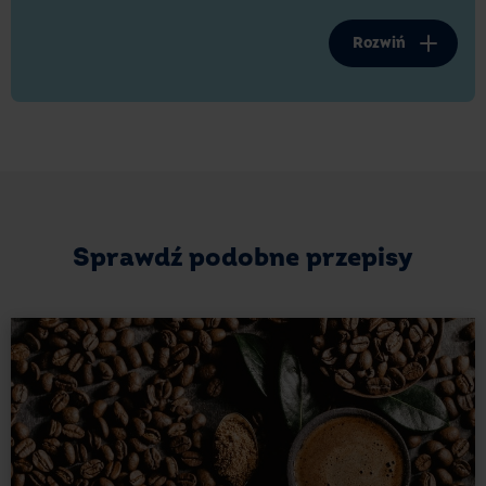
kawiarni.
Rozwiń
Zapomnij o podróży do Włoch czy wychodzeniu
z domu specjalnie po kawę. Przed Tobą przepis na
kawę mokka z lodem, bitą śmietaną i smakowitymi
dodatkami, którą z łatwością przygotujesz w domu.
Pamiętaj o dodaniu lodów waniliowych. Najlepiej
sprawdzą się Lody E.Wedel Ptasie Mleczko®
Waniliowe 460 ml. Przygotujesz iście niebiański
Sprawdź podobne przepisy
deser...
Jak podać kawę z rozpuszczoną
czekoladą? Sprawdzone pomysły na
efektywne serwowanie kawy ice
mokka
Kawa Ice Mokka najlepiej prezentuje się w wysokiej
szklance. Sięgnij po szklankę z grubego szkła, która