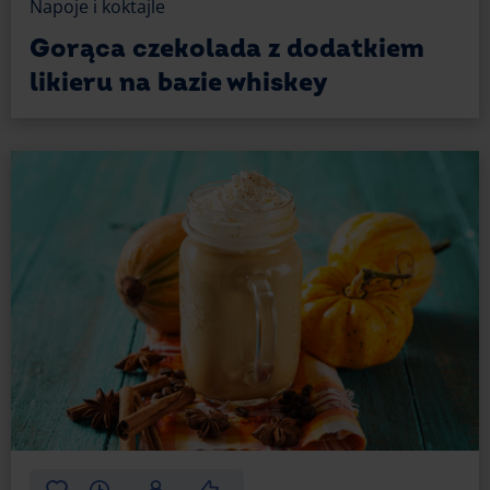
Napoje i koktajle
20 ziaren kawy
Gorąca czekolada z dodatkiem
15 g Czekolady Mocno Gorzkiej 80% E.Wedel
likieru na bazie whiskey
70 g Kakao Ciemnego z Ghany
szczypta soli
Przygotuj rondelek. Wsyp do niego cukier i dodaj 2-3
łyżki wody – tyle, by cukier wchłonął ją całą.
Zamieszaj i podgrzej, aż cukier się roztopi i zamieni
w karmel.
Teraz dodaj ziarna kawy, kakao, resztę wody,
szczyptę soli i czekoladę (najlepiej połam ją na małe
kawałki, by szybciej się rozpuściła).
Cały czas mieszaj i podgrzewaj syrop, aż
się zagotuje. Zdejmij z ognia.
Przecedź syrop, aby odsiać ziarna kawy.